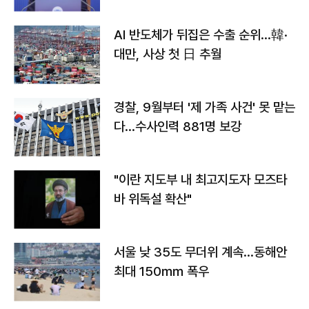
AI 반도체가 뒤집은 수출 순위…韓·
대만, 사상 첫 日 추월
경찰, 9월부터 '제 가족 사건' 못 맡는
다…수사인력 881명 보강
"이란 지도부 내 최고지도자 모즈타
바 위독설 확산"
서울 낮 35도 무더위 계속…동해안
최대 150㎜ 폭우