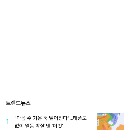
트렌드뉴스
"다음 주 기온 뚝 떨어진다"…태풍도
1
없이 열돔 박살 낸 '이것'