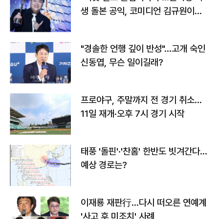
생 돌본 공익, 코미디언 김규원이었
다
"경솔한 언행 깊이 반성"…고개 숙인
신동엽, 무슨 일이길래?
프로야구, 주말까지 전 경기 취소…
11일 재개·오후 7시 경기 시작
태풍 '돌핀'·'찬홈' 한반도 빗겨간다…
예상 경로는?
이재룡 재판行…다시 떠오른 연예계
'사고 후 미조치' 사례