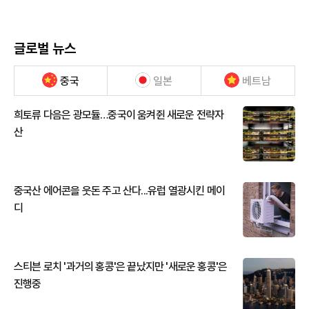
글로벌 뉴스
중국
일본
베트남
희토류 다음은 광모듈…중국이 움켜쥔 새로운 전략자
산
중국산 에어콘을 웃돈 주고 산다...유럽 열광시킨 메이
디
스티븐 로치 '과거의 홍콩'은 끝났지만 '새로운 홍콩'은
진행중