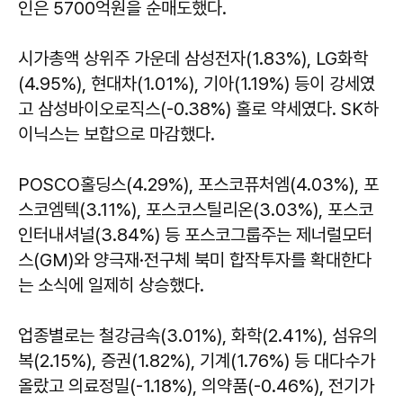
인은 5700억원을 순매도했다.
시가총액 상위주 가운데 삼성전자(1.83%), LG화학
(4.95%), 현대차(1.01%), 기아(1.19%) 등이 강세였
고 삼성바이오로직스(-0.38%) 홀로 약세였다. SK하
이닉스는 보합으로 마감했다.
POSCO홀딩스(4.29%), 포스코퓨처엠(4.03%), 포
스코엠텍(3.11%), 포스코스틸리온(3.03%), 포스코
인터내셔널(3.84%) 등 포스코그룹주는 제너럴모터
스(GM)와 양극재·전구체 북미 합작투자를 확대한다
는 소식에 일제히 상승했다.
업종별로는 철강금속(3.01%), 화학(2.41%), 섬유의
복(2.15%), 증권(1.82%), 기계(1.76%) 등 대다수가
올랐고 의료정밀(-1.18%), 의약품(-0.46%), 전기가