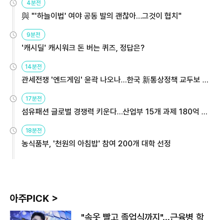
4분전
與 "'하늘이법' 여야 공동 발의 괜찮아…그것이 협치"
9분전
'캐시딜' 캐시워크 돈 버는 퀴즈, 정답은?
14분전
관세전쟁 '엔드게임' 윤곽 나오나…한국 新통상정책 교두보 활
용해야
17분전
섬유패션 글로벌 경쟁력 키운다…산업부 15개 과제 180억 지
원
18분전
농식품부, '천원의 아침밥' 참여 200개 대학 선정
아주PICK >
"속옷 빨고 졸업식까지"…근육병 학