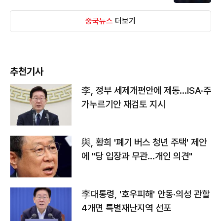
중국뉴스
더보기
추천기사
李, 정부 세제개편안에 제동…ISA·주
가누르기안 재검토 지시
與, 황희 '폐기 버스 청년 주택' 제안
에 "당 입장과 무관…개인 의견"
李대통령, '호우피해' 안동·의성 관할
4개면 특별재난지역 선포