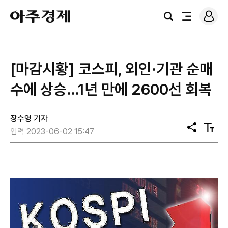
로
아
그
검
전
주
인
색
체
경
메
제
뉴
[마감시황] 코스피, 외인·기관 순매
수에 상승…1년 만에 2600선 회복
장수영 기자
공
텍
입력 2023-06-02 15:47
유
스
트
크
기