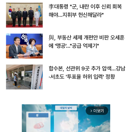
李대통령 "군, 내란 이후 신뢰 회복
해야…지휘부 헌신해달라"
與, 부동산 세제 개편안 비판 오세훈
에 '맹공'…"공급 억제기"
합수본, 선관위 9곳 추가 압색…강남
·서초도 '투표율 허위 입력' 정황
더보기
arrow_forward_ios