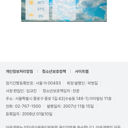
Unmute
개인정보처리방침
청소년보호정책
사이트맵
정기간행등록번호 : 서울 아 00493
회장·발행인 : 곽영길
사장·편집인 : 임규진
청소년보호책임자 : 전운
주소 : 서울특별시 종로구 종로 1길 42(수송동 146-1) 이마빌딩 11층
전화 : 02-767-1500
발행일자 : 2007년 11월 15일
등록일자 : 2008년 01월10일
아주경제는 인터넷신문윤리위원회 윤리강령을 준수합니다. 아주경제의 모든