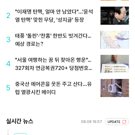
"이재명 탄핵, 얼마 안 남았다"...'윤석
2
열 탄핵' 맞힌 무당, '성지글' 등장
태풍 '돌핀'·'찬홈' 한반도 빗겨간다…
3
예상 경로는?
"서울 여행하는 꿈 뒤 찾아온 행운"…
4
327회차 연금복권720+ 당첨번호조
회 주목
중국산 에어콘을 웃돈 주고 산다...유
5
럽 열광시킨 메이디
실시간 뉴스
08.08 16:57
UPDATE