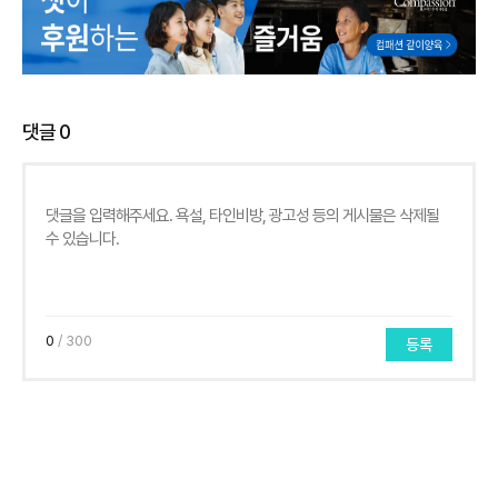
댓글
0
0
/ 300
등록