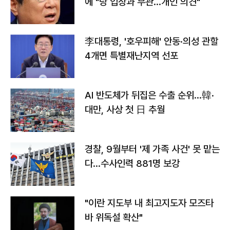
에 "당 입장과 무관…개인 의견"
李대통령, '호우피해' 안동·의성 관할
4개면 특별재난지역 선포
AI 반도체가 뒤집은 수출 순위…韓·
대만, 사상 첫 日 추월
경찰, 9월부터 '제 가족 사건' 못 맡는
다…수사인력 881명 보강
"이란 지도부 내 최고지도자 모즈타
바 위독설 확산"