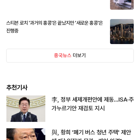
스티븐 로치 '과거의 홍콩'은 끝났지만 '새로운 홍콩'은
진행중
중국뉴스
더보기
추천기사
李, 정부 세제개편안에 제동…ISA·주
가누르기안 재검토 지시
與, 황희 '폐기 버스 청년 주택' 제안