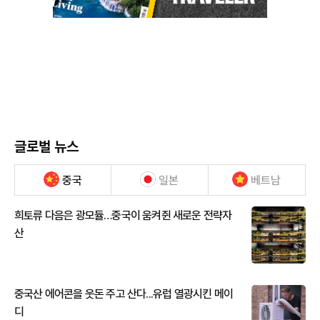
글로벌 뉴스
중국
일본
베트남
희토류 다음은 광모듈…중국이 움켜쥔 새로운 전략자
산
중국산 에어콘을 웃돈 주고 산다...유럽 열광시킨 메이
디