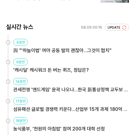
실시간 뉴스
08.09 00:16
UPDATE
4분전
與 "'하늘이법' 여야 공동 발의 괜찮아…그것이 협치"
9분전
'캐시딜' 캐시워크 돈 버는 퀴즈, 정답은?
14분전
관세전쟁 '엔드게임' 윤곽 나오나…한국 新통상정책 교두보 활
용해야
17분전
섬유패션 글로벌 경쟁력 키운다…산업부 15개 과제 180억 지
원
18분전
농식품부, '천원의 아침밥' 참여 200개 대학 선정