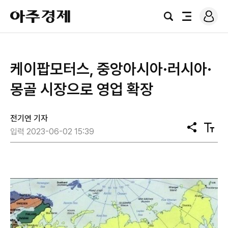
로
아
그
검
전
주
인
색
체
경
메
제
뉴
케이팝모터스, 중앙아시아·러시아·
몽골 시장으로 영업 확장
전기연 기자
공
텍
입력 2023-06-02 15:39
유
스
트
크
기