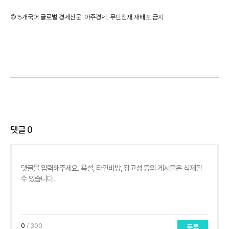
©'5개국어 글로벌 경제신문' 아주경제. 무단전재·재배포 금지
댓글
0
0
/ 300
등록