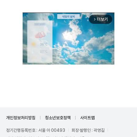
더보기
arrow_forward_ios
Unmute
개인정보처리방침
청소년보호정책
사이트맵
정기간행등록번호 : 서울 아 00493
회장·발행인 : 곽영길