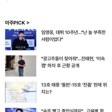
아주PICK >
임영웅, 데뷔 10주년…"난 늘 부족한
사람이었다"
"광고주들이 찾아줘"…진태현, '이숙
캠' 하차 후 근황 공개
13호 태풍 '돌핀'·15호 '찬홈' 현재 위
치는?
"속옷 빨고 졸업식까지"…근육병 학