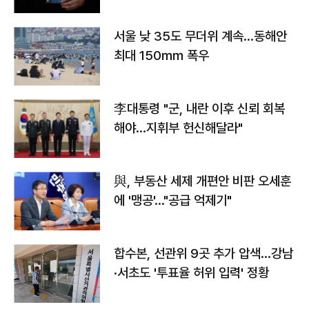
서울 낮 35도 무더위 계속…동해안
최대 150㎜ 폭우
李대통령 "군, 내란 이후 신뢰 회복
해야…지휘부 헌신해달라"
與, 부동산 세제 개편안 비판 오세훈
에 '맹공'…"공급 억제기"
합수본, 선관위 9곳 추가 압색…강남
·서초도 '투표율 허위 입력' 정황