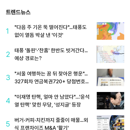
트렌드뉴스
"다음 주 기온 뚝 떨어진다"…태풍도
1
없이 열돔 박살 낸 '이것'
태풍 '돌핀'·'찬홈' 한반도 빗겨간다…
2
예상 경로는?
"서울 여행하는 꿈 뒤 찾아온 행운"…
3
327회차 연금복권720+ 당첨번호조
회 주목
"이재명 탄핵, 얼마 안 남았다"...'윤석
4
열 탄핵' 맞힌 무당, '성지글' 등장
버거·커피·치킨까지 줄줄이 매물…외
5
식 프랜차이즈 M&A '활기'