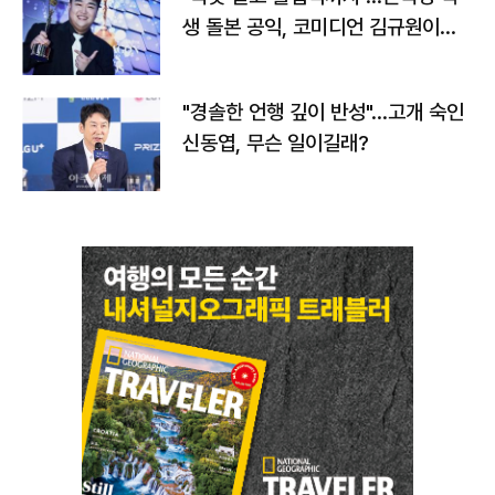
생 돌본 공익, 코미디언 김규원이었
다
"경솔한 언행 깊이 반성"…고개 숙인
신동엽, 무슨 일이길래?