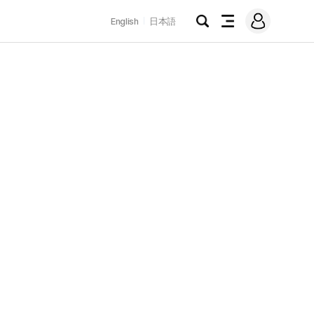
로
English
日本語
그
검
전
인
색
체
메
뉴