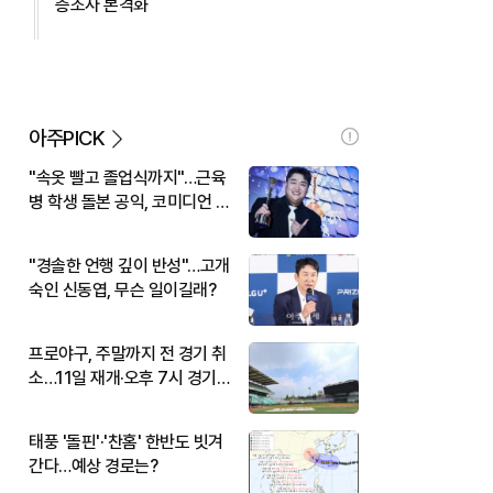
층조사 본격화
아주PICK
"속옷 빨고 졸업식까지"…근육
병 학생 돌본 공익, 코미디언 김
규원이었다
"경솔한 언행 깊이 반성"…고개
숙인 신동엽, 무슨 일이길래?
프로야구, 주말까지 전 경기 취
소…11일 재개·오후 7시 경기
시작
태풍 '돌핀'·'찬홈' 한반도 빗겨
간다…예상 경로는?