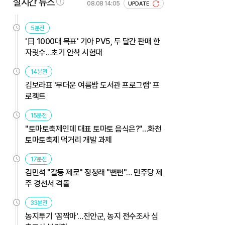
실시간 뉴스
08.08 14:05
UPDATE
5분전
'日 1000대 목표' 기아 PV5, 두 달간 판매 한
자릿수…초기 안착 시험대
14분전
김보라표 '무더운 여름밤 도서관 프로그램' 프
로젝트
15분전
"토마토축제인데 대표 토마토 음식은?"…화천
토마토축제 먹거리 개발 과제
17분전
김민석 "갈등 제로" 정청래 "뻔뻔"… 민주당 제
주 경선서 격돌
33분전
농지투기 '꼼짝마'…진안군, 농지 전수조사 심