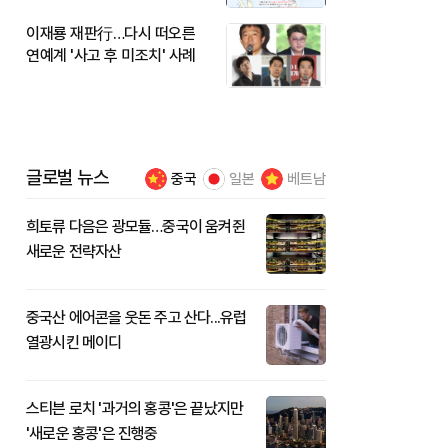
이재룡 재판行…다시 떠오른
연예계 '사고 후 미조치' 사례
글로벌 뉴스
중국
일본
베트남
희토류 다음은 광모듈…중국이 움켜쥔
새로운 전략자산
중국산 에어콘을 웃돈 주고 산다...유럽
열광시킨 메이디
스티븐 로치 '과거의 홍콩'은 끝났지만
'새로운 홍콩'은 진행중