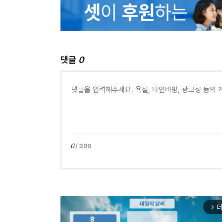
댓글
0
0
/ 300
더
arrow_forward_ios