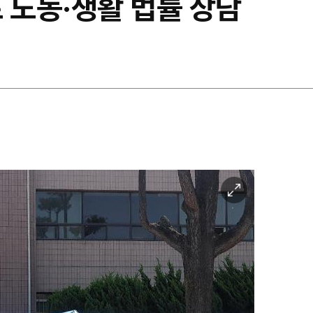
 노동·생활 법률 상담
이
미
지
확
대