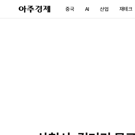
아
중국
AI
산업
재테크
주
경
제