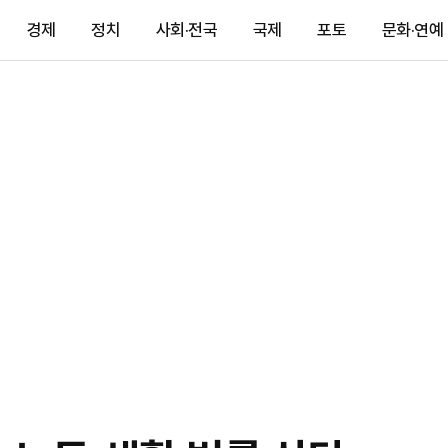
경제
정치
사회·전국
국제
포토
문화·연예