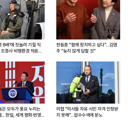
력 6배'에 짓눌려 기절 직
한동훈 "함께 정치하고 싶다"…김영
 조종사 비행환경 적응훈
주 "늦지 않게 답할 것"
운동은 모두가 풍요 누리는
의협 "의사들 자유 시민 자격 인정받
.. 한일, 세계 평화·번영
지 못해"…압수수색에 분노