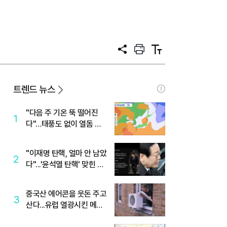
공
프
텍
유
린
스
트
트
크
기
트렌드 뉴스
"다음 주 기온 뚝 떨어진
1
다"…태풍도 없이 열돔 박
살 낸 '이것'
"이재명 탄핵, 얼마 안 남았
2
다"...'윤석열 탄핵' 맞힌 무
당, '성지글' 등장
중국산 에어콘을 웃돈 주고
3
산다...유럽 열광시킨 메이
디