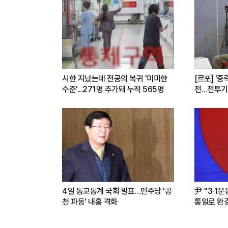
시한 지났는데 전공의 복귀 '미미한
[르포] '중
수준'...271명 추가돼 누적 565명
전…전투기
련(영상)
4일 동교동계 국회 발표…민주당 '공
尹 "3·1
천 파동' 내홍 격화
통일로 완결.
파트너"