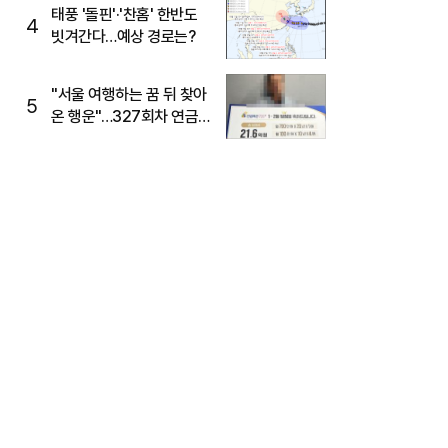
태풍 '돌핀'·'찬홈' 한반도
4
빗겨간다…예상 경로는?
"서울 여행하는 꿈 뒤 찾아
5
온 행운"…327회차 연금
복권720+ 당첨번호조회
주목