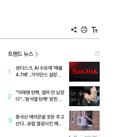
공
프
텍
유
린
스
트
트
크
기
트렌드 뉴스
샌디스크, AI 수요에 '매출
1
4.7배'…가이던스 실망에
'주가는 하락'
"이재명 탄핵, 얼마 안 남았
2
다"...'윤석열 탄핵' 맞힌 무
당, '성지글' 등장
중국산 에어콘을 웃돈 주고
3
산다...유럽 열광시킨 메이
디