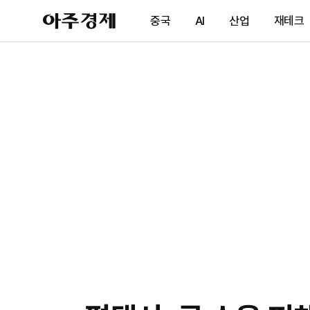
아
중국
AI
산업
재테크
주
경
제