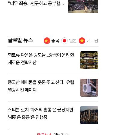
"너무 죄송…연구하고 공부할
것"
글로벌 뉴스
중국
일본
베트남
희토류 다음은 광모듈…중국이 움켜쥔
새로운 전략자산
중국산 에어콘을 웃돈 주고 산다...유럽
열광시킨 메이디
스티븐 로치 '과거의 홍콩'은 끝났지만
'새로운 홍콩'은 진행중