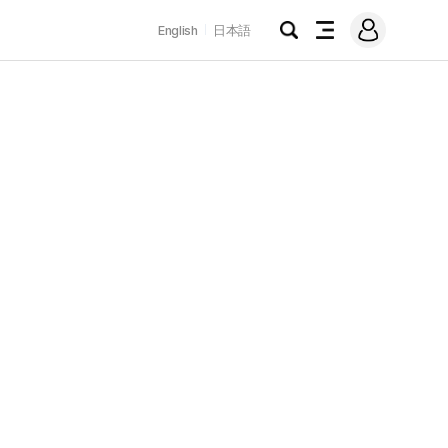
로
English
日本語
그
검
전
인
색
체
메
뉴