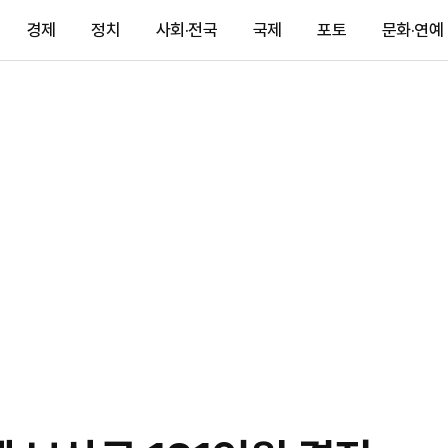
경제
정치
사회·전국
국제
포토
문화·연예