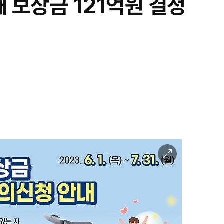
해 보상금 121억원 결정
이
미
지
확
대