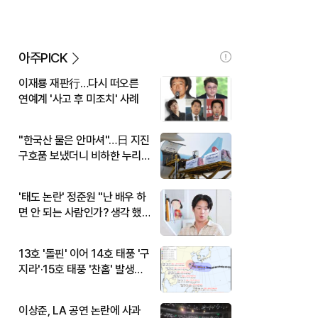
아주PICK
이재룡 재판行…다시 떠오른
연예계 '사고 후 미조치' 사례
"한국산 물은 안마셔"…日 지진
구호품 보냈더니 비하한 누리
꾼
'태도 논란' 정준원 "난 배우 하
면 안 되는 사람인가? 생각 했
다"
13호 '돌핀' 이어 14호 태풍 '구
지라'·15호 태풍 '찬홈' 발생…
현재 위치와 이동경로는?
이상준, LA 공연 논란에 사과