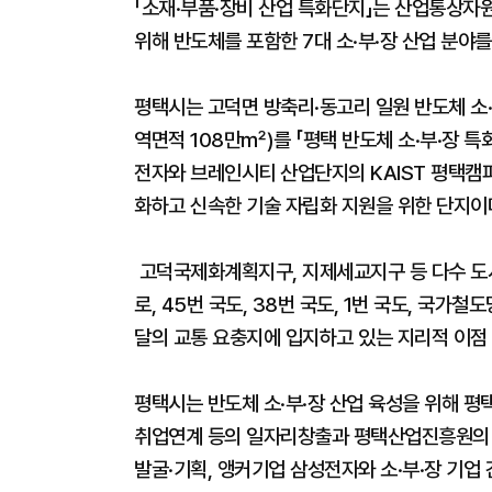
「소재·부품·장비 산업 특화단지」는 산업통상자원
위해 반도체를 포함한 7대 소·부·장 산업 분야
평택시는 고덕면 방축리·동고리 일원 반도체 소
역면적 108만㎡)를 「평택 반도체 소·부·장 
전자와 브레인시티 산업단지의 KAIST 평택캠
화하고 신속한 기술 자립화 지원을 위한 단지이
고덕국제화계획지구, 지제세교지구 등 다수 도
로, 45번 국도, 38번 국도, 1번 국도, 국
달의 교통 요충지에 입지하고 있는 지리적 이점 
평택시는 반도체 소·부·장 산업 육성을 위해 
취업연계 등의 일자리창출과 평택산업진흥원의 반
발굴·기획, 앵커기업 삼성전자와 소·부·장 기업 