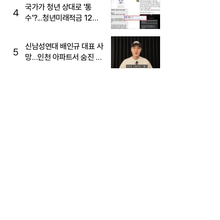
국가가 청년 상대로 '통
4
수'?...청년미래적금 12%
준다더니 "응, 오류야"
신남성연대 배인규 대표 사
5
망…인천 아파트서 숨진 채
발견