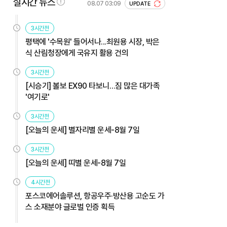
실시간 뉴스
08.07 03:09
UPDATE
3시간전
평택에 '수목원' 들어서나...최원용 시장, 박은
식 산림청장에게 국유지 활용 건의
3시간전
[시승기] 볼보 EX90 타보니…짐 많은 대가족
'여기로'
3시간전
[오늘의 운세] 별자리별 운세-8월 7일
3시간전
[오늘의 운세] 띠별 운세-8월 7일
4시간전
포스코에어솔루션, 항공우주·방산용 고순도 가
스 소재분야 글로벌 인증 획득