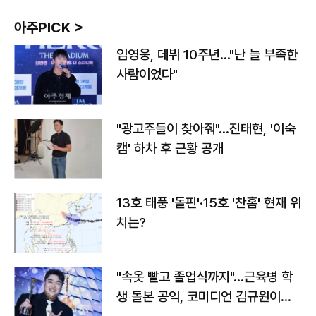
아주PICK >
임영웅, 데뷔 10주년…"난 늘 부족한
사람이었다"
"광고주들이 찾아줘"…진태현, '이숙
캠' 하차 후 근황 공개
13호 태풍 '돌핀'·15호 '찬홈' 현재 위
치는?
"속옷 빨고 졸업식까지"…근육병 학
생 돌본 공익, 코미디언 김규원이었