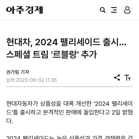
로
아
그
검
전
주
인
색
체
경
메
제
뉴
현대차, 2024 팰리세이드 출시…
스페셜 트림 '르블랑' 추가
권가림 기자
공
텍
입력 2023-06-02 11:36
유
스
트
크
기
현대자동차가 상품성을 대폭 개선한 '2024 팰리세이
드'를 출시하고 본격적인 판매에 돌입한다고 2일 밝혔
다.
2024 팰리세이드는 높은 상품성과 가격 경쟁력을 갖