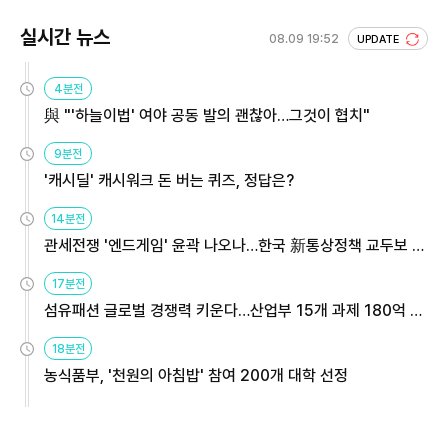
실시간 뉴스
08.09 19:52
UPDATE
4분전
與 "'하늘이법' 여야 공동 발의 괜찮아…그것이 협치"
9분전
'캐시딜' 캐시워크 돈 버는 퀴즈, 정답은?
14분전
관세전쟁 '엔드게임' 윤곽 나오나…한국 新통상정책 교두보 활
용해야
17분전
섬유패션 글로벌 경쟁력 키운다…산업부 15개 과제 180억 지
원
18분전
농식품부, '천원의 아침밥' 참여 200개 대학 선정