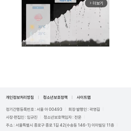
더보기
arrow_forward_ios
Unmute
개인정보처리방침
청소년보호정책
사이트맵
정기간행등록번호 : 서울 아 00493
회장·발행인 : 곽영길
사장·편집인 : 임규진
청소년보호책임자 : 전운
주소 : 서울특별시 종로구 종로 1길 42(수송동 146-1) 이마빌딩 11층