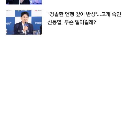
다
"경솔한 언행 깊이 반성"…고개 숙인
신동엽, 무슨 일이길래?