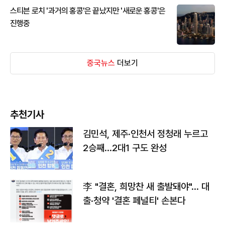
스티븐 로치 '과거의 홍콩'은 끝났지만 '새로운 홍콩'은
진행중
중국뉴스
더보기
추천기사
김민석, 제주·인천서 정청래 누르고
2승째…2대1 구도 완성
李 "결혼, 희망찬 새 출발돼야"… 대
출·청약 '결혼 페널티' 손본다