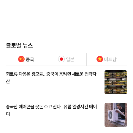
글로벌 뉴스
중국
일본
베트남
희토류 다음은 광모듈…중국이 움켜쥔 새로운 전략자
산
중국산 에어콘을 웃돈 주고 산다...유럽 열광시킨 메이
디