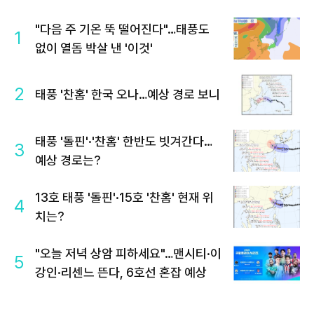
"다음 주 기온 뚝 떨어진다"…태풍도
1
없이 열돔 박살 낸 '이것'
2
태풍 '찬홈' 한국 오나…예상 경로 보니
태풍 '돌핀'·'찬홈' 한반도 빗겨간다…
3
예상 경로는?
13호 태풍 '돌핀'·15호 '찬홈' 현재 위
4
치는?
"오늘 저녁 상암 피하세요"…맨시티·이
5
강인·리센느 뜬다, 6호선 혼잡 예상