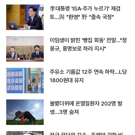
李대통령 'ISA·주가 누르기' 재검
토…與 "환영" 野 "졸속 국정"
이임생이 밝힌 '빵집 회동' 전말…"정
몽규, 홍명보로 하라 지시"
주유소 기름값 12주 연속 하락…L당
1800원대 유지
불볕더위에 온열질환자 202명 발
생…3명 숨져