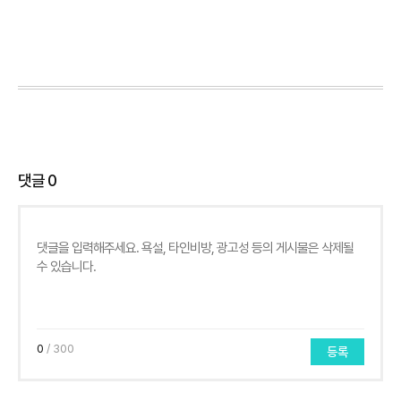
댓글
0
0
/ 300
등록