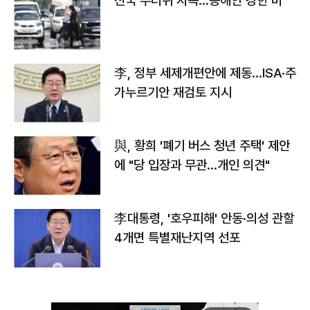
전국 무더위 지속…동해안 강한 비
李, 정부 세제개편안에 제동…ISA·주
가누르기안 재검토 지시
與, 황희 '폐기 버스 청년 주택' 제안
에 "당 입장과 무관…개인 의견"
李대통령, '호우피해' 안동·의성 관할
4개면 특별재난지역 선포