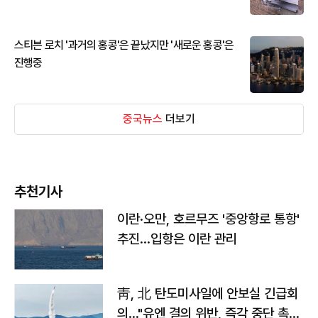
스티븐 로치 '과거의 홍콩'은 끝났지만 '새로운 홍콩'은
진행중
중국뉴스
더보기
추천기사
이란·오만, 호르무즈 '중앙항로 통항'
추진…입항은 이란 관리
靑, 北 탄도미사일에 안보실 긴급회
의…"유엔 결의 위반, 즉각 중단 촉