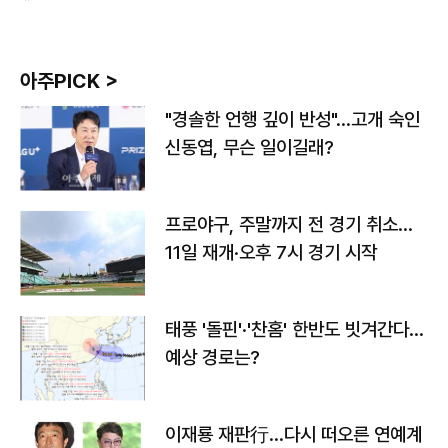
아주PICK >
"경솔한 언행 깊이 반성"…고개 숙인
신동엽, 무슨 일이길래?
프로야구, 주말까지 전 경기 취소…
11일 재개·오후 7시 경기 시작
태풍 '돌핀'·'찬홈' 한반도 빗겨간다…
예상 경로는?
이재룡 재판行…다시 떠오른 연예계