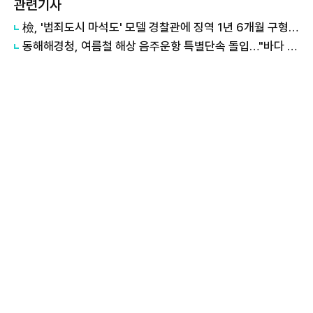
관련기사
檢, '범죄도시 마석도' 모델 경찰관에 징역 1년 6개월 구형...음주 운전 혐의
동해해경청, 여름철 해상 음주운항 특별단속 돌입…"바다 위 음주운전, 대형사고 원인 엄정 대응"