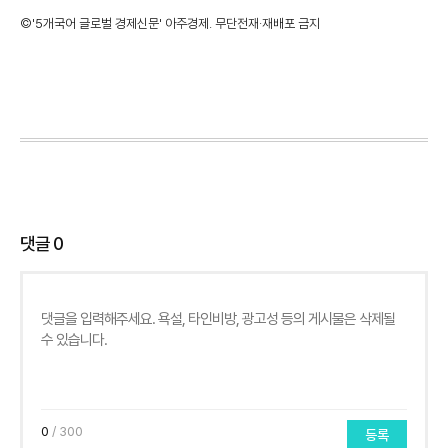
©'5개국어 글로벌 경제신문' 아주경제. 무단전재·재배포 금지
댓글
0
0
/ 300
등록