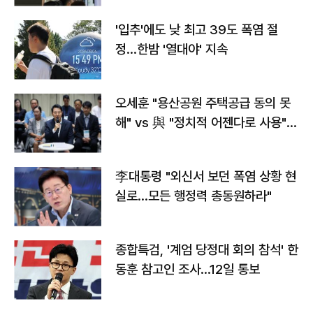
'입추'에도 낮 최고 39도 폭염 절
정…한밤 '열대야' 지속
오세훈 "용산공원 주택공급 동의 못
해" vs 與 "정치적 어젠다로 사용"
맞불
李대통령 "외신서 보던 폭염 상황 현
실로…모든 행정력 총동원하라"
종합특검, '계엄 당정대 회의 참석' 한
동훈 참고인 조사...12일 통보