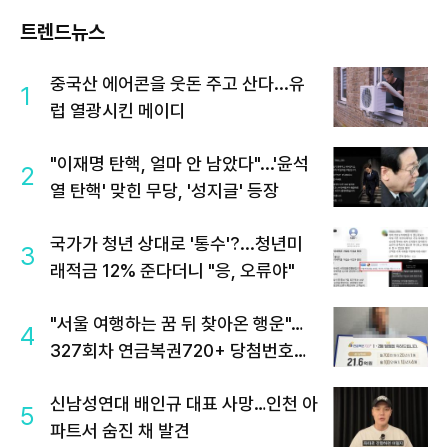
트렌드뉴스
중국산 에어콘을 웃돈 주고 산다...유
1
럽 열광시킨 메이디
"이재명 탄핵, 얼마 안 남았다"...'윤석
2
열 탄핵' 맞힌 무당, '성지글' 등장
국가가 청년 상대로 '통수'?...청년미
3
래적금 12% 준다더니 "응, 오류야"
"서울 여행하는 꿈 뒤 찾아온 행운"…
4
327회차 연금복권720+ 당첨번호조
회 주목
신남성연대 배인규 대표 사망…인천 아
5
파트서 숨진 채 발견