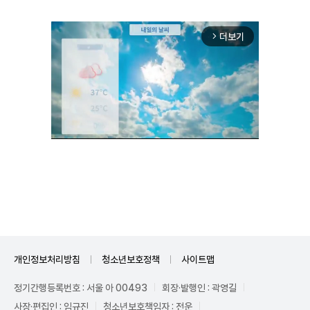
더보기
arrow_forward_ios
Unmute
개인정보처리방침
청소년보호정책
사이트맵
정기간행등록번호 : 서울 아 00493
회장·발행인 : 곽영길
사장·편집인 : 임규진
청소년보호책임자 : 전운