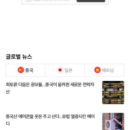
글로벌 뉴스
중국
일본
베트남
희토류 다음은 광모듈…중국이 움켜쥔 새로운 전략자
산
중국산 에어콘을 웃돈 주고 산다...유럽 열광시킨 메이
디