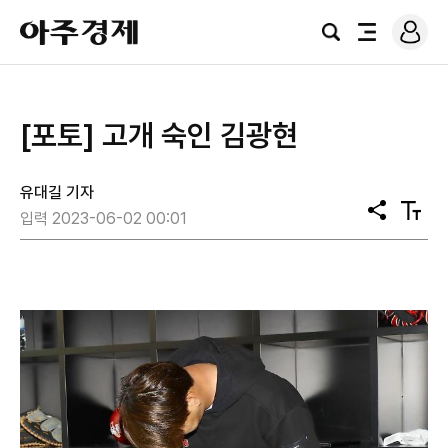
로
아
그
검
전
주
인
색
체
경
메
제
뉴
[포토] 고개 숙인 김광현
유대길 기자
공
텍
입력 2023-06-02 00:01
유
스
트
크
기