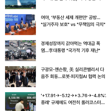
구"
여야, '부동산 세제 개편안' 공방…
"실거주자 보호" vs "무책임의 극치"
경제성장까지 갉아먹는 역대급 폭
염…李대통령 "국가적 기후 재난"
구광모-젠슨황, 美 실리콘밸리서 다
음주 회동…로봇·피지컬AI 협력 논의
'+17.91→-5.12→+3.76→-4.8%'…'
종레' 규제에도 여전히 롤러코스터
타는 코스피