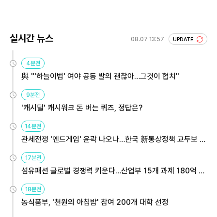
실시간 뉴스
08.07 13:57
UPDATE
4분전
與 "'하늘이법' 여야 공동 발의 괜찮아…그것이 협치"
9분전
'캐시딜' 캐시워크 돈 버는 퀴즈, 정답은?
14분전
관세전쟁 '엔드게임' 윤곽 나오나…한국 新통상정책 교두보 활
용해야
17분전
섬유패션 글로벌 경쟁력 키운다…산업부 15개 과제 180억 지
원
18분전
농식품부, '천원의 아침밥' 참여 200개 대학 선정