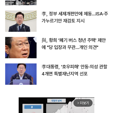
李, 정부 세제개편안에 제동…ISA·주
가누르기안 재검토 지시
與, 황희 '폐기 버스 청년 주택' 제안
에 "당 입장과 무관…개인 의견"
李대통령, '호우피해' 안동·의성 관할
4개면 특별재난지역 선포
더보기
arrow_forward_ios