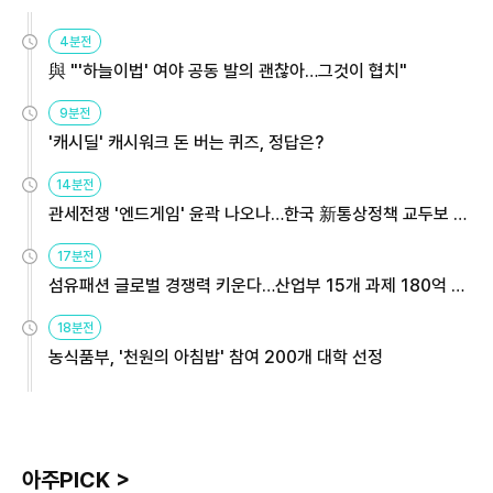
4분전
與 "'하늘이법' 여야 공동 발의 괜찮아…그것이 협치"
9분전
'캐시딜' 캐시워크 돈 버는 퀴즈, 정답은?
14분전
관세전쟁 '엔드게임' 윤곽 나오나…한국 新통상정책 교두보 활
용해야
17분전
섬유패션 글로벌 경쟁력 키운다…산업부 15개 과제 180억 지
원
18분전
농식품부, '천원의 아침밥' 참여 200개 대학 선정
아주PICK >