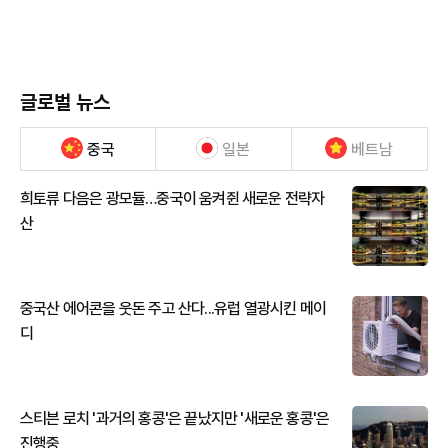
글로벌 뉴스
중국
일본
베트남
희토류 다음은 광모듈…중국이 움켜쥔 새로운 전략자
산
중국산 에어콘을 웃돈 주고 산다...유럽 열광시킨 메이
디
스티븐 로치 '과거의 홍콩'은 끝났지만 '새로운 홍콩'은
진행중