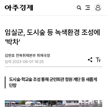
로
아
그
검
전
주
인
색
체
경
메
제
뉴
임실군, 도시숲 등 녹색환경 조성에
'박차'
김한호 전북취재본부 취재국장
공
텍
입력 2023-06-01 16:25
유
스
트
크
기
도시숲·학교숲 조성 통해 군민회관 정원 계단 등 새롭게
단장