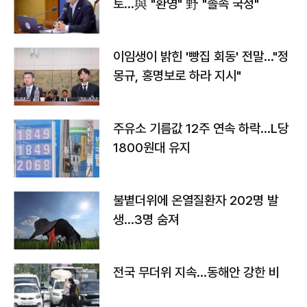
토…與 "환영" 野 "졸속 국정"
이임생이 밝힌 '빵집 회동' 전말…"정
몽규, 홍명보로 하라 지시"
주유소 기름값 12주 연속 하락…L당
1800원대 유지
불볕더위에 온열질환자 202명 발
생…3명 숨져
전국 무더위 지속…동해안 강한 비