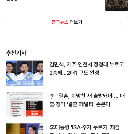
중국뉴스
더보기
추천기사
김민석, 제주·인천서 정청래 누르고
2승째…2대1 구도 완성
李 "결혼, 희망찬 새 출발돼야"… 대
출·청약 '결혼 페널티' 손본다
李대통령 'ISA·주가 누르기' 재검