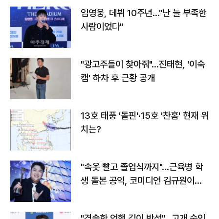
임영웅, 데뷔 10주년…"난 늘 부족한
사람이었다"
"광고주들이 찾아줘"…진태현, '이숙
캠' 하차 후 근황 공개
13호 태풍 '돌핀'·15호 '찬홈' 현재 위
치는?
"속옷 빨고 졸업식까지"…근육병 학
생 돌본 공익, 코미디언 김규원이었
다
"경솔한 언행 깊이 반성"…고개 숙인