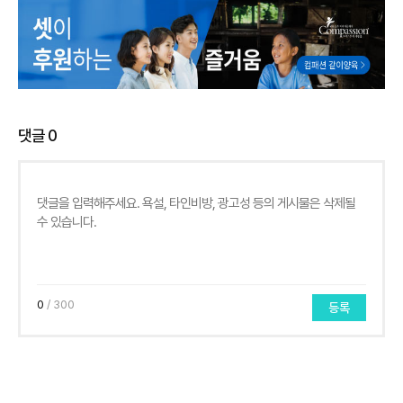
댓글
0
0
/ 300
등록