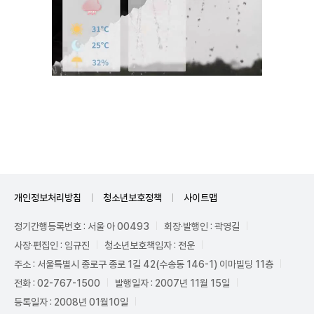
Unmute
개인정보처리방침
청소년보호정책
사이트맵
정기간행등록번호 : 서울 아 00493
회장·발행인 : 곽영길
사장·편집인 : 임규진
청소년보호책임자 : 전운
주소 : 서울특별시 종로구 종로 1길 42(수송동 146-1) 이마빌딩 11층
전화 : 02-767-1500
발행일자 : 2007년 11월 15일
등록일자 : 2008년 01월10일