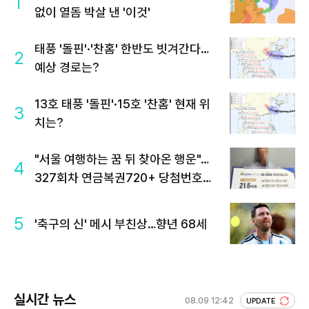
1
없이 열돔 박살 낸 '이것'
태풍 '돌핀'·'찬홈' 한반도 빗겨간다…
2
예상 경로는?
13호 태풍 '돌핀'·15호 '찬홈' 현재 위
3
치는?
"서울 여행하는 꿈 뒤 찾아온 행운"…
4
327회차 연금복권720+ 당첨번호조
회 주목
5
'축구의 신' 메시 부친상…향년 68세
실시간 뉴스
08.09 12:42
UPDATE