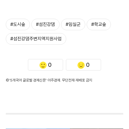
#도시숲
#섬진강댐
#임실군
#학교숲
#섬진강댐주변지역지원사업
0
0
©'5개국어 글로벌 경제신문' 아주경제. 무단전재·재배포 금지