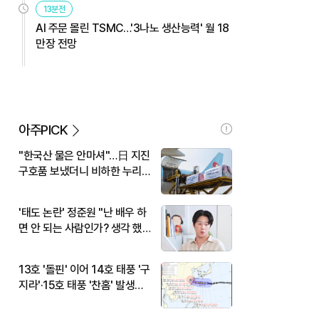
13분전
AI 주문 몰린 TSMC…'3나노 생산능력' 월 18
만장 전망
아주PICK
"한국산 물은 안마셔"…日 지진
구호품 보냈더니 비하한 누리
꾼
'태도 논란' 정준원 "난 배우 하
면 안 되는 사람인가? 생각 했
다"
13호 '돌핀' 이어 14호 태풍 '구
지라'·15호 태풍 '찬홈' 발생…
현재 위치와 이동경로는?