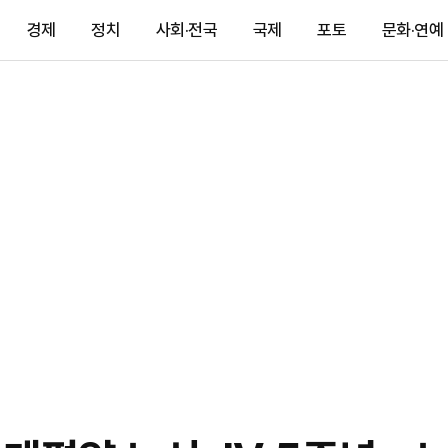
경제
정치
사회·전국
국제
포토
문화·연예