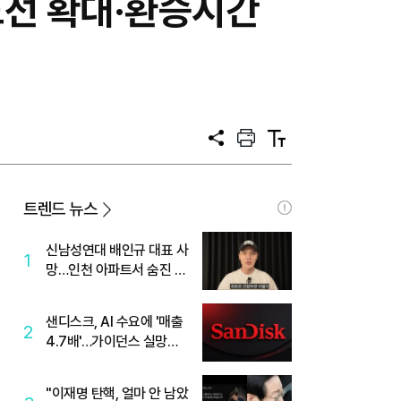
노선 확대·환승시간
공
프
텍
유
린
스
트
트
크
기
트렌드 뉴스
신남성연대 배인규 대표 사
1
망…인천 아파트서 숨진 채
발견
샌디스크, AI 수요에 '매출
2
4.7배'…가이던스 실망에
'주가는 하락'
"이재명 탄핵, 얼마 안 남았