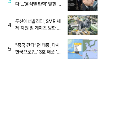
3
다"...'윤석열 탄핵' 맞힌 무
당, '성지글' 등장
두산에너빌리티, SMR 세
4
제 지원·빌 게이츠 방한 기
대에 5%대 강세
"중국 간다"던 태풍, 다시
5
한국으로?...13호 태풍 '돌
핀' 방향 급전환