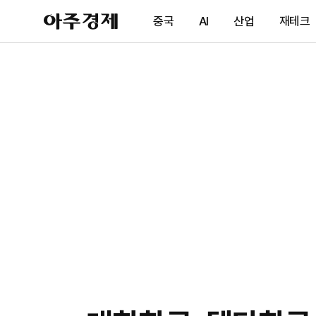
아
중국
AI
산업
재테크
주
경
제