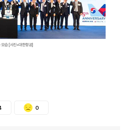
대
 모습 [사진=대한항공]
4
0