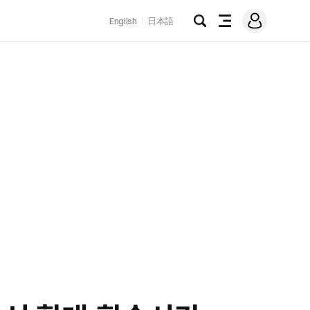
로
English
日本語
그
검
전
인
색
체
메
뉴