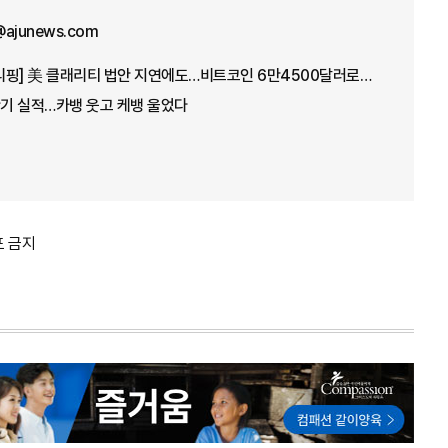
@ajunews.com
[아주경제 코이너스 브리핑] 美 클래리티 법안 지연에도…비트코인 6만4500달러로 상승
기 실적…카뱅 웃고 케뱅 울었다
포 금지