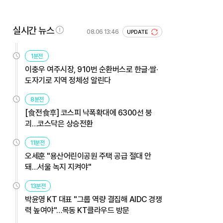
실시간 뉴스
08.06 13:46
UPDATE
1분전
이충우 여주시장, 910번 순환버스로 한글·쌀·
도자기로 지역 정체성 알린다
8분전
[食전食후] 코스피 낙폭확대에 6300선 붕
괴…코스닥은 상승전환
11분전
오세훈 "용산어린이공원 주택 공급 절대 안
돼…서울 녹지 지켜야"
13분전
박윤영 KT 대표 "그룹 역량 결집해 AIDC 경쟁
력 높여야"…목동 KT클라우드 방문