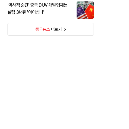
'역사적 순간' 중국 DUV 개발업체는
설립 3년된 '아이성나'
중국뉴스
더보기