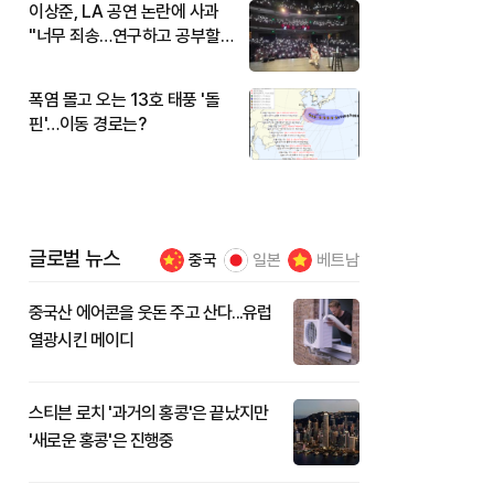
이상준, LA 공연 논란에 사과
"너무 죄송…연구하고 공부할
것"
폭염 몰고 오는 13호 태풍 '돌
핀'…이동 경로는?
글로벌 뉴스
중국
일본
베트남
중국산 에어콘을 웃돈 주고 산다...유럽
열광시킨 메이디
스티븐 로치 '과거의 홍콩'은 끝났지만
'새로운 홍콩'은 진행중