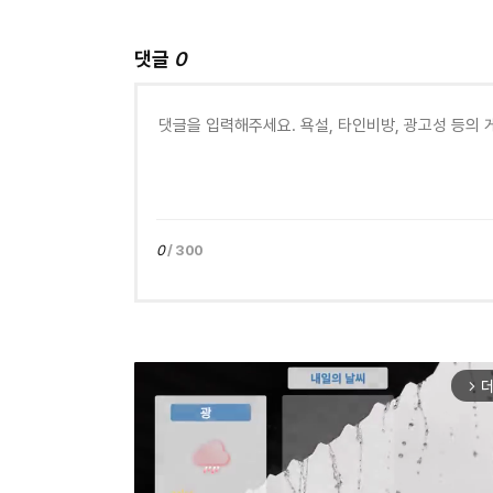
댓글
0
0
/ 300
더
arrow_forward_ios