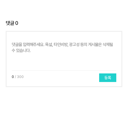
댓글
0
0
/ 300
등록