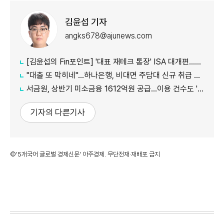
김윤섭 기자
angks678@ajunews.com
[김윤섭의 Fin포인트] '대표 재테크 통장' ISA 대개편…나에게 맞는 전략은?
"대출 또 막히네"…하나은행, 비대면 주담대 신규 취급 중단
서금원, 상반기 미소금융 1612억원 공급…이용 건수도 '역대 최대'
기자의 다른기사
©'5개국어 글로벌 경제신문' 아주경제. 무단전재·재배포 금지