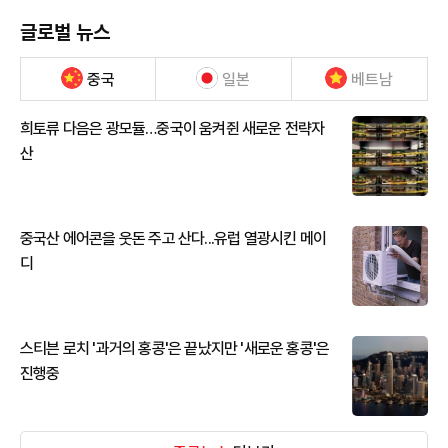
글로벌 뉴스
중국
일본
베트남
희토류 다음은 광모듈…중국이 움켜쥔 새로운 전략자
산
중국산 에어콘을 웃돈 주고 산다...유럽 열광시킨 메이
디
스티븐 로치 '과거의 홍콩'은 끝났지만 '새로운 홍콩'은
진행중