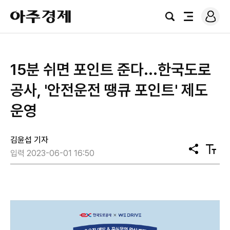
로
아
그
검
전
주
인
색
체
경
메
제
뉴
15분 쉬면 포인트 준다...한국도로
공사, '안전운전 땡큐 포인트' 제도
운영
김윤섭 기자
공
텍
입력 2023-06-01 16:50
유
스
트
크
기