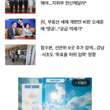
해야…지휘부 헌신해달라"
與, 부동산 세제 개편안 비판 오세훈
에 '맹공'…"공급 억제기"
합수본, 선관위 9곳 추가 압색…강남
·서초도 '투표율 허위 입력' 정황
더보기
arrow_forward_ios