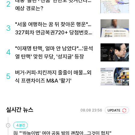
태풍 '돌핀'·'찬홈' 한반도 빗겨간다…
2
예상 경로는?
"서울 여행하는 꿈 뒤 찾아온 행운"…
3
327회차 연금복권720+ 당첨번호조
회 주목
"이재명 탄핵, 얼마 안 남았다"...'윤석
4
열 탄핵' 맞힌 무당, '성지글' 등장
버거·커피·치킨까지 줄줄이 매물…외
5
식 프랜차이즈 M&A '활기'
실시간 뉴스
08.08 23:56
UPDATE
4분전
與 "'하늘이법' 여야 공동 발의 괜찮아…그것이 협치"