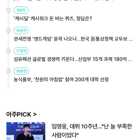
9분전
'캐시딜' 캐시워크 돈 버는 퀴즈, 정답은?
14분전
관세전쟁 '엔드게임' 윤곽 나오나…한국 新통상정책 교두보 활
용해야
17분전
섬유패션 글로벌 경쟁력 키운다…산업부 15개 과제 180억 지
원
18분전
농식품부, '천원의 아침밥' 참여 200개 대학 선정
아주PICK >
임영웅, 데뷔 10주년…"난 늘 부족한
사람이었다"