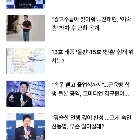
"광고주들이 찾아줘"…진태현, '이숙
캠' 하차 후 근황 공개
13호 태풍 '돌핀'·15호 '찬홈' 현재 위
치는?
"속옷 빨고 졸업식까지"…근육병 학
생 돌본 공익, 코미디언 김규원이었
다
"경솔한 언행 깊이 반성"…고개 숙인
신동엽, 무슨 일이길래?