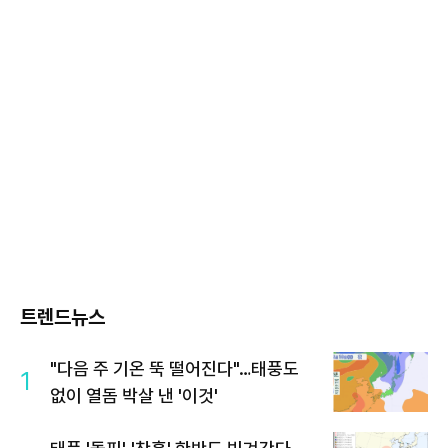
트렌드뉴스
"다음 주 기온 뚝 떨어진다"…태풍도
1
없이 열돔 박살 낸 '이것'