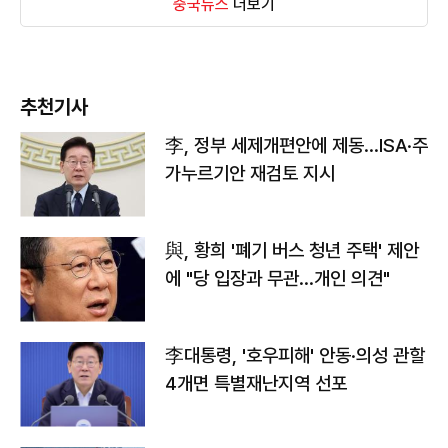
중국뉴스
더보기
추천기사
李, 정부 세제개편안에 제동…ISA·주
가누르기안 재검토 지시
與, 황희 '폐기 버스 청년 주택' 제안
에 "당 입장과 무관…개인 의견"
李대통령, '호우피해' 안동·의성 관할
4개면 특별재난지역 선포