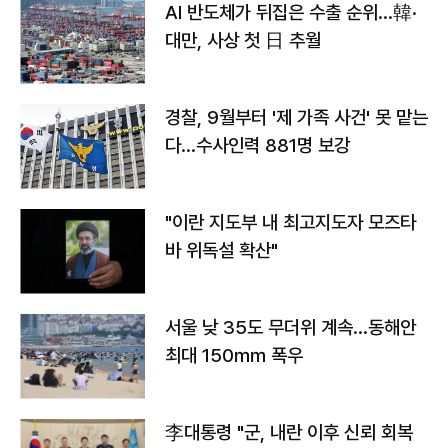
AI 반도체가 뒤집은 수출 순위…韓·
대만, 사상 첫 日 추월
경찰, 9월부터 '제 가족 사건' 못 맡는
다…수사인력 881명 보강
"이란 지도부 내 최고지도자 모즈타
바 위독설 확산"
서울 낮 35도 무더위 계속…동해안
최대 150㎜ 폭우
李대통령 "군, 내란 이후 신뢰 회복