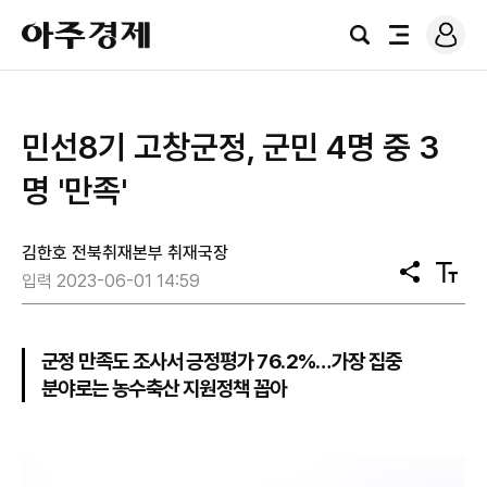
로
아
그
검
전
주
인
색
체
경
메
제
뉴
민선8기 고창군정, 군민 4명 중 3
명 '만족'
김한호 전북취재본부 취재국장
공
텍
입력 2023-06-01 14:59
유
스
트
크
기
군정 만족도 조사서 긍정평가 76.2%…가장 집중
분야로는 농수축산 지원정책 꼽아