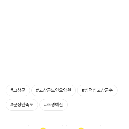
#고창군
#고창군노인요양원
#심덕섭고창군수
#군정만족도
#추경예산