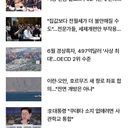
야"
"집값보다 전월세가 더 불안해질 수
도"…전문가들, 세제개편안 부작용
우려
6월 경상흑자, 497억달러 '사상 최
대'…OECD 2위 수준
이란·오만, 호르무즈 새 항로 좌표 합
의…"전면 개방은 아냐"
李대통령 "쿠데타 소지 없애려면 사
관학교 통합"