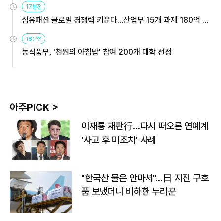
17분전
섬유패션 글로벌 경쟁력 키운다…산업부 15개 과제 180억 지
원
18분전
농식품부, '천원의 아침밥' 참여 200개 대학 선정
아주PICK >
이재룡 재판行…다시 떠오른 연예계
'사고 후 미조치' 사례
"한국산 물은 안마셔"…日 지진 구호
품 보냈더니 비하한 누리꾼