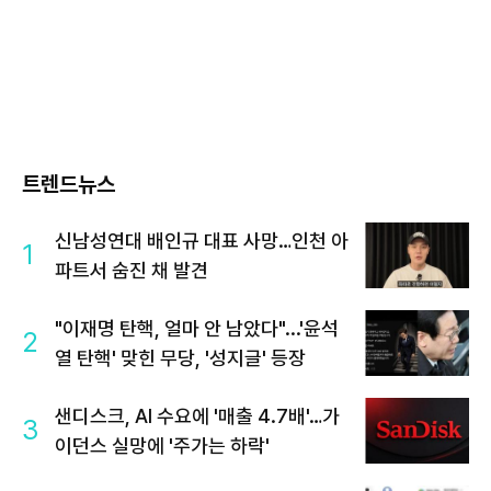
트렌드뉴스
신남성연대 배인규 대표 사망…인천 아
1
파트서 숨진 채 발견
"이재명 탄핵, 얼마 안 남았다"...'윤석
2
열 탄핵' 맞힌 무당, '성지글' 등장
샌디스크, AI 수요에 '매출 4.7배'…가
3
이던스 실망에 '주가는 하락'