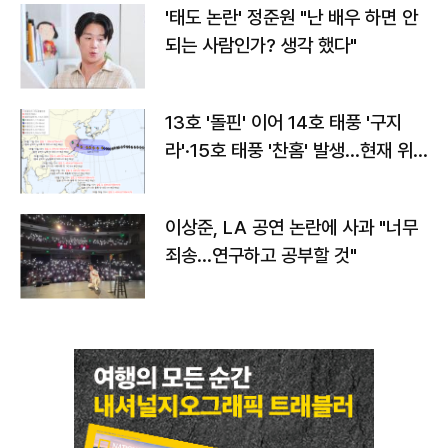
'태도 논란' 정준원 "난 배우 하면 안
되는 사람인가? 생각 했다"
13호 '돌핀' 이어 14호 태풍 '구지
라'·15호 태풍 '찬홈' 발생…현재 위
치와 이동경로는?
이상준, LA 공연 논란에 사과 "너무
죄송…연구하고 공부할 것"