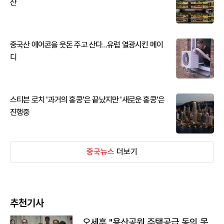
산
중국산 에어콘을 웃돈 주고 산다...유럽 열광시킨 메이
디
스티븐 로치 '과거의 홍콩'은 끝났지만 '새로운 홍콩'은
진행중
중국뉴스
더보기
추천기사
오세훈 "용산공원 주택공급 동의 못