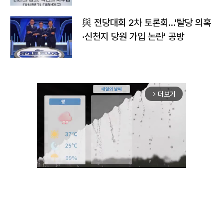
與 전당대회 2차 토론회…'탈당 의혹
·신천지 당원 가입 논란' 공방
더보기
arrow_forward_ios
Unmute