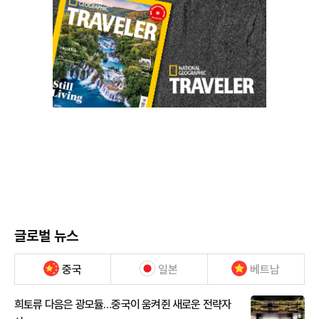
글로벌 뉴스
중국
일본
베트남
희토류 다음은 광모듈…중국이 움켜쥔 새로운 전략자