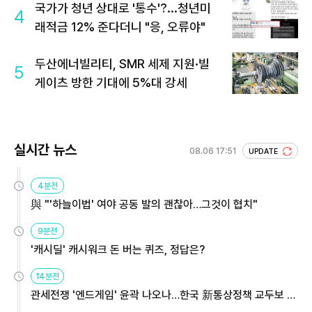
국가가 청년 상대로 '통수'?...청년미
4
래적금 12% 준다더니 "응, 오류야"
두산에너빌리티, SMR 세제 지원·빌
5
게이츠 방한 기대에 5%대 강세
실시간 뉴스
08.06 17:51
UPDATE
4분전
與 "'하늘이법' 여야 공동 발의 괜찮아…그것이 협치"
9분전
'캐시딜' 캐시워크 돈 버는 퀴즈, 정답은?
14분전
관세전쟁 '엔드게임' 윤곽 나오나…한국 新통상정책 교두보 활
용해야