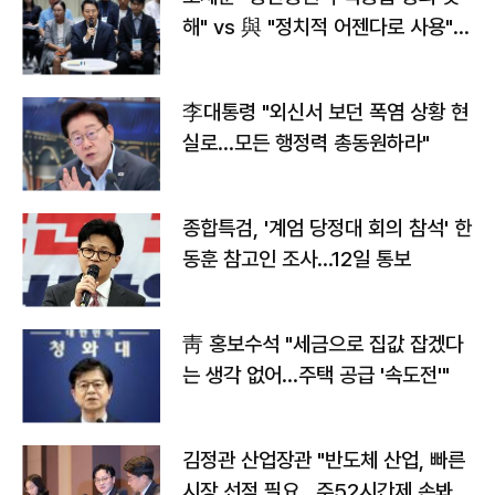
해" vs 與 "정치적 어젠다로 사용"
맞불
李대통령 "외신서 보던 폭염 상황 현
실로…모든 행정력 총동원하라"
종합특검, '계엄 당정대 회의 참석' 한
동훈 참고인 조사...12일 통보
靑 홍보수석 "세금으로 집값 잡겠다
는 생각 없어…주택 공급 '속도전'"
김정관 산업장관 "반도체 산업, 빠른
시장 선점 필요…주52시간제 손봐