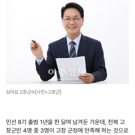
심덕섭 고창군수[사진=고창군]
민선 8기 출범 1년을 한 달여 남겨둔 가운데, 전북 고
창군민 4명 중 3명이 고창 군정에 만족해 하는 것으로