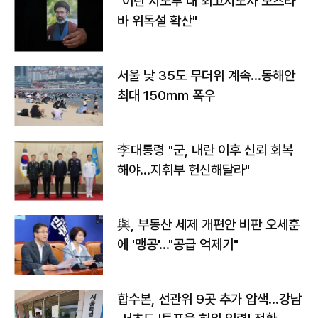
"이란 지도부 내 최고지도자 모즈타
바 위독설 확산"
서울 낮 35도 무더위 계속…동해안
최대 150㎜ 폭우
李대통령 "군, 내란 이후 신뢰 회복
해야…지휘부 헌신해달라"
與, 부동산 세제 개편안 비판 오세훈
에 '맹공'…"공급 억제기"
합수본, 선관위 9곳 추가 압색…강남