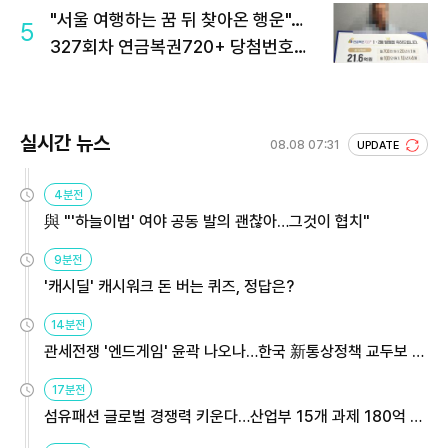
"서울 여행하는 꿈 뒤 찾아온 행운"…
5
327회차 연금복권720+ 당첨번호조
회 주목
실시간 뉴스
08.08 07:31
UPDATE
4분전
與 "'하늘이법' 여야 공동 발의 괜찮아…그것이 협치"
9분전
'캐시딜' 캐시워크 돈 버는 퀴즈, 정답은?
14분전
관세전쟁 '엔드게임' 윤곽 나오나…한국 新통상정책 교두보 활
용해야
17분전
섬유패션 글로벌 경쟁력 키운다…산업부 15개 과제 180억 지
원