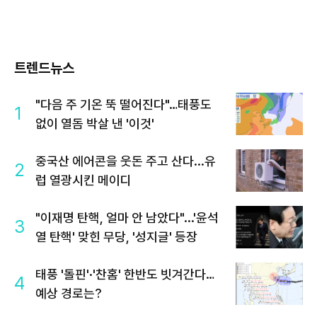
트렌드뉴스
"다음 주 기온 뚝 떨어진다"…태풍도
1
없이 열돔 박살 낸 '이것'
중국산 에어콘을 웃돈 주고 산다...유
2
럽 열광시킨 메이디
"이재명 탄핵, 얼마 안 남았다"...'윤석
3
열 탄핵' 맞힌 무당, '성지글' 등장
태풍 '돌핀'·'찬홈' 한반도 빗겨간다…
4
예상 경로는?