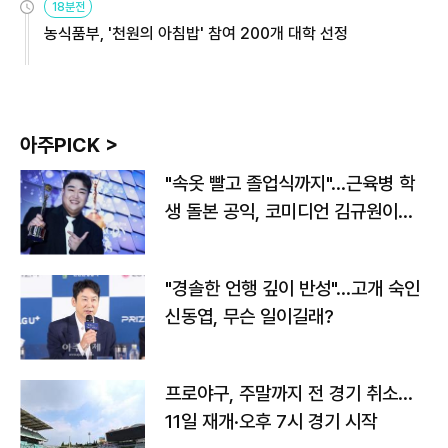
18분전
농식품부, '천원의 아침밥' 참여 200개 대학 선정
아주PICK >
"속옷 빨고 졸업식까지"…근육병 학
생 돌본 공익, 코미디언 김규원이었
다
"경솔한 언행 깊이 반성"…고개 숙인
신동엽, 무슨 일이길래?
프로야구, 주말까지 전 경기 취소…
11일 재개·오후 7시 경기 시작