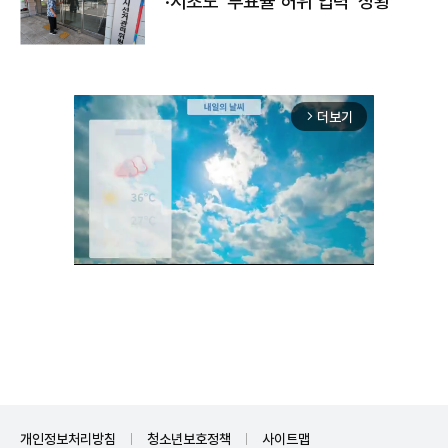
·서초도 '투표율 허위 입력' 정황
더보기
arrow_forward_ios
Unmute
개인정보처리방침
청소년보호정책
사이트맵