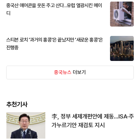
중국산 에어콘을 웃돈 주고 산다...유럽 열광시킨 메이
디
스티븐 로치 '과거의 홍콩'은 끝났지만 '새로운 홍콩'은
진행중
중국뉴스
더보기
추천기사
李, 정부 세제개편안에 제동…ISA·주
가누르기안 재검토 지시