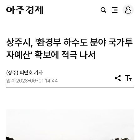
로
아
그
검
전
주
인
색
체
경
메
제
뉴
상주시, '환경부 하수도 분야 국가투
자예산' 확보에 적극 나서
(상주) 피민호 기자
공
텍
입력 2023-06-01 14:44
유
스
트
크
기