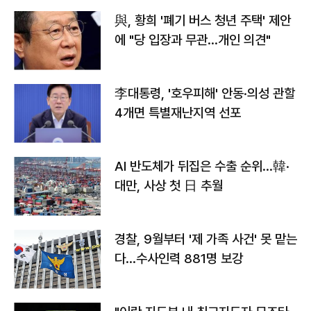
與, 황희 '폐기 버스 청년 주택' 제안
에 "당 입장과 무관…개인 의견"
李대통령, '호우피해' 안동·의성 관할
4개면 특별재난지역 선포
AI 반도체가 뒤집은 수출 순위…韓·
대만, 사상 첫 日 추월
경찰, 9월부터 '제 가족 사건' 못 맡는
다…수사인력 881명 보강