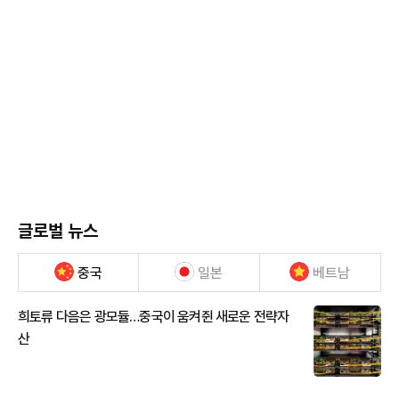
글로벌 뉴스
중국
일본
베트남
희토류 다음은 광모듈…중국이 움켜쥔 새로운 전략자
산