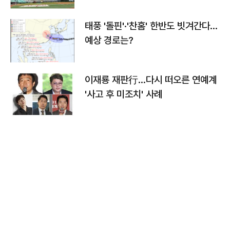
태풍 '돌핀'·'찬홈' 한반도 빗겨간다…
예상 경로는?
이재룡 재판行…다시 떠오른 연예계
'사고 후 미조치' 사례