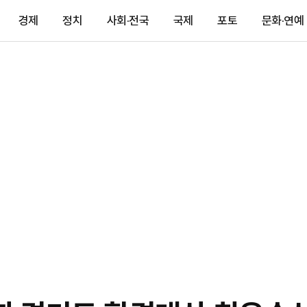
경제
정치
사회·전국
국제
포토
문화·연예