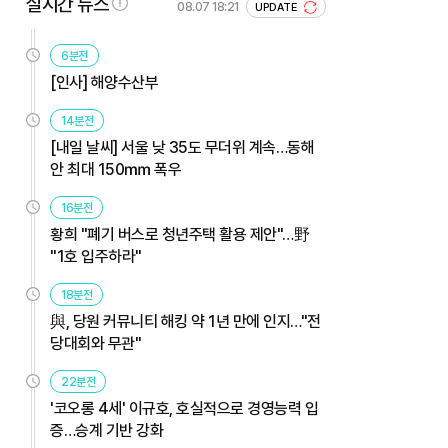
실시간 뉴스
08.07 18:21
UPDATE
6분전
[인사] 해양수산부
14분전
[내일 날씨] 서울 낮 35도 무더위 계속…동해
안 최대 150㎜ 폭우
16분전
황희 "폐기 버스로 청년주택 활용 제안"…野
"1호 입주하라"
18분전
與, 당원 커뮤니티 해킹 약 1년 만에 인지…"전
당대회와 무관"
22분전
'코오롱 4세' 이규호, 호실적으로 경영능력 입
증…승계 기반 강화