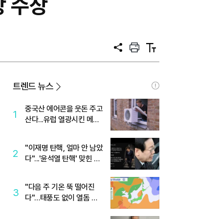
상 수상
공
프
텍
유
린
스
트
트
크
기
트렌드 뉴스
중국산 에어콘을 웃돈 주고
1
산다...유럽 열광시킨 메이
디
"이재명 탄핵, 얼마 안 남았
2
다"...'윤석열 탄핵' 맞힌 무
당, '성지글' 등장
"다음 주 기온 뚝 떨어진
3
다"…태풍도 없이 열돔 박
살 낸 '이것'