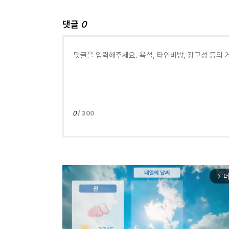
댓글
0
0
/ 300
더
arrow_forward_ios