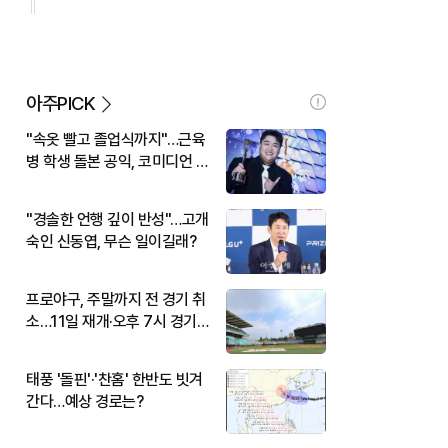
아주PICK
"속옷 빨고 졸업식까지"…근육
병 학생 돌본 공익, 코미디언 김
규원이었다
"경솔한 언행 깊이 반성"…고개
숙인 신동엽, 무슨 일이길래?
프로야구, 주말까지 전 경기 취
소…11일 재개·오후 7시 경기
시작
태풍 '돌핀'·'찬홈' 한반도 빗겨
간다…예상 경로는?