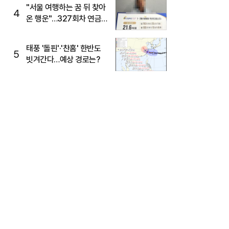
"서울 여행하는 꿈 뒤 찾아
4
온 행운"…327회차 연금
복권720+ 당첨번호조회
주목
태풍 '돌핀'·'찬홈' 한반도
5
빗겨간다…예상 경로는?