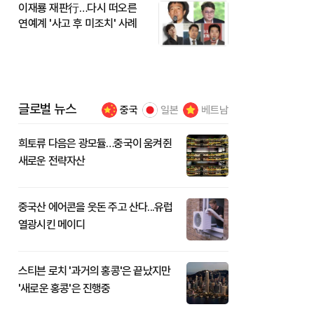
이재룡 재판行…다시 떠오른
연예계 '사고 후 미조치' 사례
글로벌 뉴스
중국
일본
베트남
희토류 다음은 광모듈…중국이 움켜쥔
새로운 전략자산
중국산 에어콘을 웃돈 주고 산다...유럽
열광시킨 메이디
스티븐 로치 '과거의 홍콩'은 끝났지만
'새로운 홍콩'은 진행중