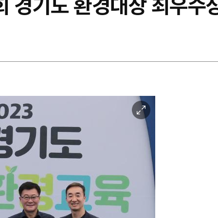
회 경기도 환경대상 최우수
이
미
지
확
대