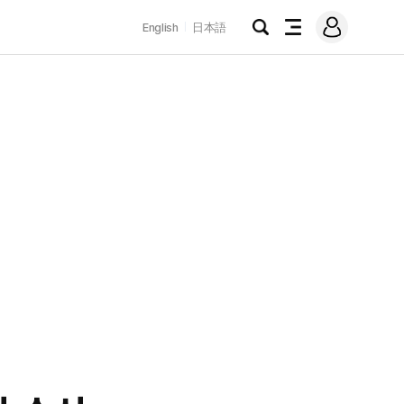
로
English
日本語
그
검
전
인
색
체
메
뉴