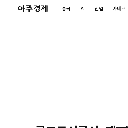
아
중국
AI
산업
재테크
주
경
제