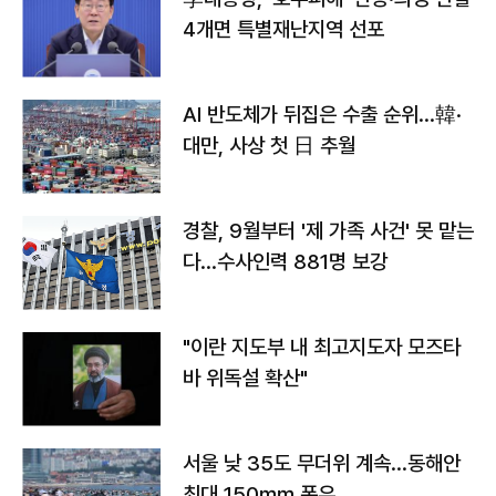
4개면 특별재난지역 선포
AI 반도체가 뒤집은 수출 순위…韓·
대만, 사상 첫 日 추월
경찰, 9월부터 '제 가족 사건' 못 맡는
다…수사인력 881명 보강
"이란 지도부 내 최고지도자 모즈타
바 위독설 확산"
서울 낮 35도 무더위 계속…동해안
최대 150㎜ 폭우