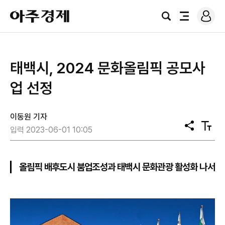
로
아
그
검
전
주
인
색
체
경
메
제
뉴
태백시, 2024 문화올림픽 공모사
업 선정
이동원 기자
공
텍
입력 2023-06-01 10:05
유
스
트
크
기
올림픽 배후도시 붐업조성과 태백시 문화관광 활성화 나서