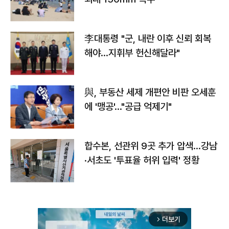
李대통령 "군, 내란 이후 신뢰 회복
해야…지휘부 헌신해달라"
與, 부동산 세제 개편안 비판 오세훈
에 '맹공'…"공급 억제기"
합수본, 선관위 9곳 추가 압색…강남
·서초도 '투표율 허위 입력' 정황
더보기
arrow_forward_ios