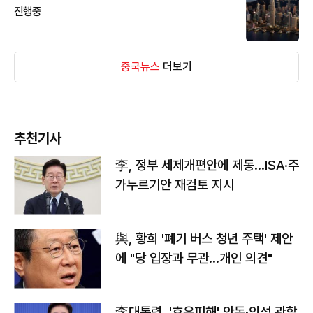
진행중
중국뉴스
더보기
추천기사
李, 정부 세제개편안에 제동…ISA·주
가누르기안 재검토 지시
與, 황희 '폐기 버스 청년 주택' 제안
에 "당 입장과 무관…개인 의견"
李대통령, '호우피해' 안동·의성 관할