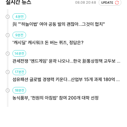
실시간 뉴스
08.08 20:48
UPDATE
4분전
與 "'하늘이법' 여야 공동 발의 괜찮아…그것이 협치"
9분전
'캐시딜' 캐시워크 돈 버는 퀴즈, 정답은?
14분전
관세전쟁 '엔드게임' 윤곽 나오나…한국 新통상정책 교두보 활
용해야
17분전
섬유패션 글로벌 경쟁력 키운다…산업부 15개 과제 180억 지
원
18분전
농식품부, '천원의 아침밥' 참여 200개 대학 선정