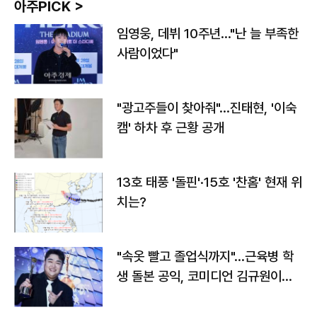
아주PICK >
임영웅, 데뷔 10주년…"난 늘 부족한
사람이었다"
"광고주들이 찾아줘"…진태현, '이숙
캠' 하차 후 근황 공개
13호 태풍 '돌핀'·15호 '찬홈' 현재 위
치는?
"속옷 빨고 졸업식까지"…근육병 학
생 돌본 공익, 코미디언 김규원이었
다