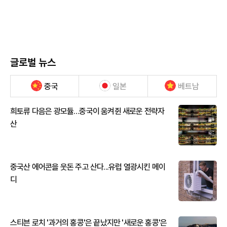
글로벌 뉴스
중국
일본
베트남
희토류 다음은 광모듈…중국이 움켜쥔 새로운 전략자
산
중국산 에어콘을 웃돈 주고 산다...유럽 열광시킨 메이
디
스티븐 로치 '과거의 홍콩'은 끝났지만 '새로운 홍콩'은