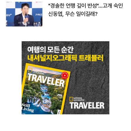
"경솔한 언행 깊이 반성"…고개 숙인
신동엽, 무슨 일이길래?