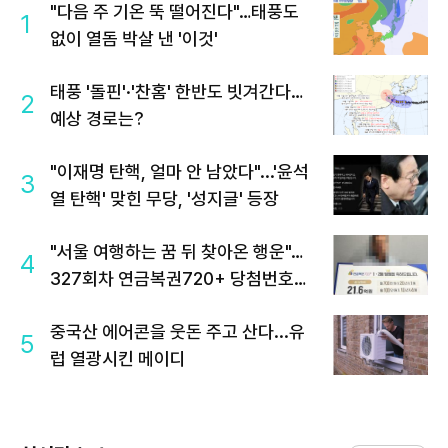
"다음 주 기온 뚝 떨어진다"…태풍도
1
없이 열돔 박살 낸 '이것'
태풍 '돌핀'·'찬홈' 한반도 빗겨간다…
2
예상 경로는?
"이재명 탄핵, 얼마 안 남았다"...'윤석
3
열 탄핵' 맞힌 무당, '성지글' 등장
"서울 여행하는 꿈 뒤 찾아온 행운"…
4
327회차 연금복권720+ 당첨번호조
회 주목
중국산 에어콘을 웃돈 주고 산다...유
5
럽 열광시킨 메이디