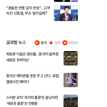
"경솔한 언행 깊이 반성"…고개
숙인 신동엽, 무슨 일이길래?
글로벌 뉴스
중국
일본
베트남
희토류 다음은 광모듈…중국이 움켜쥔
새로운 전략자산
중국산 에어콘을 웃돈 주고 산다...유럽
열광시킨 메이디
스티븐 로치 '과거의 홍콩'은 끝났지만
'새로운 홍콩'은 진행중