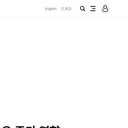
로
English
日本語
그
검
전
인
색
체
메
뉴