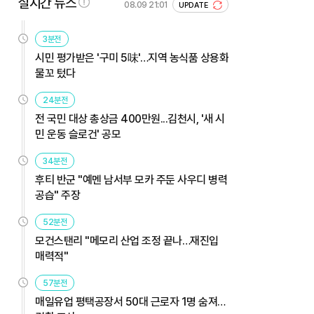
실시간 뉴스
08.09 21:01
UPDATE
3분전
시민 평가받은 '구미 5味'…지역 농식품 상용화
물꼬 텄다
24분전
전 국민 대상 총상금 400만원...김천시, '새 시
민 운동 슬로건' 공모
34분전
후티 반군 "예멘 남서부 모카 주둔 사우디 병력
공습" 주장
52분전
모건스탠리 "메모리 산업 조정 끝나…재진입
매력적"
57분전
매일유업 평택공장서 50대 근로자 1명 숨져…