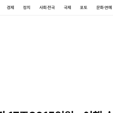
경제
정치
사회·전국
국제
포토
문화·연예