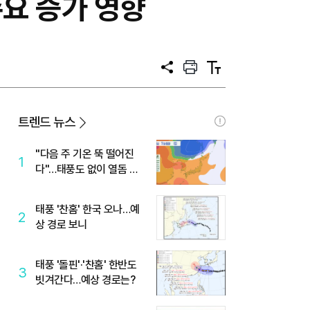
수요 증가 영향
공
프
텍
유
린
스
트
트
크
기
트렌드 뉴스
"다음 주 기온 뚝 떨어진
1
다"…태풍도 없이 열돔 박
살 낸 '이것'
태풍 '찬홈' 한국 오나…예
2
상 경로 보니
태풍 '돌핀'·'찬홈' 한반도
3
빗겨간다…예상 경로는?