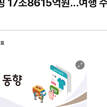
 17조8615억원...여행 
발표
이
미
지
확
대