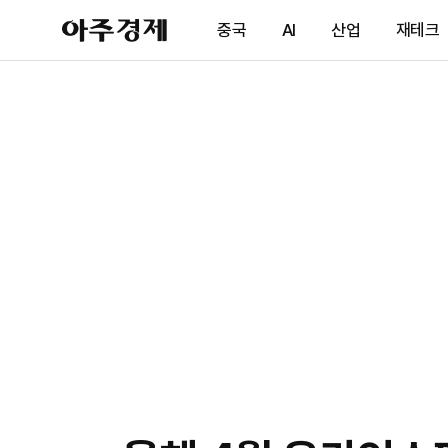
아
중국
AI
산업
재테크
주
경
제