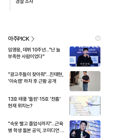
경찰 조사
아주PICK
임영웅, 데뷔 10주년…"난 늘
부족한 사람이었다"
"광고주들이 찾아줘"…진태현,
'이숙캠' 하차 후 근황 공개
13호 태풍 '돌핀'·15호 '찬홈'
현재 위치는?
"속옷 빨고 졸업식까지"…근육
병 학생 돌본 공익, 코미디언 김
규원이었다