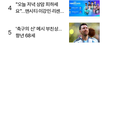
"오늘 저녁 상암 피하세
4
요"…맨시티·이강인·리센느
뜬다, 6호선 혼잡 예상
'축구의 신' 메시 부친상…
5
향년 68세