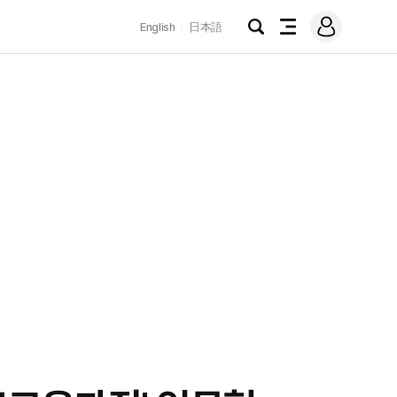
로
English
日本語
그
검
전
인
색
체
메
뉴