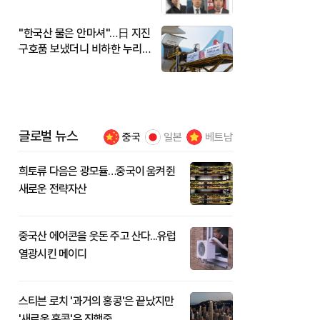
"한국산 물은 안마셔"…日 지진
구호품 보냈더니 비하한 누리
꾼
글로벌 뉴스
중국
일본
베트남
희토류 다음은 광모듈…중국이 움켜쥔
새로운 전략자산
중국산 에어콘을 웃돈 주고 산다...유럽
열광시킨 메이디
스티븐 로치 '과거의 홍콩'은 끝났지만
'새로운 홍콩'은 진행중