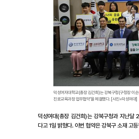
덕성여자대학교(총장 김건희)는 강북구청(구청장 이순희
진로교육과정 업무협약’을 체결했다. [사진=덕성여대]
덕성여대(총장 김건희)는 강북구청과 지난달 2
다고 1일 밝혔다. 이번 협약은 강북구 소재 