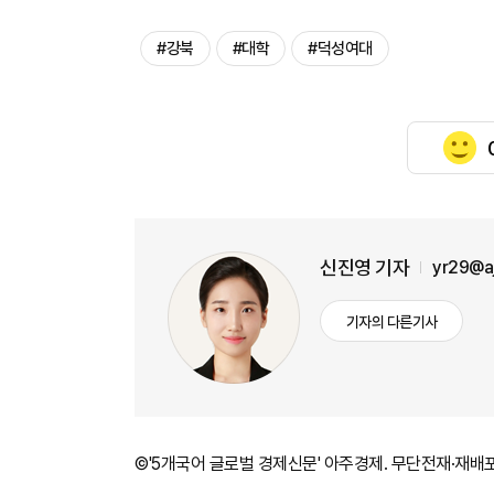
#강북
#대학
#덕성여대
신진영 기자
yr29@a
기자의 다른기사
©'5개국어 글로벌 경제신문' 아주경제. 무단전재·재배