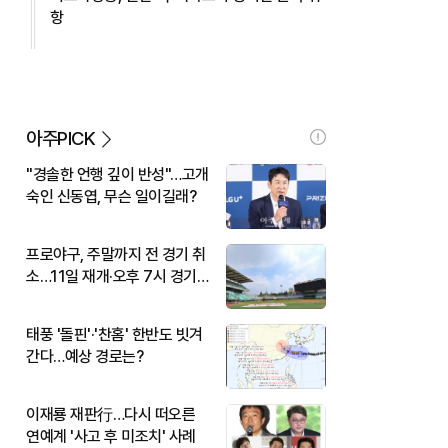
항
아주PICK
"경솔한 언행 깊이 반성"…고개
숙인 신동엽, 무슨 일이길래?
프로야구, 주말까지 전 경기 취
소…11일 재개·오후 7시 경기
시작
태풍 '돌핀'·'찬홈' 한반도 빗겨
간다…예상 경로는?
이재룡 재판行…다시 떠오른
연예계 '사고 후 미조치' 사례