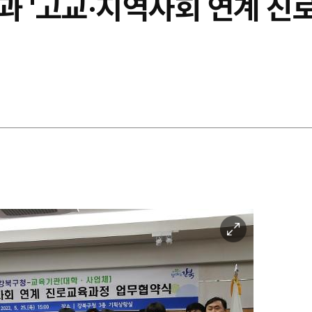
과 '고교·지역사회 연계 진
이
미
지
확
대