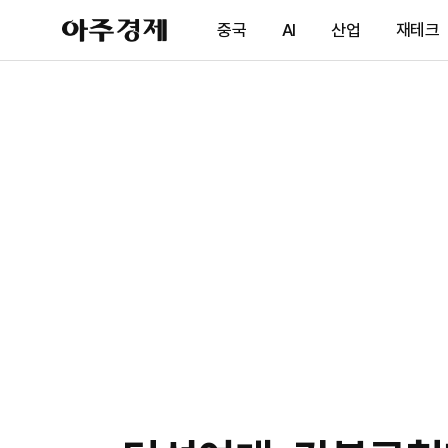
아
중국
AI
산업
재테크
주
경
제