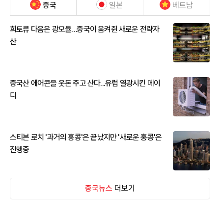
중국
일본
베트남
희토류 다음은 광모듈…중국이 움켜쥔 새로운 전략자
산
중국산 에어콘을 웃돈 주고 산다...유럽 열광시킨 메이
디
스티븐 로치 '과거의 홍콩'은 끝났지만 '새로운 홍콩'은
진행중
중국뉴스
더보기