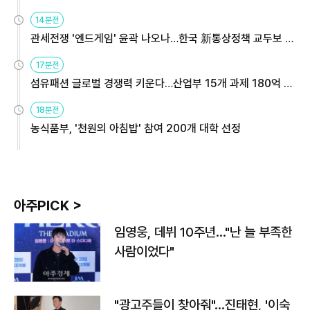
14분전
관세전쟁 '엔드게임' 윤곽 나오나…한국 新통상정책 교두보 활
용해야
17분전
섬유패션 글로벌 경쟁력 키운다…산업부 15개 과제 180억 지
원
18분전
농식품부, '천원의 아침밥' 참여 200개 대학 선정
아주PICK >
임영웅, 데뷔 10주년…"난 늘 부족한
사람이었다"
"광고주들이 찾아줘"…진태현, '이숙