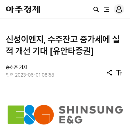
로
아
그
검
전
주
인
색
체
경
메
제
뉴
신성이엔지, 수주잔고 증가세에 실
적 개선 기대 [유안타증권]
송하준 기자
공
텍
입력 2023-06-01 08:58
유
스
트
크
기