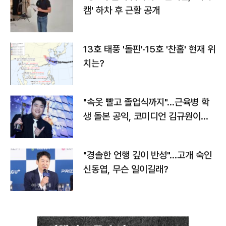
캠' 하차 후 근황 공개
13호 태풍 '돌핀'·15호 '찬홈' 현재 위
치는?
"속옷 빨고 졸업식까지"…근육병 학
생 돌본 공익, 코미디언 김규원이었
다
"경솔한 언행 깊이 반성"…고개 숙인
신동엽, 무슨 일이길래?