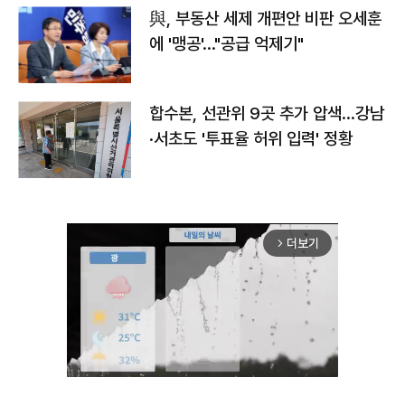
與, 부동산 세제 개편안 비판 오세훈
에 '맹공'…"공급 억제기"
합수본, 선관위 9곳 추가 압색…강남
·서초도 '투표율 허위 입력' 정황
더보기
arrow_forward_ios