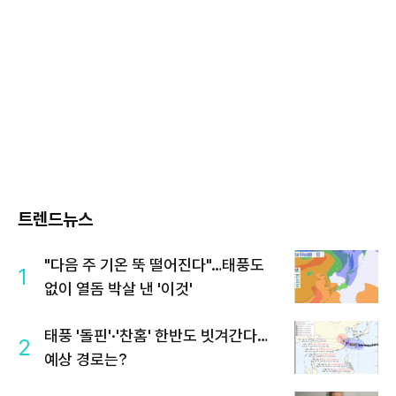
트렌드뉴스
"다음 주 기온 뚝 떨어진다"…태풍도
1
없이 열돔 박살 낸 '이것'
태풍 '돌핀'·'찬홈' 한반도 빗겨간다…
2
예상 경로는?