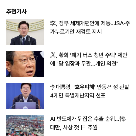
추천기사
李, 정부 세제개편안에 제동…ISA·주
가누르기안 재검토 지시
與, 황희 '폐기 버스 청년 주택' 제안
에 "당 입장과 무관…개인 의견"
李대통령, '호우피해' 안동·의성 관할
4개면 특별재난지역 선포
AI 반도체가 뒤집은 수출 순위…韓·
대만, 사상 첫 日 추월