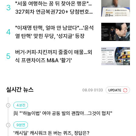
"서울 여행하는 꿈 뒤 찾아온 행운"…
3
327회차 연금복권720+ 당첨번호조
회 주목
"이재명 탄핵, 얼마 안 남았다"...'윤석
4
열 탄핵' 맞힌 무당, '성지글' 등장
버거·커피·치킨까지 줄줄이 매물…외
5
식 프랜차이즈 M&A '활기'
실시간 뉴스
08.09 01:33
UPDATE
4분전
與 "'하늘이법' 여야 공동 발의 괜찮아…그것이 협치"
9분전
'캐시딜' 캐시워크 돈 버는 퀴즈, 정답은?