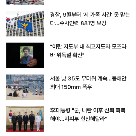
경찰, 9월부터 '제 가족 사건' 못 맡는
다…수사인력 881명 보강
"이란 지도부 내 최고지도자 모즈타
바 위독설 확산"
서울 낮 35도 무더위 계속…동해안
최대 150㎜ 폭우
李대통령 "군, 내란 이후 신뢰 회복
해야…지휘부 헌신해달라"