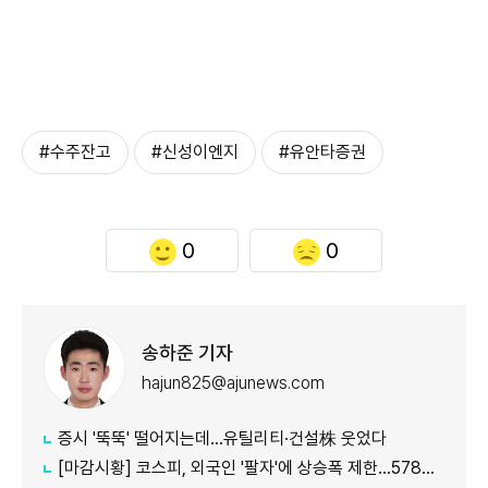
#수주잔고
#신성이엔지
#유안타증권
0
0
송하준 기자
hajun825@ajunews.com
증시 '뚝뚝' 떨어지는데…유틸리티·건설株 웃었다
[마감시황] 코스피, 외국인 '팔자'에 상승폭 제한…5780선 마감