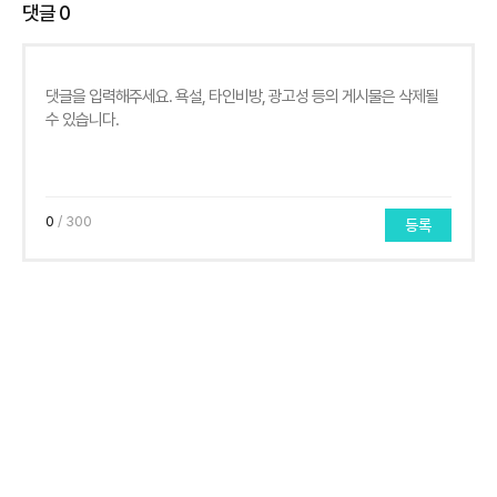
댓글
0
0
/ 300
등록