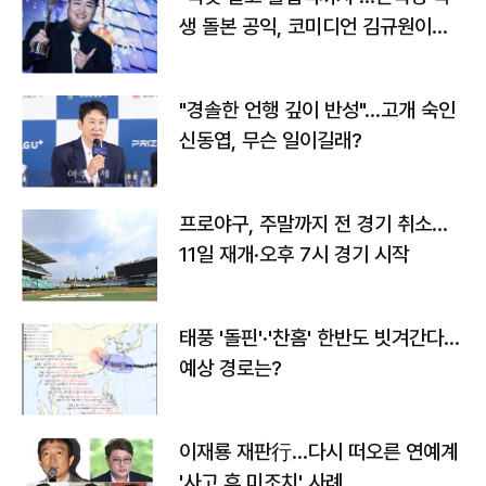
생 돌본 공익, 코미디언 김규원이었
다
"경솔한 언행 깊이 반성"…고개 숙인
신동엽, 무슨 일이길래?
프로야구, 주말까지 전 경기 취소…
11일 재개·오후 7시 경기 시작
태풍 '돌핀'·'찬홈' 한반도 빗겨간다…
예상 경로는?
이재룡 재판行…다시 떠오른 연예계
'사고 후 미조치' 사례