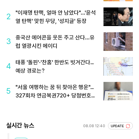
"이재명 탄핵, 얼마 안 남았다"...'윤석
2
열 탄핵' 맞힌 무당, '성지글' 등장
중국산 에어콘을 웃돈 주고 산다...유
3
럽 열광시킨 메이디
태풍 '돌핀'·'찬홈' 한반도 빗겨간다…
4
예상 경로는?
"서울 여행하는 꿈 뒤 찾아온 행운"…
5
327회차 연금복권720+ 당첨번호조
회 주목
실시간 뉴스
08.08 12:40
UPDATE