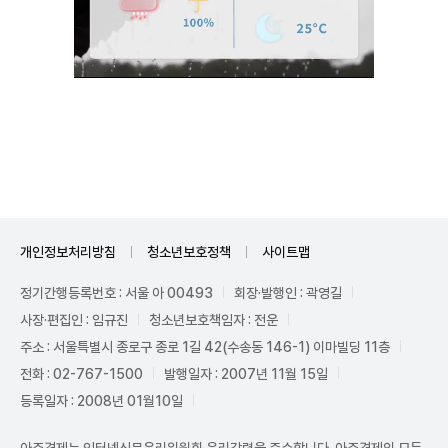
Unmute
개인정보처리방침
청소년보호정책
사이트맵
정기간행등록번호 : 서울 아 00493
회장·발행인 : 곽영길
사장·편집인 : 임규진
청소년보호책임자 : 전운
주소 : 서울특별시 종로구 종로 1길 42(수송동 146-1) 이마빌딩 11층
전화 : 02-767-1500
발행일자 : 2007년 11월 15일
등록일자 : 2008년 01월10일
아주경제는 인터넷신문윤리위원회 윤리강령을 준수합니다. 아주경제의 모든