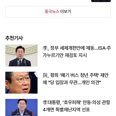
중국뉴스
더보기
추천기사
李, 정부 세제개편안에 제동…ISA·주
가누르기안 재검토 지시
與, 황희 '폐기 버스 청년 주택' 제안
에 "당 입장과 무관…개인 의견"
李대통령, '호우피해' 안동·의성 관할
4개면 특별재난지역 선포