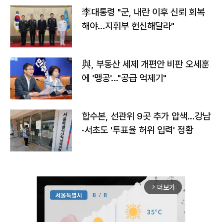
李대통령 "군, 내란 이후 신뢰 회복
해야…지휘부 헌신해달라"
與, 부동산 세제 개편안 비판 오세훈
에 '맹공'…"공급 억제기"
합수본, 선관위 9곳 추가 압색…강남
·서초도 '투표율 허위 입력' 정황
더보기
arrow_forward_ios