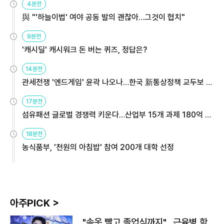
4분전
與 "'하늘이법' 여야 공동 발의 괜찮아…그것이 협치"
9분전
'캐시딜' 캐시워크 돈 버는 퀴즈, 정답은?
14분전
관세전쟁 '엔드게임' 윤곽 나오나…한국 新통상정책 교두보 활
용해야
17분전
섬유패션 글로벌 경쟁력 키운다…산업부 15개 과제 180억 지
원
18분전
농식품부, '천원의 아침밥' 참여 200개 대학 선정
아주PICK >
"속옷 빨고 졸업식까지"…근육병 학