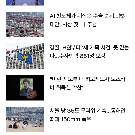
AI 반도체가 뒤집은 수출 순위…韓·
대만, 사상 첫 日 추월
경찰, 9월부터 '제 가족 사건' 못 맡는
다…수사인력 881명 보강
"이란 지도부 내 최고지도자 모즈타
바 위독설 확산"
서울 낮 35도 무더위 계속…동해안
최대 150㎜ 폭우