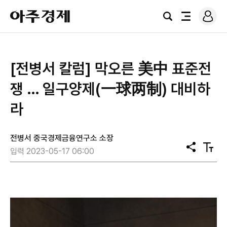
로
아
그
검
전
주
인
색
체
경
메
제
뉴
[전병서 칼럼] 막오른 美中 표준전
쟁 … 일구양제(一球两制) 대비하
라
전병서 중국경제금융연구소 소장
공
텍
입력 2023-05-17 06:00
유
스
트
크
기