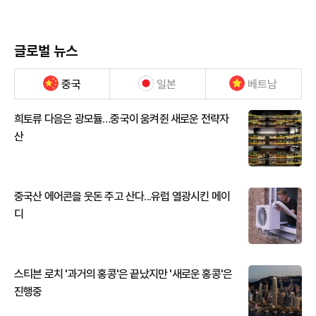
글로벌 뉴스
중국
일본
베트남
희토류 다음은 광모듈…중국이 움켜쥔 새로운 전략자
산
중국산 에어콘을 웃돈 주고 산다...유럽 열광시킨 메이
디
스티븐 로치 '과거의 홍콩'은 끝났지만 '새로운 홍콩'은
진행중