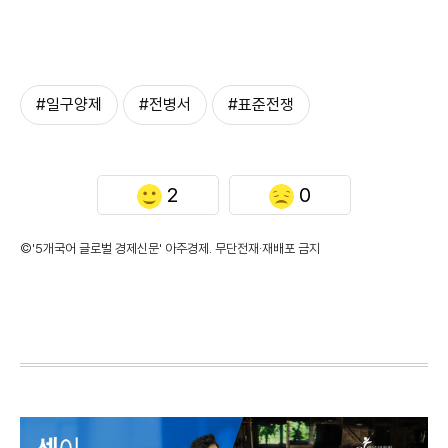
#일구양제
#전병서
#표준전쟁
2
0
©'5개국어 글로벌 경제신문' 아주경제. 무단전재·재배포 금지