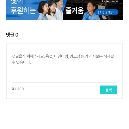
댓글
0
0
/ 300
등록