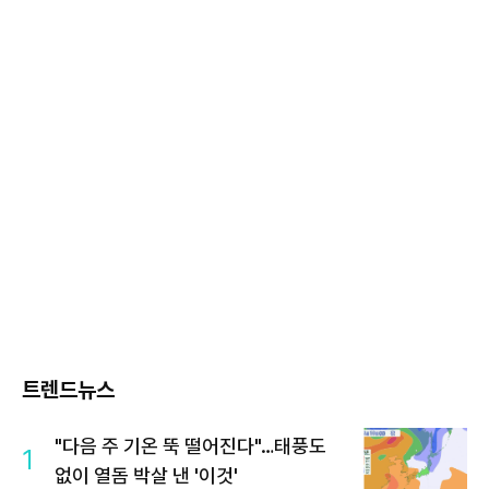
트렌드뉴스
"다음 주 기온 뚝 떨어진다"…태풍도
1
없이 열돔 박살 낸 '이것'