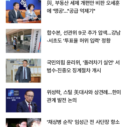
與, 부동산 세제 개편안 비판 오세훈
에 '맹공'…"공급 억제기"
합수본, 선관위 9곳 추가 압색…강남
·서초도 '투표율 허위 입력' 정황
국민의힘 윤리위, '돌려차기 실언' 서
범수·진종오 징계절차 개시
위성락, 스틸 美대사와 상견례…한미
관계 발전 논의
'채상병 순직' 임성근 전 사단장 항소