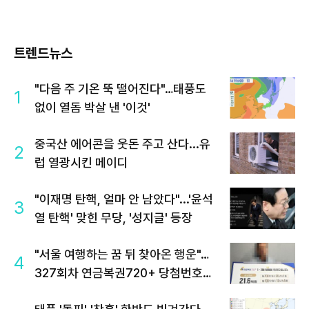
트렌드뉴스
"다음 주 기온 뚝 떨어진다"…태풍도
1
없이 열돔 박살 낸 '이것'
중국산 에어콘을 웃돈 주고 산다...유
2
럽 열광시킨 메이디
"이재명 탄핵, 얼마 안 남았다"...'윤석
3
열 탄핵' 맞힌 무당, '성지글' 등장
"서울 여행하는 꿈 뒤 찾아온 행운"…
4
327회차 연금복권720+ 당첨번호조
회 주목