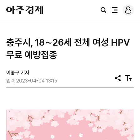
로
아
그
검
전
주
인
색
체
경
메
제
뉴
충주시, 18∼26세 전체 여성 HPV
무료 예방접종
이종구 기자
공
텍
입력 2023-04-04 13:15
유
스
트
크
기