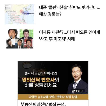
태풍 '돌핀'·'찬홈' 한반도 빗겨간다…
예상 경로는?
이재룡 재판行…다시 떠오른 연예계
'사고 후 미조치' 사례