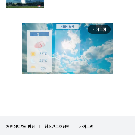
구"
더보기
arrow_forward_ios
Unmute
개인정보처리방침
청소년보호정책
사이트맵