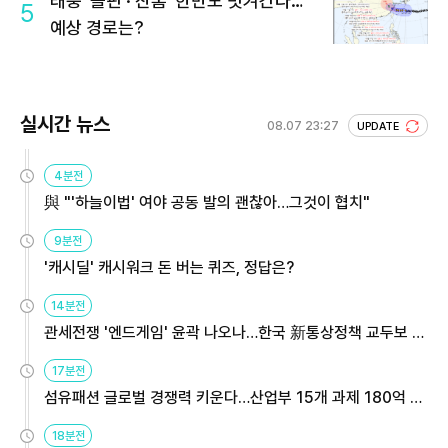
태풍 '돌핀'·'찬홈' 한반도 빗겨간다…
5
예상 경로는?
실시간 뉴스
08.07 23:27
UPDATE
4분전
與 "'하늘이법' 여야 공동 발의 괜찮아…그것이 협치"
9분전
'캐시딜' 캐시워크 돈 버는 퀴즈, 정답은?
14분전
관세전쟁 '엔드게임' 윤곽 나오나…한국 新통상정책 교두보 활
용해야
17분전
섬유패션 글로벌 경쟁력 키운다…산업부 15개 과제 180억 지
원
18분전