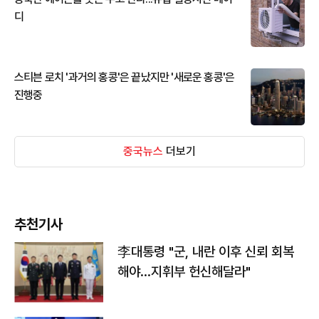
디
스티븐 로치 '과거의 홍콩'은 끝났지만 '새로운 홍콩'은
진행중
중국뉴스
더보기
추천기사
李대통령 "군, 내란 이후 신뢰 회복
해야…지휘부 헌신해달라"