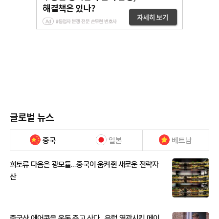
글로벌 뉴스
중국
일본
베트남
희토류 다음은 광모듈…중국이 움켜쥔 새로운 전략자
산
중국산 에어콘을 웃돈 주고 산다...유럽 열광시킨 메이