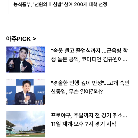
농식품부, '천원의 아침밥' 참여 200개 대학 선정
아주PICK >
"속옷 빨고 졸업식까지"…근육병 학
생 돌본 공익, 코미디언 김규원이었
다
"경솔한 언행 깊이 반성"…고개 숙인
신동엽, 무슨 일이길래?
프로야구, 주말까지 전 경기 취소…
11일 재개·오후 7시 경기 시작