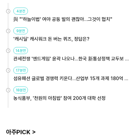
4분전
與 "'하늘이법' 여야 공동 발의 괜찮아…그것이 협치"
9분전
'캐시딜' 캐시워크 돈 버는 퀴즈, 정답은?
14분전
관세전쟁 '엔드게임' 윤곽 나오나…한국 新통상정책 교두보 활
용해야
17분전
섬유패션 글로벌 경쟁력 키운다…산업부 15개 과제 180억 지
원
18분전
농식품부, '천원의 아침밥' 참여 200개 대학 선정
아주PICK >