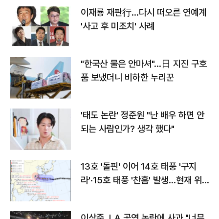
이재룡 재판行…다시 떠오른 연예계
'사고 후 미조치' 사례
"한국산 물은 안마셔"…日 지진 구호
품 보냈더니 비하한 누리꾼
'태도 논란' 정준원 "난 배우 하면 안
되는 사람인가? 생각 했다"
13호 '돌핀' 이어 14호 태풍 '구지
라'·15호 태풍 '찬홈' 발생…현재 위
치와 이동경로는?
이상준, LA 공연 논란에 사과 "너무