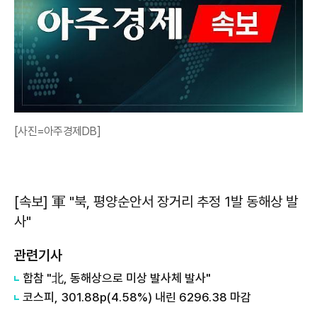
[사진=아주경제DB]
[속보] 軍 "북, 평양순안서 장거리 추정 1발 동해상 발
사"
관련기사
합참 "北, 동해상으로 미상 발사체 발사"
코스피, 301.88p(4.58%) 내린 6296.38 마감