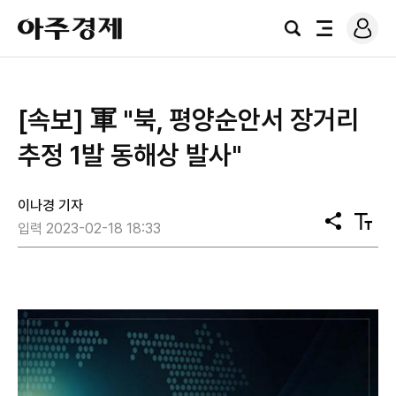
로
아
그
검
전
주
인
색
체
경
메
제
뉴
​[속보] 軍 "북, 평양순안서 장거리
추정 1발 동해상 발사"
이나경 기자
공
텍
입력 2023-02-18 18:33
유
스
트
크
기