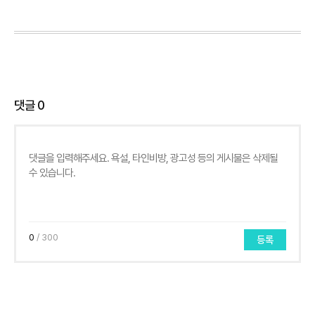
댓글
0
0
/ 300
등록