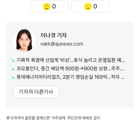
0
0
이나경 기자
nakk@ajunews.com
기록적 폭염에 산업계 '비상'…휴식 늘리고 온열질환 예방 총력
코오롱인더, 중간 배당액 600원→900원 상향...주주가치 제고 차원
롯데에너지머티리얼즈, 2분기 영업손실 169억...적자 지속
기자의 다른기사
©'5개국어 글로벌 경제신문' 아주경제. 무단전재·재배포 금지