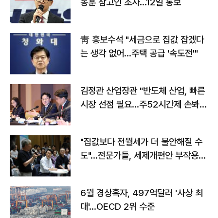
동훈 참고인 조사...12일 통보
靑 홍보수석 "세금으로 집값 잡겠다
는 생각 없어…주택 공급 '속도전'"
김정관 산업장관 "반도체 산업, 빠른
시장 선점 필요…주52시간제 손봐
야"
"집값보다 전월세가 더 불안해질 수
도"…전문가들, 세제개편안 부작용
우려
6월 경상흑자, 497억달러 '사상 최
대'…OECD 2위 수준