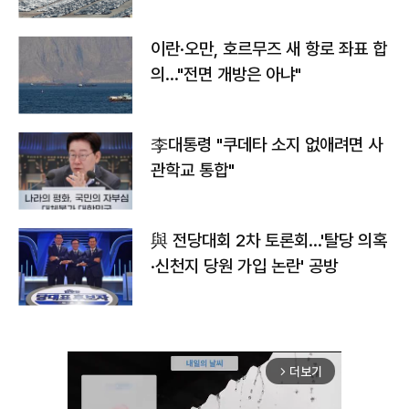
이란·오만, 호르무즈 새 항로 좌표 합
의…"전면 개방은 아냐"
李대통령 "쿠데타 소지 없애려면 사
관학교 통합"
與 전당대회 2차 토론회…'탈당 의혹
·신천지 당원 가입 논란' 공방
더보기
arrow_forward_ios