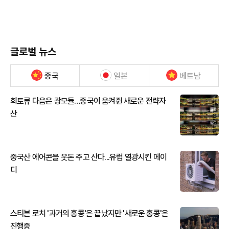
글로벌 뉴스
중국
일본
베트남
희토류 다음은 광모듈…중국이 움켜쥔 새로운 전략자
산
중국산 에어콘을 웃돈 주고 산다...유럽 열광시킨 메이
디
스티븐 로치 '과거의 홍콩'은 끝났지만 '새로운 홍콩'은
진행중