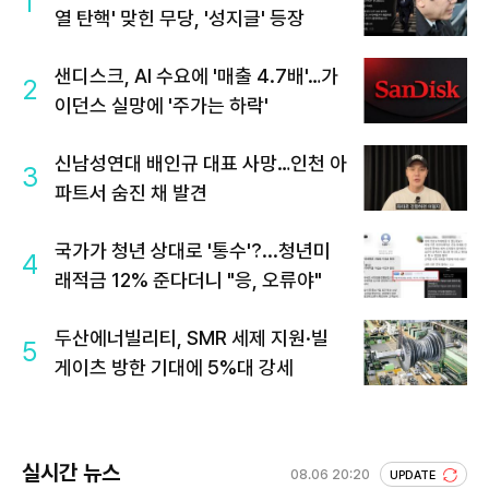
1
열 탄핵' 맞힌 무당, '성지글' 등장
샌디스크, AI 수요에 '매출 4.7배'…가
2
이던스 실망에 '주가는 하락'
신남성연대 배인규 대표 사망…인천 아
3
파트서 숨진 채 발견
국가가 청년 상대로 '통수'?...청년미
4
래적금 12% 준다더니 "응, 오류야"
두산에너빌리티, SMR 세제 지원·빌
5
게이츠 방한 기대에 5%대 강세
실시간 뉴스
08.06 20:20
UPDATE