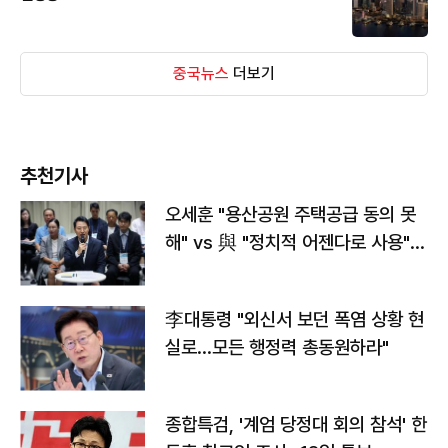
중국뉴스
더보기
추천기사
오세훈 "용산공원 주택공급 동의 못
해" vs 與 "정치적 어젠다로 사용"
맞불
李대통령 "외신서 보던 폭염 상황 현
실로…모든 행정력 총동원하라"
종합특검, '계엄 당정대 회의 참석' 한