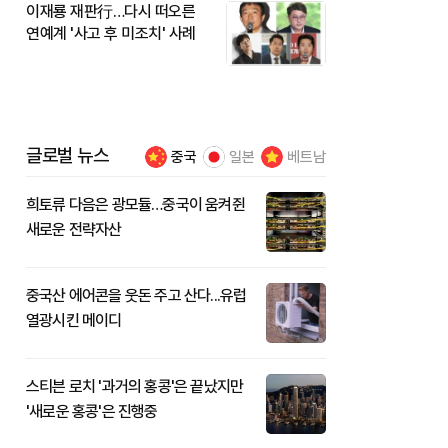
이재룡 재판行…다시 떠오른
연예계 '사고 후 미조치' 사례
글로벌 뉴스
중국
일본
베트남
희토류 다음은 광모듈…중국이 움켜쥔
새로운 전략자산
중국산 에어콘을 웃돈 주고 산다...유럽
열광시킨 메이디
스티븐 로치 '과거의 홍콩'은 끝났지만
'새로운 홍콩'은 진행중