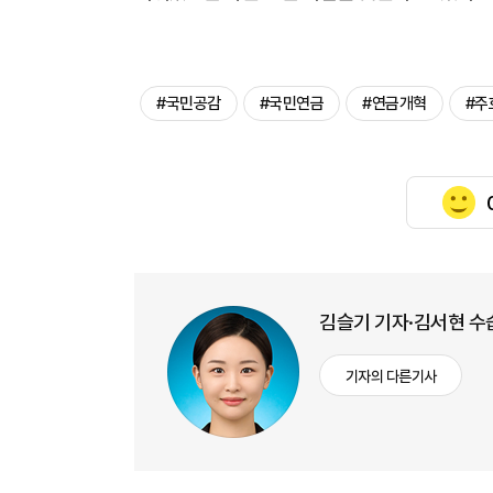
#국민공감
#국민연금
#연금개혁
#주
김슬기 기자·김서현 수
기자의 다른기사