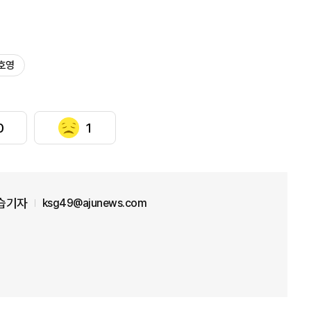
호영
0
1
습기자
ksg49@ajunews.com