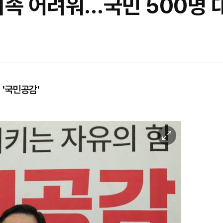
지속 어려워…국민 500명 
 '국민공감'
이
미
지
확
대