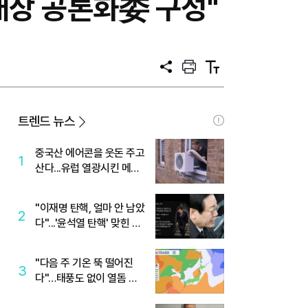
대상 공론화委 구성"
공
프
텍
유
린
스
트
트
크
기
트렌드 뉴스
중국산 에어콘을 웃돈 주고
1
산다...유럽 열광시킨 메이
디
"이재명 탄핵, 얼마 안 남았
2
다"...'윤석열 탄핵' 맞힌 무
당, '성지글' 등장
"다음 주 기온 뚝 떨어진
3
다"…태풍도 없이 열돔 박
살 낸 '이것'