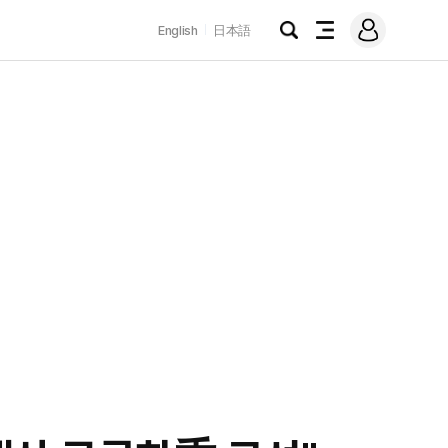
로
English
日本語
그
검
전
인
색
체
메
뉴