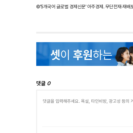
©'5개국어 글로벌 경제신문' 아주경제. 무단전재·재배
댓글
0