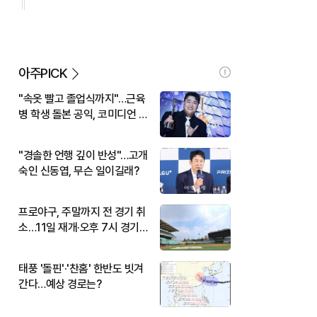
아주PICK
"속옷 빨고 졸업식까지"…근육
병 학생 돌본 공익, 코미디언 김
규원이었다
"경솔한 언행 깊이 반성"…고개
숙인 신동엽, 무슨 일이길래?
프로야구, 주말까지 전 경기 취
소…11일 재개·오후 7시 경기
시작
태풍 '돌핀'·'찬홈' 한반도 빗겨
간다…예상 경로는?