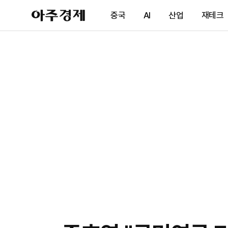
아
중국
AI
산업
재테크
주
경
제