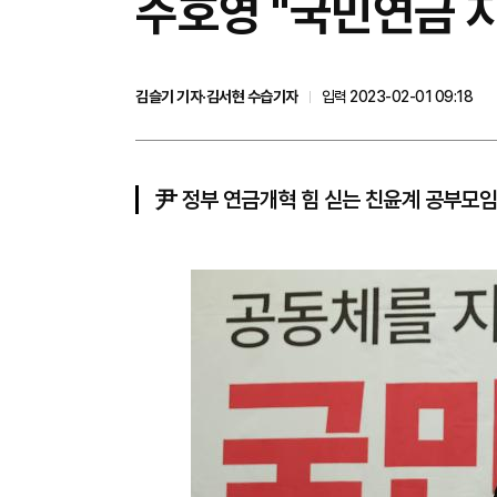
주호영 "국민연금 
김슬기 기자·김서현 수습기자
입력 2023-02-01 09:18
尹 정부 연금개혁 힘 싣는 친윤계 공부모임