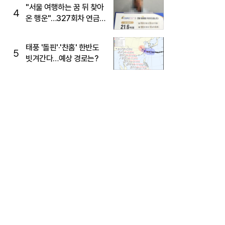
"서울 여행하는 꿈 뒤 찾아
4
온 행운"…327회차 연금
복권720+ 당첨번호조회
주목
태풍 '돌핀'·'찬홈' 한반도
5
빗겨간다…예상 경로는?