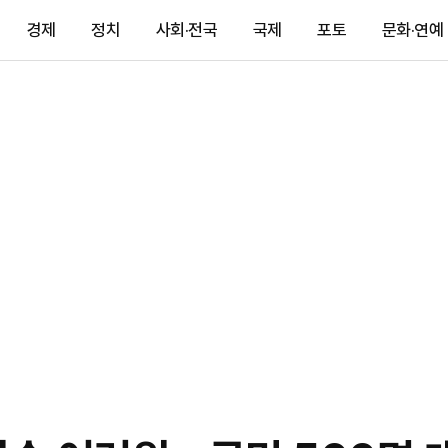
경제
정치
사회·전국
국제
포토
문화·연예