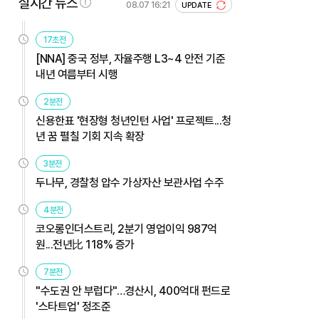
실시간 뉴스
08.07 16:21
UPDATE
17초전
[NNA] 중국 정부, 자율주행 L3~4 안전 기준
내년 여름부터 시행
2분전
신용한표 '현장형 청년인턴 사업' 프로젝트...청
년 꿈 펼칠 기회 지속 확장
3분전
두나무, 경찰청 압수 가상자산 보관사업 수주
4분전
코오롱인더스트리, 2분기 영업이익 987억
원...전년比 118% 증가
7분전
"수도권 안 부럽다"…경산시, 400억대 펀드로
'스타트업' 정조준