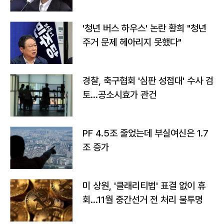
라"
'청년 버스 하우스' 논란 황희 "청년
주거 문제 헤아리지 못했다"
경찰, 축구협회 '심판 성접대' 수사 검
토…공소시효가 관건
PF 4.5조 줄었는데 부실여신은 1.7
조 증가
미 상원, '클래리티법' 표결 없이 휴
회…11월 중간선거 전 처리 불투명