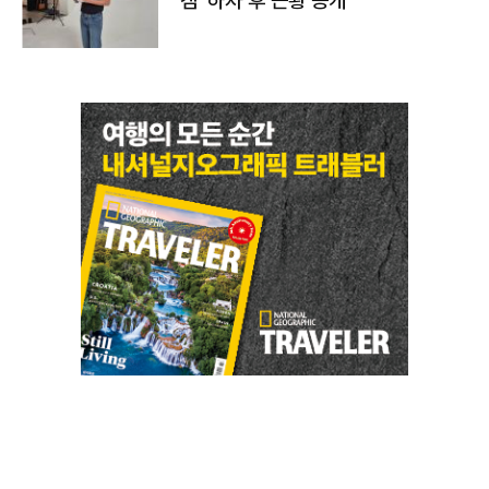
캠' 하차 후 근황 공개