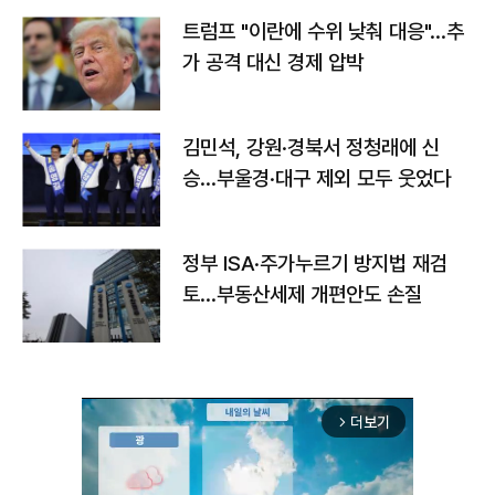
트럼프 "이란에 수위 낮춰 대응"…추
가 공격 대신 경제 압박
김민석, 강원·경북서 정청래에 신
승…부울경·대구 제외 모두 웃었다
정부 ISA·주가누르기 방지법 재검
토…부동산세제 개편안도 손질
더보기
arrow_forward_ios