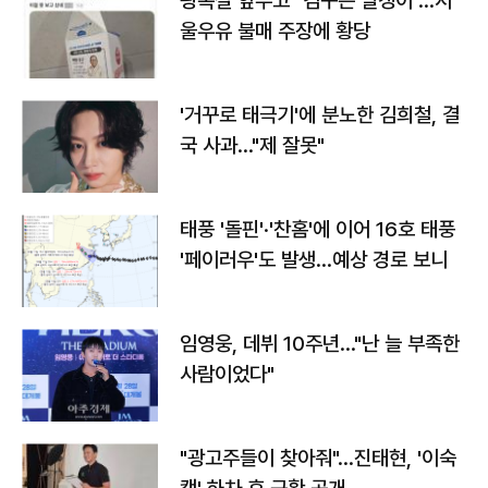
광복절 앞두고 "김구는 빨갱이"…서
울우유 불매 주장에 황당
'거꾸로 태극기'에 분노한 김희철, 결
국 사과…"제 잘못"
태풍 '돌핀'·'찬홈'에 이어 16호 태풍
'페이러우'도 발생…예상 경로 보니
임영웅, 데뷔 10주년…"난 늘 부족한
사람이었다"
"광고주들이 찾아줘"…진태현, '이숙