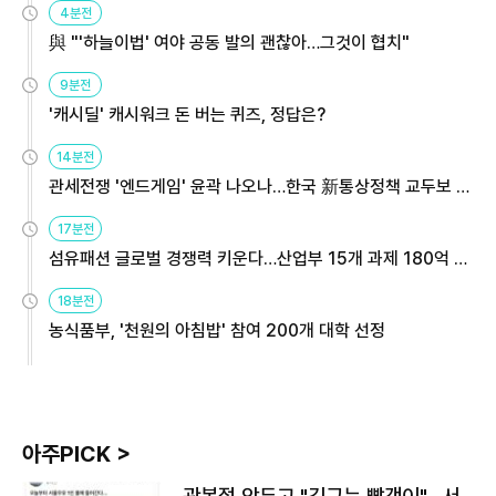
4분전
與 "'하늘이법' 여야 공동 발의 괜찮아…그것이 협치"
9분전
'캐시딜' 캐시워크 돈 버는 퀴즈, 정답은?
14분전
관세전쟁 '엔드게임' 윤곽 나오나…한국 新통상정책 교두보 활
용해야
17분전
섬유패션 글로벌 경쟁력 키운다…산업부 15개 과제 180억 지
원
18분전
농식품부, '천원의 아침밥' 참여 200개 대학 선정
아주PICK >