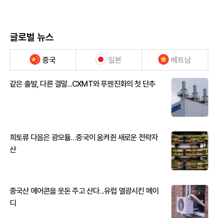
글로벌 뉴스
중국
일본
베트남
같은 출발, 다른 결말...CXMT와 푸젠진화의 첫 단추
희토류 다음은 광모듈…중국이 움켜쥔 새로운 전략자
산
중국산 에어콘을 웃돈 주고 산다...유럽 열광시킨 메이
디