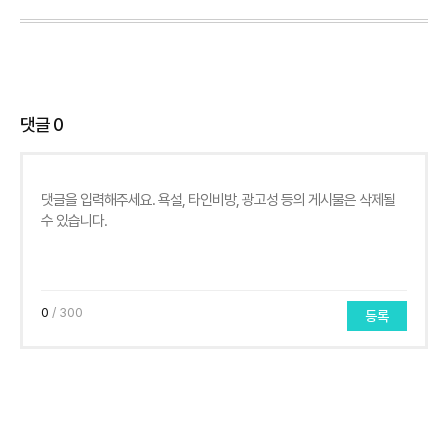
댓글
0
0
/ 300
등록