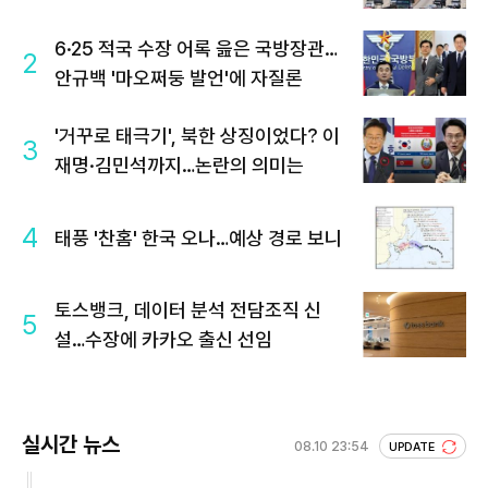
6·25 적국 수장 어록 읊은 국방장관…
2
안규백 '마오쩌둥 발언'에 자질론
'거꾸로 태극기', 북한 상징이었다? 이
3
재명·김민석까지…논란의 의미는
4
태풍 '찬홈' 한국 오나…예상 경로 보니
토스뱅크, 데이터 분석 전담조직 신
5
설…수장에 카카오 출신 선임
실시간 뉴스
08.10 23:54
UPDATE