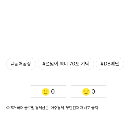
#동해공장
#설맞이 백미 70포 기탁
#DB메탈
0
0
©'5개국어 글로벌 경제신문' 아주경제. 무단전재·재배포 금지