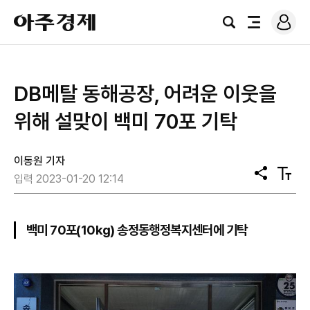
로
아
그
검
전
주
인
색
체
경
메
제
뉴
DB메탈 동해공장, 어려운 이웃을
위해 설맞이 백미 70포 기탁
이동원 기자
공
텍
입력 2023-01-20 12:14
유
스
트
크
기
백미 70포(10kg) 송정동행정복지센터에 기탁