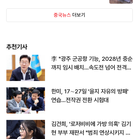
중국뉴스
더보기
추천기사
李 "광주 군공항 기능, 2028년 중순
까지 임시 배치…속도전 넘어 전격
전"
한미, 17∼27일 '을지 자유의 방패'
연습…전작권 전환 시험대
김건희, '로저비비에 가방 의혹' 김기
현 부부 재판서 "범죄 연상시키지 말