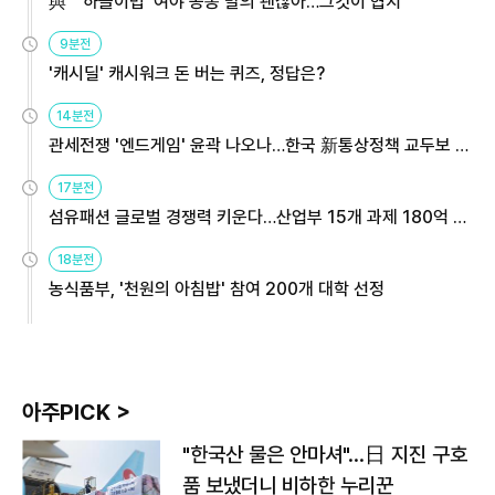
與 "'하늘이법' 여야 공동 발의 괜찮아…그것이 협치"
9분전
'캐시딜' 캐시워크 돈 버는 퀴즈, 정답은?
14분전
관세전쟁 '엔드게임' 윤곽 나오나…한국 新통상정책 교두보 활
용해야
17분전
섬유패션 글로벌 경쟁력 키운다…산업부 15개 과제 180억 지
원
18분전
농식품부, '천원의 아침밥' 참여 200개 대학 선정
아주PICK >
"한국산 물은 안마셔"…日 지진 구호
품 보냈더니 비하한 누리꾼