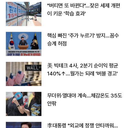
"버티면 또 바뀐다"…잦은 세제 개편
이 키운 '학습 효과'
핵심 빠진 '주가 누르기' 방지…꼼수
승계 허점
美 빅테크 4사, 2분기 순이익 평균
140%↑…월가는 되레 '버블 경고'
무더위·열대야 계속…체감온도 35도
안팎
李대통령 "외교에 정쟁 안타까워…