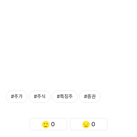
#주가
#주식
#특징주
#증권
0
0