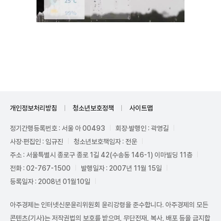
Unmute
개인정보처리방침
청소년보호정책
사이트맵
정기간행등록번호 : 서울 아 00493
회장·발행인 : 곽영길
사장·편집인 : 임규진
청소년보호책임자 : 전운
주소 : 서울특별시 종로구 종로 1길 42(수송동 146-1) 이마빌딩 11층
전화 : 02-767-1500
발행일자 : 2007년 11월 15일
등록일자 : 2008년 01월10일
아주경제는 인터넷신문윤리위원회 윤리강령을 준수합니다. 아주경제의 모든
콘텐츠(기사)는 저작권법의 보호를 받으며, 무단전재, 복사, 배포 등을 금지합