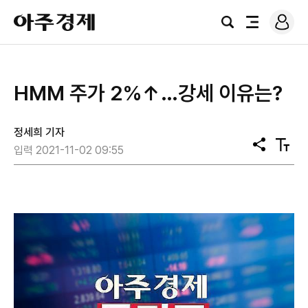
로
아
그
검
전
주
인
색
체
경
메
제
뉴
HMM 주가 2%↑…강세 이유는?
정세희 기자
공
텍
입력 2021-11-02 09:55
유
스
트
크
기