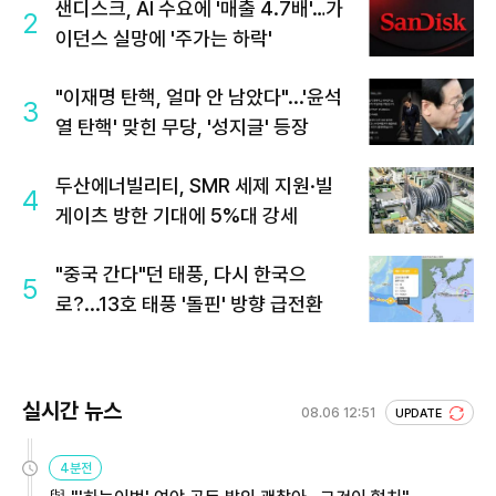
샌디스크, AI 수요에 '매출 4.7배'…가
2
이던스 실망에 '주가는 하락'
"이재명 탄핵, 얼마 안 남았다"...'윤석
3
열 탄핵' 맞힌 무당, '성지글' 등장
두산에너빌리티, SMR 세제 지원·빌
4
게이츠 방한 기대에 5%대 강세
"중국 간다"던 태풍, 다시 한국으
5
로?...13호 태풍 '돌핀' 방향 급전환
실시간 뉴스
08.06 12:51
UPDATE
4분전