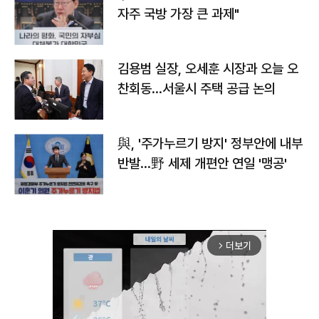
자주 국방 가장 큰 과제"
김용범 실장, 오세훈 시장과 오늘 오
찬회동...서울시 주택 공급 논의
與, '주가누르기 방지' 정부안에 내부
반발…野 세제 개편안 연일 '맹공'
더보기
arrow_forward_ios