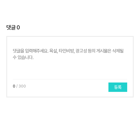
댓글
0
0
/ 300
등록