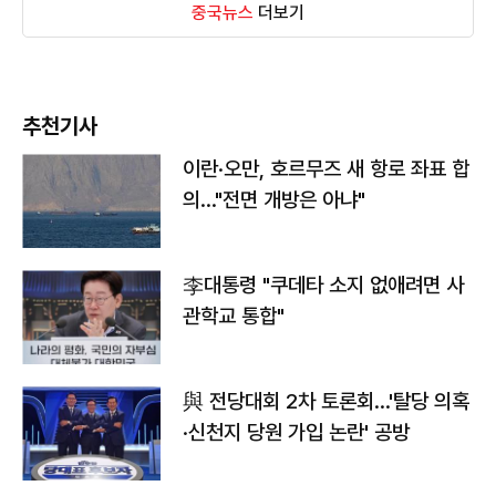
중국뉴스
더보기
추천기사
이란·오만, 호르무즈 새 항로 좌표 합
의…"전면 개방은 아냐"
李대통령 "쿠데타 소지 없애려면 사
관학교 통합"
與 전당대회 2차 토론회…'탈당 의혹
·신천지 당원 가입 논란' 공방