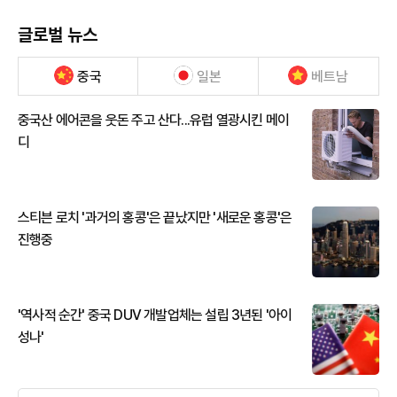
글로벌 뉴스
중국
일본
베트남
중국산 에어콘을 웃돈 주고 산다...유럽 열광시킨 메이
디
스티븐 로치 '과거의 홍콩'은 끝났지만 '새로운 홍콩'은
진행중
'역사적 순간' 중국 DUV 개발업체는 설립 3년된 '아이
성나'