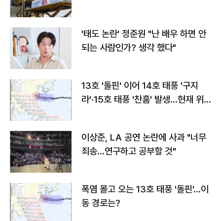
'태도 논란' 정준원 "난 배우 하면 안
되는 사람인가? 생각 했다"
13호 '돌핀' 이어 14호 태풍 '구지
라'·15호 태풍 '찬홈' 발생…현재 위
치와 이동경로는?
이상준, LA 공연 논란에 사과 "너무
죄송…연구하고 공부할 것"
폭염 몰고 오는 13호 태풍 '돌핀'…이
동 경로는?