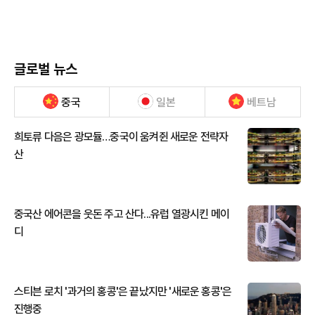
글로벌 뉴스
중국
일본
베트남
희토류 다음은 광모듈…중국이 움켜쥔 새로운 전략자
산
중국산 에어콘을 웃돈 주고 산다...유럽 열광시킨 메이
디
스티븐 로치 '과거의 홍콩'은 끝났지만 '새로운 홍콩'은
진행중