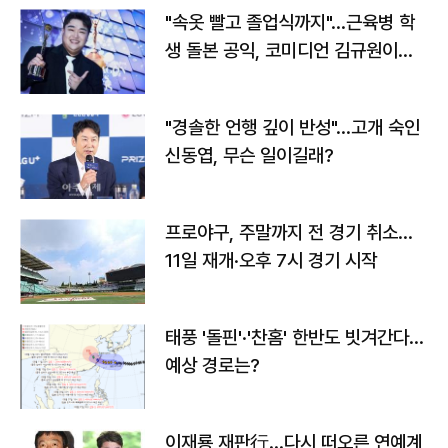
"속옷 빨고 졸업식까지"…근육병 학
생 돌본 공익, 코미디언 김규원이었
다
"경솔한 언행 깊이 반성"…고개 숙인
신동엽, 무슨 일이길래?
프로야구, 주말까지 전 경기 취소…
11일 재개·오후 7시 경기 시작
태풍 '돌핀'·'찬홈' 한반도 빗겨간다…
예상 경로는?
이재룡 재판行…다시 떠오른 연예계