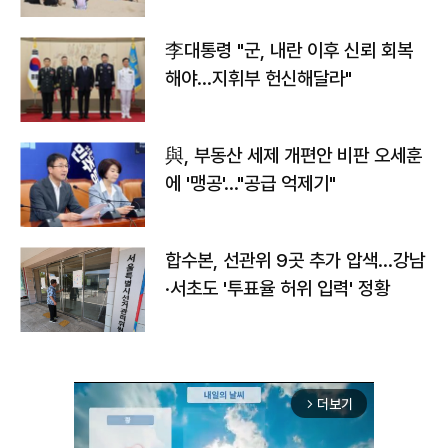
李대통령 "군, 내란 이후 신뢰 회복
해야…지휘부 헌신해달라"
與, 부동산 세제 개편안 비판 오세훈
에 '맹공'…"공급 억제기"
합수본, 선관위 9곳 추가 압색…강남
·서초도 '투표율 허위 입력' 정황
더보기
arrow_forward_ios