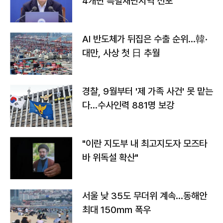
4개면 특별재난지역 선포
AI 반도체가 뒤집은 수출 순위…韓·
대만, 사상 첫 日 추월
경찰, 9월부터 '제 가족 사건' 못 맡는
다…수사인력 881명 보강
"이란 지도부 내 최고지도자 모즈타
바 위독설 확산"
서울 낮 35도 무더위 계속…동해안
최대 150㎜ 폭우