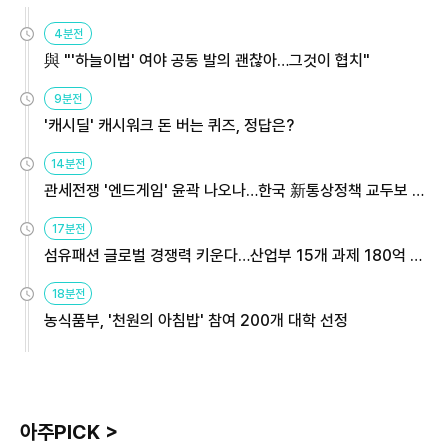
4분전
與 "'하늘이법' 여야 공동 발의 괜찮아…그것이 협치"
9분전
'캐시딜' 캐시워크 돈 버는 퀴즈, 정답은?
14분전
관세전쟁 '엔드게임' 윤곽 나오나…한국 新통상정책 교두보 활
용해야
17분전
섬유패션 글로벌 경쟁력 키운다…산업부 15개 과제 180억 지
원
18분전
농식품부, '천원의 아침밥' 참여 200개 대학 선정
아주PICK >