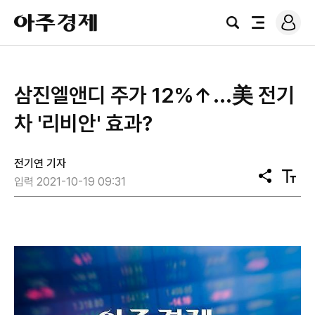
로
아
그
검
전
주
인
색
체
경
메
제
뉴
삼진엘앤디 주가 12%↑...美 전기
차 '리비안' 효과?
전기연 기자
공
텍
입력 2021-10-19 09:31
유
스
트
크
기