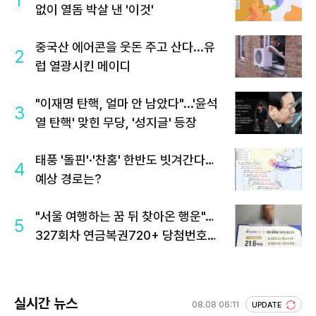
없이 열돔 박살 낸 '이것'
중국산 에어콘을 웃돈 주고 산다...유
2
럽 열광시킨 메이디
"이재명 탄핵, 얼마 안 남았다"...'윤석
3
열 탄핵' 맞힌 무당, '성지글' 등장
태풍 '돌핀'·'찬홈' 한반도 빗겨간다…
4
예상 경로는?
"서울 여행하는 꿈 뒤 찾아온 행운"…
5
327회차 연금복권720+ 당첨번호조
회 주목
실시간 뉴스
08.08 06:11
UPDATE