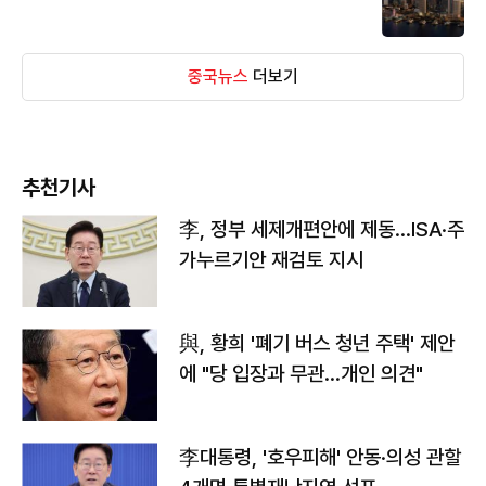
중국뉴스
더보기
추천기사
李, 정부 세제개편안에 제동…ISA·주
가누르기안 재검토 지시
與, 황희 '폐기 버스 청년 주택' 제안
에 "당 입장과 무관…개인 의견"
李대통령, '호우피해' 안동·의성 관할