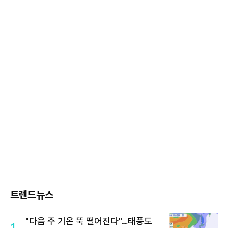
트렌드뉴스
"다음 주 기온 뚝 떨어진다"…태풍도
1