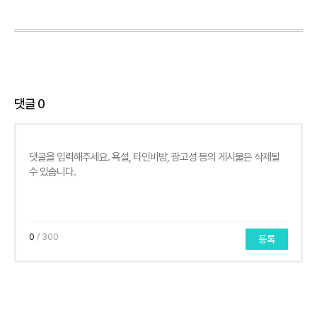
댓글
0
0
/ 300
등록