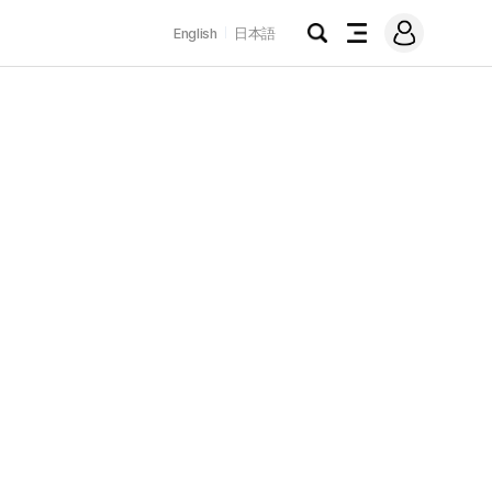
로
English
日本語
그
검
전
인
색
체
메
뉴