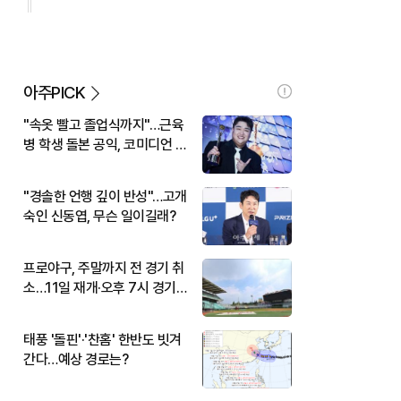
아주PICK
"속옷 빨고 졸업식까지"…근육
병 학생 돌본 공익, 코미디언 김
규원이었다
"경솔한 언행 깊이 반성"…고개
숙인 신동엽, 무슨 일이길래?
프로야구, 주말까지 전 경기 취
소…11일 재개·오후 7시 경기
시작
태풍 '돌핀'·'찬홈' 한반도 빗겨
간다…예상 경로는?