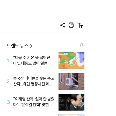
공
프
텍
유
린
스
트
트
크
기
트렌드 뉴스
"다음 주 기온 뚝 떨어진
1
다"…태풍도 없이 열돔 박
살 낸 '이것'
중국산 에어콘을 웃돈 주고
2
산다...유럽 열광시킨 메이
디
"이재명 탄핵, 얼마 안 남았
3
다"...'윤석열 탄핵' 맞힌 무
당, '성지글' 등장