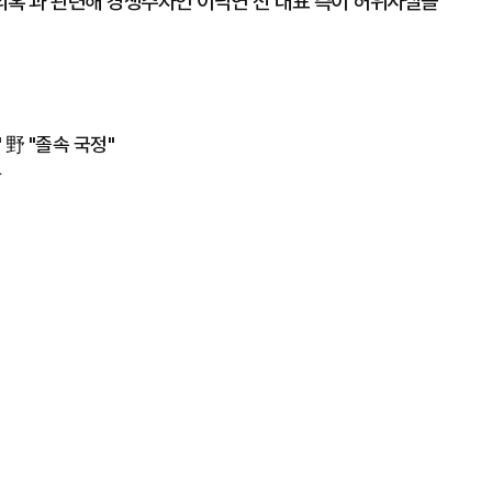
 의혹'과 관련해 경쟁주자인 이낙연 전 대표 측이 허위사실을
 野 "졸속 국정"
락