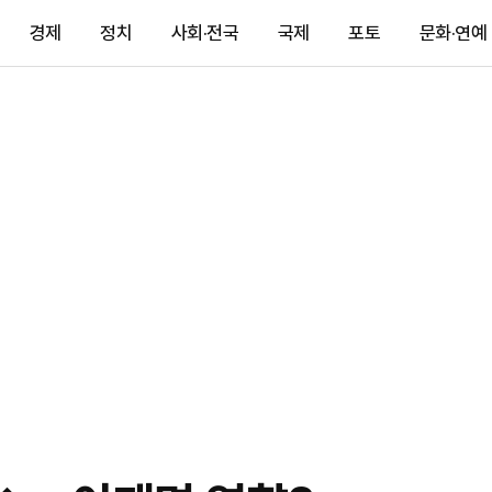
경제
정치
사회·전국
국제
포토
문화·연예