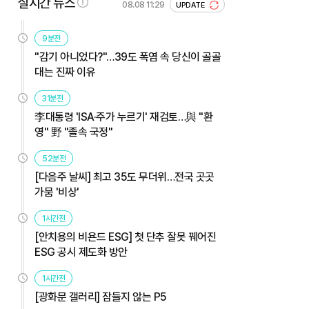
실시간 뉴스
08.08 11:29
UPDATE
9분전
"감기 아니었다?"…39도 폭염 속 당신이 골골
대는 진짜 이유
31분전
李대통령 'ISA·주가 누르기' 재검토…與 "환
영" 野 "졸속 국정"
52분전
[다음주 날씨] 최고 35도 무더위…전국 곳곳
가뭄 '비상'
1시간전
[안치용의 비욘드 ESG] 첫 단추 잘못 꿰어진
ESG 공시 제도화 방안
1시간전
[광화문 갤러리] 잠들지 않는 P5