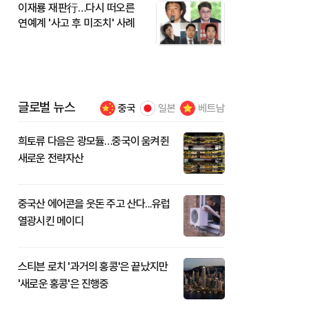
이재룡 재판行…다시 떠오른
연예계 '사고 후 미조치' 사례
글로벌 뉴스
중국
일본
베트남
희토류 다음은 광모듈…중국이 움켜쥔
새로운 전략자산
중국산 에어콘을 웃돈 주고 산다...유럽
열광시킨 메이디
스티븐 로치 '과거의 홍콩'은 끝났지만
'새로운 홍콩'은 진행중