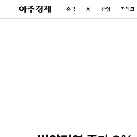
아
중국
AI
산업
재테크
주
경
제