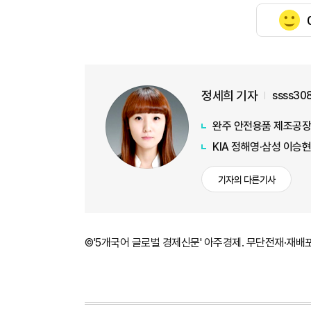
정세희 기자
ssss30
완주 안전용품 제조공장
KIA 정해영·삼성 이승현
기자의 다른기사
©'5개국어 글로벌 경제신문' 아주경제. 무단전재·재배