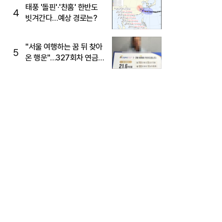
태풍 '돌핀'·'찬홈' 한반도
4
빗겨간다…예상 경로는?
"서울 여행하는 꿈 뒤 찾아
5
온 행운"…327회차 연금
복권720+ 당첨번호조회
주목