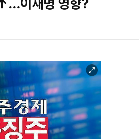
↑…이재명 영향?
이
미
지
확
대