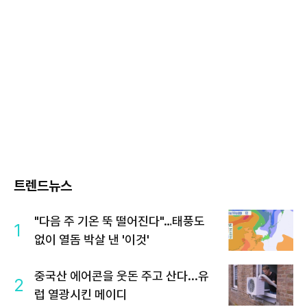
트렌드뉴스
"다음 주 기온 뚝 떨어진다"…태풍도
1
없이 열돔 박살 낸 '이것'
중국산 에어콘을 웃돈 주고 산다...유
2
럽 열광시킨 메이디