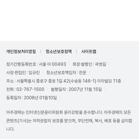
Unmute
개인정보처리방침
청소년보호정책
사이트맵
정기간행등록번호 : 서울 아 00493
회장·발행인 : 곽영길
사장·편집인 : 임규진
청소년보호책임자 : 전운
주소 : 서울특별시 종로구 종로 1길 42(수송동 146-1) 이마빌딩 11층
전화 : 02-767-1500
발행일자 : 2007년 11월 15일
등록일자 : 2008년 01월10일
아주경제는 인터넷신문윤리위원회 윤리강령을 준수합니다. 아주경제의 모든
콘텐츠(기사)는 저작권법의 보호를 받으며, 무단전재, 복사, 배포 등을 금지합
니다.