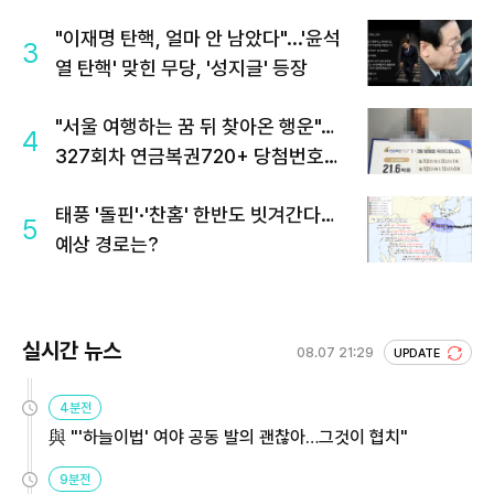
"이재명 탄핵, 얼마 안 남았다"...'윤석
3
열 탄핵' 맞힌 무당, '성지글' 등장
"서울 여행하는 꿈 뒤 찾아온 행운"…
4
327회차 연금복권720+ 당첨번호조
회 주목
태풍 '돌핀'·'찬홈' 한반도 빗겨간다…
5
예상 경로는?
실시간 뉴스
08.07 21:29
UPDATE
4분전
與 "'하늘이법' 여야 공동 발의 괜찮아…그것이 협치"
9분전