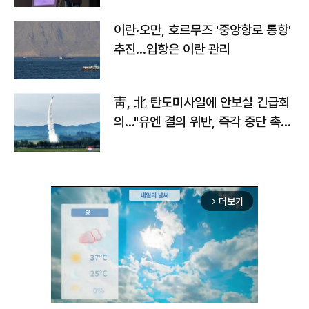
이란·오만, 호르무즈 '중앙항로 통항'
추진…입항은 이란 관리
靑, 北 탄도미사일에 안보실 긴급회
의…"유엔 결의 위반, 즉각 중단 촉
구"
더보기
arrow_forward_ios