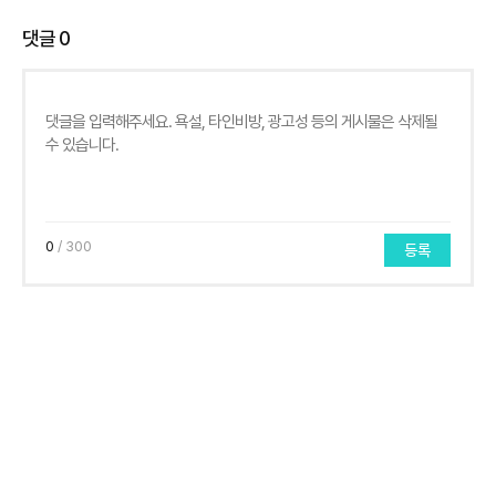
댓글
0
0
/ 300
등록