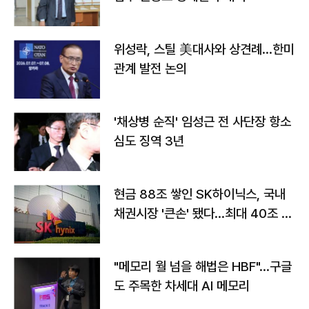
위성락, 스틸 美대사와 상견례…한미
관계 발전 논의
'채상병 순직' 임성근 전 사단장 항소
심도 징역 3년
현금 88조 쌓인 SK하이닉스, 국내
채권시장 '큰손' 됐다…최대 40조 투
자
"메모리 월 넘을 해법은 HBF"…구글
도 주목한 차세대 AI 메모리