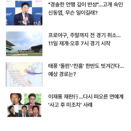
"경솔한 언행 깊이 반성"…고개 숙인
신동엽, 무슨 일이길래?
프로야구, 주말까지 전 경기 취소…
11일 재개·오후 7시 경기 시작
태풍 '돌핀'·'찬홈' 한반도 빗겨간다…
예상 경로는?
이재룡 재판行…다시 떠오른 연예계
'사고 후 미조치' 사례