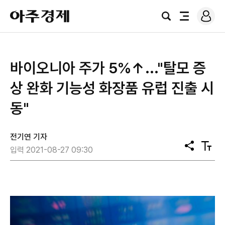
로
아
그
검
전
주
인
색
체
경
메
제
뉴
바이오니아 주가 5%↑..."탈모 증
상 완화 기능성 화장품 유럽 진출 시
동"
전기연 기자
공
텍
입력 2021-08-27 09:30
유
스
트
크
기