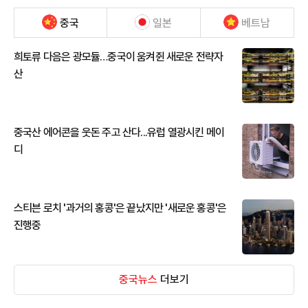
중국
일본
베트남
희토류 다음은 광모듈…중국이 움켜쥔 새로운 전략자
산
중국산 에어콘을 웃돈 주고 산다...유럽 열광시킨 메이
디
스티븐 로치 '과거의 홍콩'은 끝났지만 '새로운 홍콩'은
진행중
중국뉴스
더보기