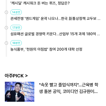
'캐시딜' 캐시워크 돈 버는 퀴즈, 정답은?
14분전
관세전쟁 '엔드게임' 윤곽 나오나…한국 新통상정책 교두보 활
용해야
17분전
섬유패션 글로벌 경쟁력 키운다…산업부 15개 과제 180억 지
원
18분전
농식품부, '천원의 아침밥' 참여 200개 대학 선정
아주PICK >
"속옷 빨고 졸업식까지"…근육병 학
생 돌본 공익, 코미디언 김규원이었
다