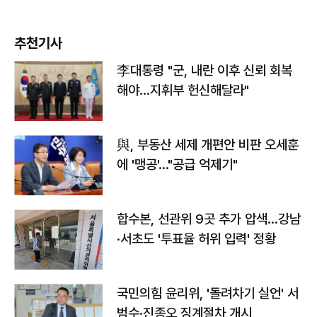
추천기사
李대통령 "군, 내란 이후 신뢰 회복
해야…지휘부 헌신해달라"
與, 부동산 세제 개편안 비판 오세훈
에 '맹공'…"공급 억제기"
합수본, 선관위 9곳 추가 압색…강남
·서초도 '투표율 허위 입력' 정황
국민의힘 윤리위, '돌려차기 실언' 서
범수·진종오 징계절차 개시