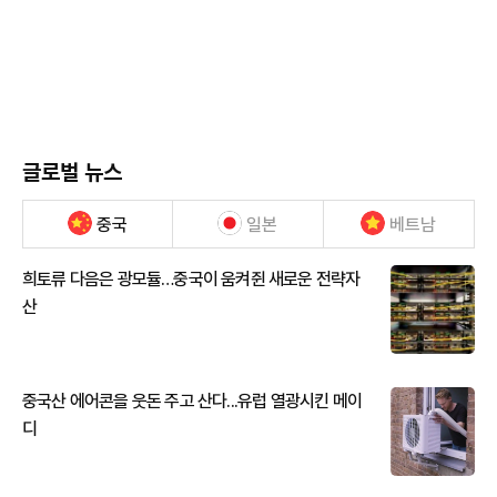
글로벌 뉴스
중국
일본
베트남
희토류 다음은 광모듈…중국이 움켜쥔 새로운 전략자
산
중국산 에어콘을 웃돈 주고 산다...유럽 열광시킨 메이
디