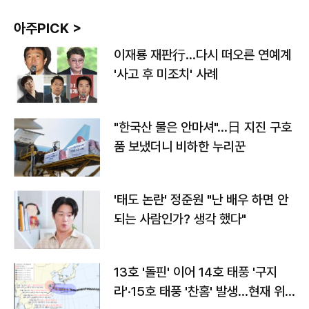
아주PICK >
이재룡 재판行…다시 떠오른 연예계
'사고 후 미조치' 사례
"한국산 물은 안마셔"…日 지진 구호
품 보냈더니 비하한 누리꾼
'태도 논란' 정준원 "난 배우 하면 안
되는 사람인가? 생각 했다"
13호 '돌핀' 이어 14호 태풍 '구지
라'·15호 태풍 '찬홈' 발생…현재 위