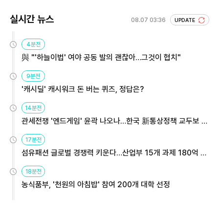
실시간 뉴스
08.07 03:36
UPDATE
4분전
與 "'하늘이법' 여야 공동 발의 괜찮아…그것이 협치"
9분전
'캐시딜' 캐시워크 돈 버는 퀴즈, 정답은?
14분전
관세전쟁 '엔드게임' 윤곽 나오나…한국 新통상정책 교두보 활
용해야
17분전
섬유패션 글로벌 경쟁력 키운다…산업부 15개 과제 180억 지
원
18분전
농식품부, '천원의 아침밥' 참여 200개 대학 선정