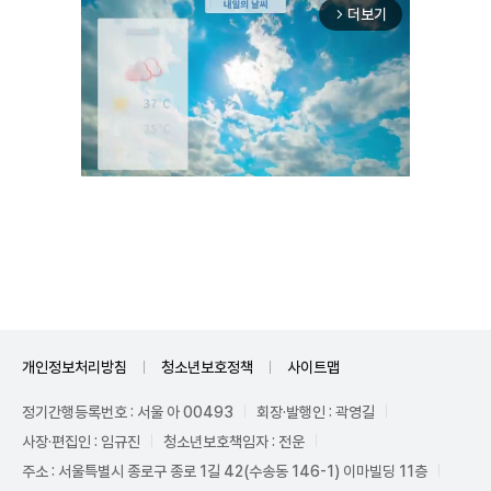
더보기
arrow_forward_ios
Mute
개인정보처리방침
청소년보호정책
사이트맵
정기간행등록번호 : 서울 아 00493
회장·발행인 : 곽영길
사장·편집인 : 임규진
청소년보호책임자 : 전운
주소 : 서울특별시 종로구 종로 1길 42(수송동 146-1) 이마빌딩 11층