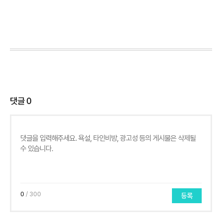
댓글
0
0
/ 300
등록