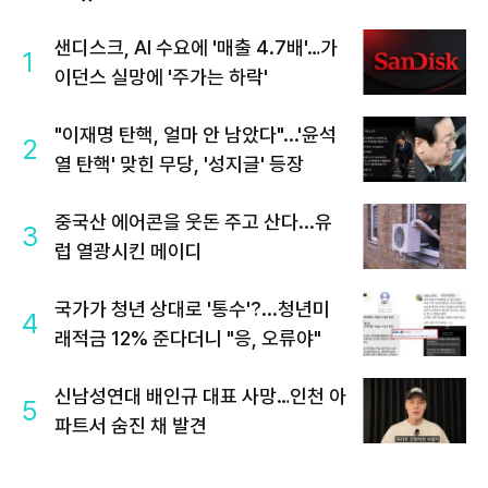
샌디스크, AI 수요에 '매출 4.7배'…가
1
이던스 실망에 '주가는 하락'
"이재명 탄핵, 얼마 안 남았다"...'윤석
2
열 탄핵' 맞힌 무당, '성지글' 등장
중국산 에어콘을 웃돈 주고 산다...유
3
럽 열광시킨 메이디
국가가 청년 상대로 '통수'?...청년미
4
래적금 12% 준다더니 "응, 오류야"
신남성연대 배인규 대표 사망…인천 아
5
파트서 숨진 채 발견