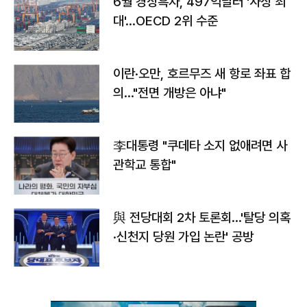
6월 경상흑자, 497억달러 '사상 최
대'…OECD 2위 수준
이란·오만, 호르무즈 새 항로 좌표 합
의…"전면 개방은 아냐"
李대통령 "쿠데타 소지 없애려면 사
관학교 통합"
與 전당대회 2차 토론회…'탈당 의혹
·신천지 당원 가입 논란' 공방