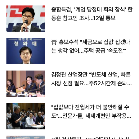
종합특검, '계엄 당정대 회의 참석' 한
동훈 참고인 조사...12일 통보
靑 홍보수석 "세금으로 집값 잡겠다
는 생각 없어…주택 공급 '속도전'"
김정관 산업장관 "반도체 산업, 빠른
시장 선점 필요…주52시간제 손봐
야"
"집값보다 전월세가 더 불안해질 수
도"…전문가들, 세제개편안 부작용
우려