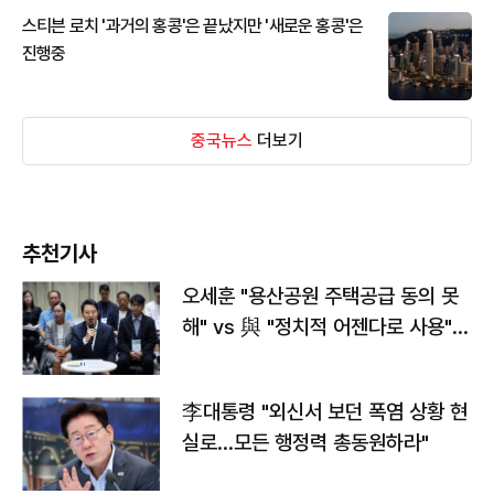
스티븐 로치 '과거의 홍콩'은 끝났지만 '새로운 홍콩'은
진행중
중국뉴스
더보기
추천기사
오세훈 "용산공원 주택공급 동의 못
해" vs 與 "정치적 어젠다로 사용"
맞불
李대통령 "외신서 보던 폭염 상황 현
실로…모든 행정력 총동원하라"