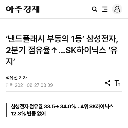
로
아
그
검
전
주
인
색
체
경
메
제
뉴
‘낸드플래시 부동의 1등’ 삼성전자,
2분기 점유율↑…SK하이닉스 ‘유
지’
석유선 기자
공
텍
입력 2021-08-27 08:39
유
스
트
크
기
삼성전자 점유율 33.5→34.0％…4위 SK하이닉스
12.3％ 변동 없어