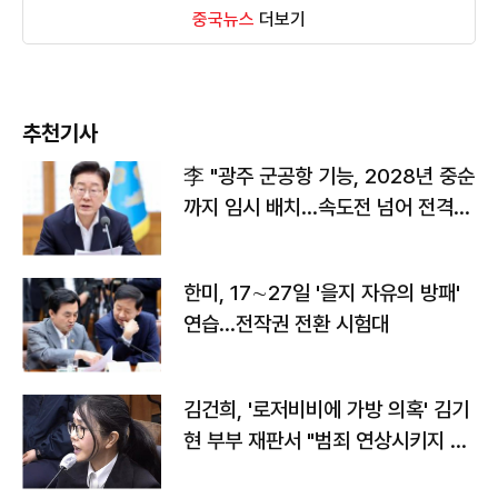
중국뉴스
더보기
추천기사
李 "광주 군공항 기능, 2028년 중순
까지 임시 배치…속도전 넘어 전격
전"
한미, 17∼27일 '을지 자유의 방패'
연습…전작권 전환 시험대
김건희, '로저비비에 가방 의혹' 김기
현 부부 재판서 "범죄 연상시키지 말
라"