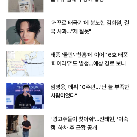
'거꾸로 태극기'에 분노한 김희철, 결
국 사과…"제 잘못"
태풍 '돌핀'·'찬홈'에 이어 16호 태풍
'페이러우'도 발생…예상 경로 보니
임영웅, 데뷔 10주년…"난 늘 부족한
사람이었다"
"광고주들이 찾아줘"…진태현, '이숙
캠' 하차 후 근황 공개