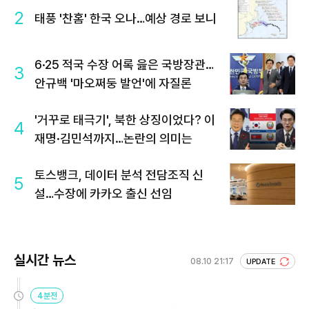
2
태풍 '찬홈' 한국 오나…예상 경로 보니
6·25 적국 수장 어록 읊은 국방장관…
3
안규백 '마오쩌둥 발언'에 자질론
'거꾸로 태극기', 북한 상징이었다? 이
4
재명·김민석까지…논란의 의미는
토스뱅크, 데이터 분석 전담조직 신
5
설…수장에 카카오 출신 선임
실시간 뉴스
08.10 21:17
UPDATE
4분전