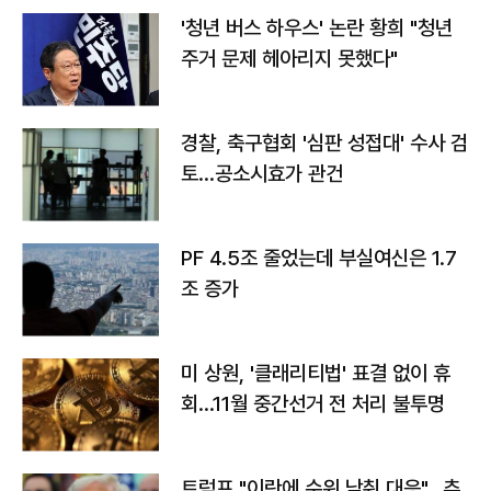
'청년 버스 하우스' 논란 황희 "청년
주거 문제 헤아리지 못했다"
경찰, 축구협회 '심판 성접대' 수사 검
토…공소시효가 관건
PF 4.5조 줄었는데 부실여신은 1.7
조 증가
미 상원, '클래리티법' 표결 없이 휴
회…11월 중간선거 전 처리 불투명
트럼프 "이란에 수위 낮춰 대응"…추