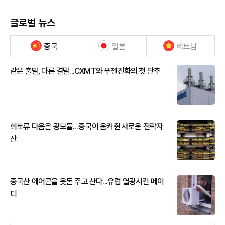
글로벌 뉴스
중국
일본
베트남
같은 출발, 다른 결말...CXMT와 푸젠진화의 첫 단추
희토류 다음은 광모듈…중국이 움켜쥔 새로운 전략자
산
중국산 에어콘을 웃돈 주고 산다...유럽 열광시킨 메이
디