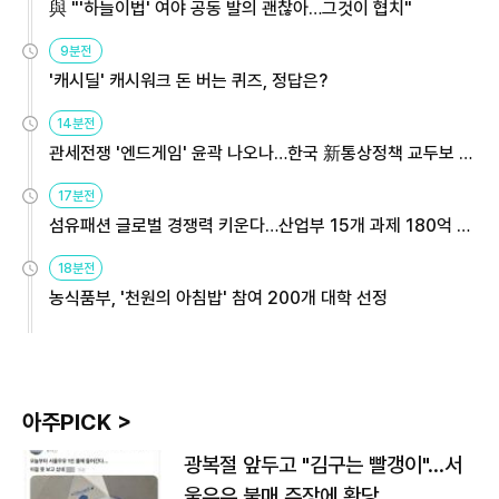
與 "'하늘이법' 여야 공동 발의 괜찮아…그것이 협치"
9분전
'캐시딜' 캐시워크 돈 버는 퀴즈, 정답은?
14분전
관세전쟁 '엔드게임' 윤곽 나오나…한국 新통상정책 교두보 활
용해야
17분전
섬유패션 글로벌 경쟁력 키운다…산업부 15개 과제 180억 지
원
18분전
농식품부, '천원의 아침밥' 참여 200개 대학 선정
아주PICK >
광복절 앞두고 "김구는 빨갱이"…서
울우유 불매 주장에 황당