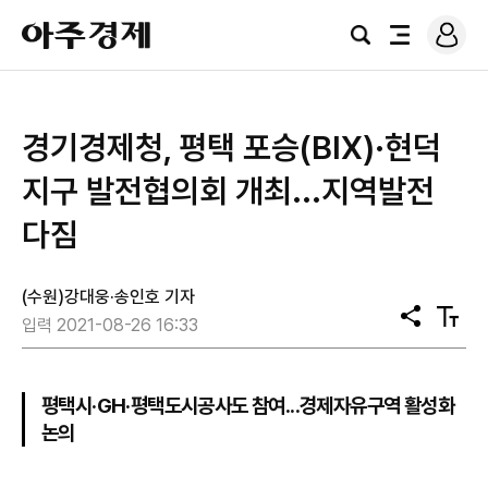
로
아
그
검
전
주
인
색
체
경
메
제
뉴
경기경제청, 평택 포승(BIX)·현덕
지구 발전협의회 개최...지역발전
다짐
(수원)강대웅·송인호 기자
공
텍
입력 2021-08-26 16:33
유
스
트
크
기
평택시·GH·평택도시공사도 참여...경제자유구역 활성화
논의