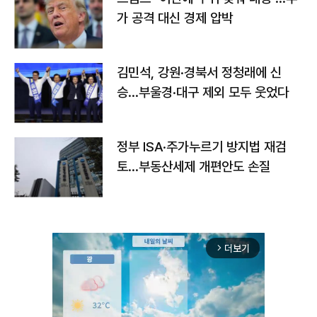
가 공격 대신 경제 압박
김민석, 강원·경북서 정청래에 신
승…부울경·대구 제외 모두 웃었다
정부 ISA·주가누르기 방지법 재검
토…부동산세제 개편안도 손질
더보기
arrow_forward_ios