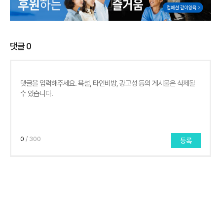
댓글
0
0
/ 300
등록