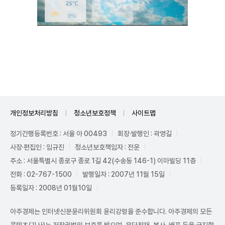
Unmute
개인정보처리방침
청소년보호정책
사이트맵
정기간행등록번호 : 서울 아 00493
회장·발행인 : 곽영길
사장·편집인 : 임규진
청소년보호책임자 : 전운
주소 : 서울특별시 종로구 종로 1길 42(수송동 146-1) 이마빌딩 11층
전화 : 02-767-1500
발행일자 : 2007년 11월 15일
등록일자 : 2008년 01월10일
아주경제는 인터넷신문윤리위원회 윤리강령을 준수합니다. 아주경제의 모든
콘텐츠(기사)는 저작권법의 보호를 받으며, 무단전재, 복사, 배포 등을 금지합