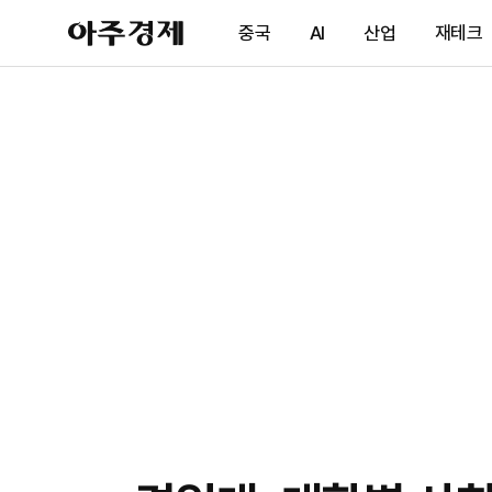
아
중국
AI
산업
재테크
주
경
제