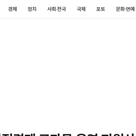
경제
정치
사회·전국
국제
포토
문화·연예