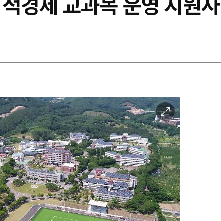
회적경제 교과목 운영 지원사
이
미
지
확
대