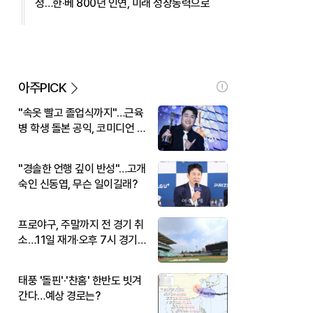
정…한·베 800년 인연, 미래 성장동력으로
아주PICK
"속옷 빨고 졸업식까지"…근육
병 학생 돌본 공익, 코미디언 김
규원이었다
"경솔한 언행 깊이 반성"…고개
숙인 신동엽, 무슨 일이길래?
프로야구, 주말까지 전 경기 취
소…11일 재개·오후 7시 경기
시작
태풍 '돌핀'·'찬홈' 한반도 빗겨
간다…예상 경로는?