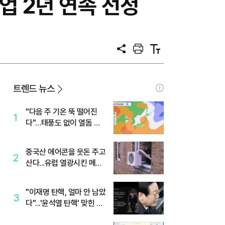
업 2년 연속 선정
공
프
텍
유
린
스
트
트
크
기
트렌드 뉴스
"다음 주 기온 뚝 떨어진
1
다"…태풍도 없이 열돔 박
살 낸 '이것'
중국산 에어콘을 웃돈 주고
2
산다...유럽 열광시킨 메이
디
"이재명 탄핵, 얼마 안 남았
3
다"...'윤석열 탄핵' 맞힌 무
당, '성지글' 등장