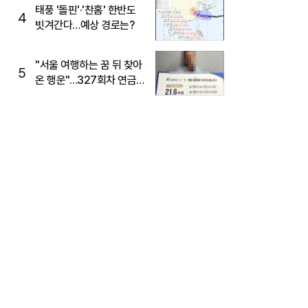
태풍 '돌핀'·'찬홈' 한반도
4
빗겨간다…예상 경로는?
"서울 여행하는 꿈 뒤 찾아
5
온 행운"…327회차 연금
복권720+ 당첨번호조회
주목