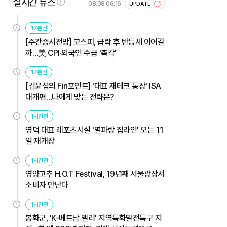
실시간 뉴스
08.08 06:16
UPDATE
17분전
[주간증시전망] 코스피, 급락 후 반등세 이어갈
까…美 CPI·외국인 수급 '촉각'
17분전
[김윤섭의 Fin포인트] '대표 재테크 통장' ISA
대개편…나에게 맞는 전략은?
1시간전
영덕 대표 레포츠시설 '별파랑 집라인' 오는 11
일 재개장
1시간전
영양고추 H.O.T Festival, 19년째 서울광장서
소비자 만난다
1시간전
봉화군, 'K-베트남 밸리' 지역특화발전특구 지