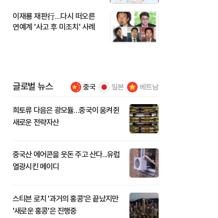
이재룡 재판行…다시 떠오른
연예계 '사고 후 미조치' 사례
글로벌 뉴스
중국
일본
베트남
희토류 다음은 광모듈…중국이 움켜쥔
새로운 전략자산
중국산 에어콘을 웃돈 주고 산다...유럽
열광시킨 메이디
스티븐 로치 '과거의 홍콩'은 끝났지만
'새로운 홍콩'은 진행중