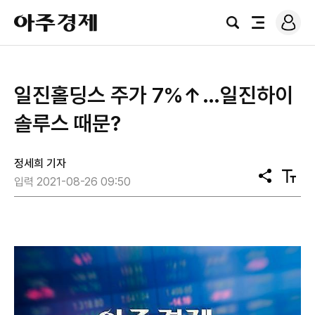
로
아
그
검
전
주
인
색
체
경
메
제
뉴
일진홀딩스 주가 7%↑…일진하이
솔루스 때문?
정세희 기자
공
텍
입력 2021-08-26 09:50
유
스
트
크
기