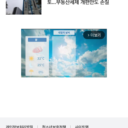
토…부동산세제 개편안도 손질
더보기
arrow_forward_ios
Unmute
개인정보처리방침
청소년보호정책
사이트맵