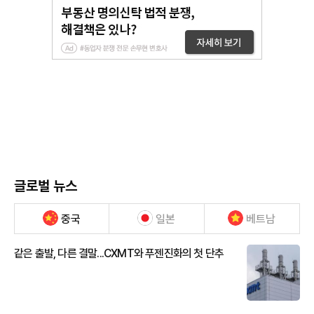
글로벌 뉴스
중국
일본
베트남
같은 출발, 다른 결말...CXMT와 푸젠진화의 첫 단추