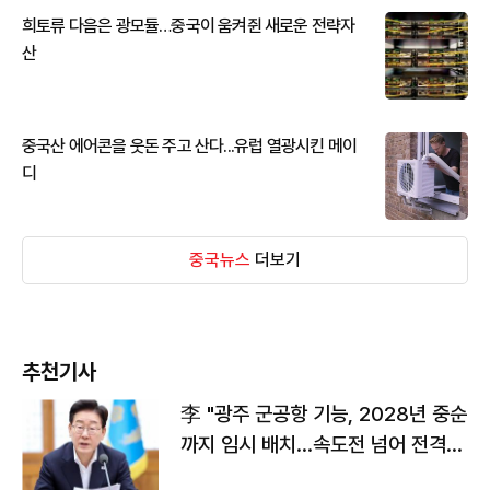
희토류 다음은 광모듈…중국이 움켜쥔 새로운 전략자
산
중국산 에어콘을 웃돈 주고 산다...유럽 열광시킨 메이
디
중국뉴스
더보기
추천기사
李 "광주 군공항 기능, 2028년 중순
까지 임시 배치…속도전 넘어 전격
전"