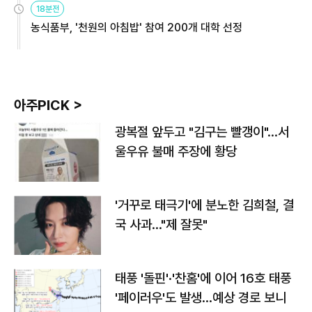
18분전
농식품부, '천원의 아침밥' 참여 200개 대학 선정
아주PICK >
광복절 앞두고 "김구는 빨갱이"…서
울우유 불매 주장에 황당
'거꾸로 태극기'에 분노한 김희철, 결
국 사과…"제 잘못"
태풍 '돌핀'·'찬홈'에 이어 16호 태풍
'페이러우'도 발생…예상 경로 보니