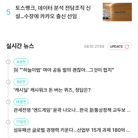
토스뱅크, 데이터 분석 전담조직 신
5
설…수장에 카카오 출신 선임
실시간 뉴스
08.10 21:59
UPDATE
4분전
與 "'하늘이법' 여야 공동 발의 괜찮아…그것이 협치"
9분전
'캐시딜' 캐시워크 돈 버는 퀴즈, 정답은?
14분전
관세전쟁 '엔드게임' 윤곽 나오나…한국 新통상정책 교두보 활
용해야
17분전
섬유패션 글로벌 경쟁력 키운다…산업부 15개 과제 180억 지
원