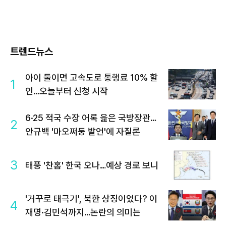
트렌드뉴스
아이 둘이면 고속도로 통행료 10% 할
1
인…오늘부터 신청 시작
6·25 적국 수장 어록 읊은 국방장관…
2
안규백 '마오쩌둥 발언'에 자질론
3
태풍 '찬홈' 한국 오나…예상 경로 보니
'거꾸로 태극기', 북한 상징이었다? 이
4
재명·김민석까지…논란의 의미는