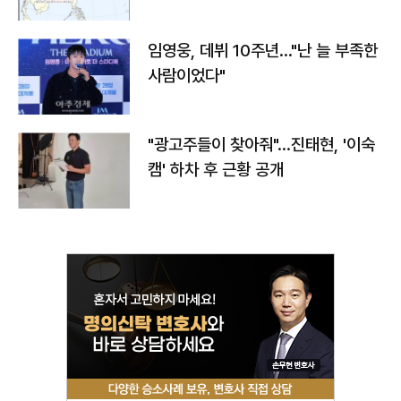
임영웅, 데뷔 10주년…"난 늘 부족한
사람이었다"
"광고주들이 찾아줘"…진태현, '이숙
캠' 하차 후 근황 공개