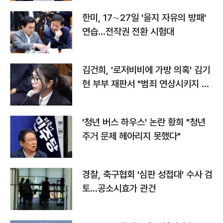
한미, 17∼27일 '을지 자유의 방패'
연습…전작권 전환 시험대
김건희, '로저비비에 가방 의혹' 김기
현 부부 재판서 "범죄 연상시키지 말
라"
'청년 버스 하우스' 논란 황희 "청년
주거 문제 헤아리지 못했다"
경찰, 축구협회 '심판 성접대' 수사 검
토…공소시효가 관건