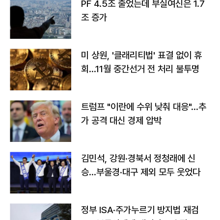
PF 4.5조 줄었는데 부실여신은 1.7
조 증가
미 상원, '클래리티법' 표결 없이 휴
회…11월 중간선거 전 처리 불투명
트럼프 "이란에 수위 낮춰 대응"…추
가 공격 대신 경제 압박
김민석, 강원·경북서 정청래에 신
승…부울경·대구 제외 모두 웃었다
정부 ISA·주가누르기 방지법 재검