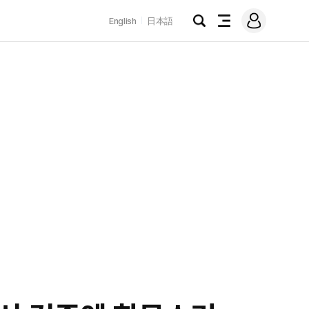
로
English
日本語
그
검
전
인
색
체
메
뉴