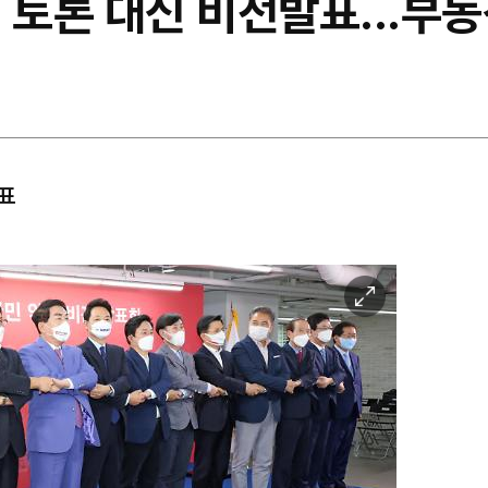
 토론 대신 비전발표...부
발표
이
미
지
확
대