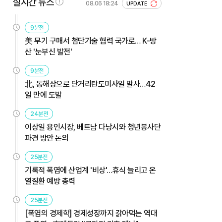
실시간 뉴스
08.06 18:24
UPDATE
9분전
美 무기 구매서 첨단기술 협력 국가로… K-방
산 '눈부신 발전'
9분전
北, 동해상으로 단거리탄도미사일 발사…42
일 만에 도발
24분전
이상일 용인시장, 베트남 다낭시와 청년봉사단
파견 방안 논의
25분전
기록적 폭염에 산업계 '비상'…휴식 늘리고 온
열질환 예방 총력
25분전
[폭염의 경제학] 경제성장까지 갉아먹는 역대