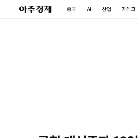
아
중국
AI
산업
재테크
주
경
제