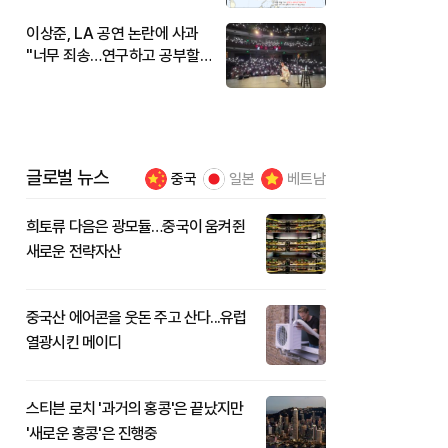
이상준, LA 공연 논란에 사과
"너무 죄송…연구하고 공부할
것"
글로벌 뉴스
중국
일본
베트남
희토류 다음은 광모듈…중국이 움켜쥔
새로운 전략자산
중국산 에어콘을 웃돈 주고 산다...유럽
열광시킨 메이디
스티븐 로치 '과거의 홍콩'은 끝났지만
'새로운 홍콩'은 진행중