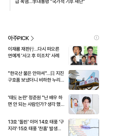
급 폭염…李대통령 "국가적 기후 재난"
아주PICK
이재룡 재판行…다시 떠오른
연예계 '사고 후 미조치' 사례
"한국산 물은 안마셔"…日 지진
구호품 보냈더니 비하한 누리
꾼
'태도 논란' 정준원 "난 배우 하
면 안 되는 사람인가? 생각 했
다"
13호 '돌핀' 이어 14호 태풍 '구
지라'·15호 태풍 '찬홈' 발생…
현재 위치와 이동경로는?