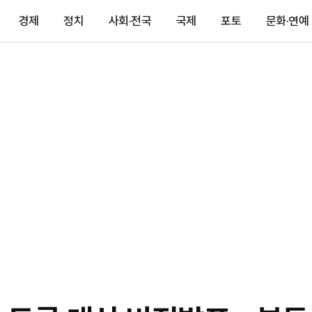
경제
정치
사회·전국
국제
포토
문화·연예