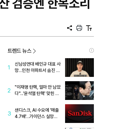
동산 검증엔 한목소리
공
프
텍
유
린
스
트
트
크
기
트렌드 뉴스
신남성연대 배인규 대표 사
1
망…인천 아파트서 숨진 채
발견
"이재명 탄핵, 얼마 안 남았
2
다"...'윤석열 탄핵' 맞힌 무
당, '성지글' 등장
샌디스크, AI 수요에 '매출
3
4.7배'…가이던스 실망에
'주가는 하락'