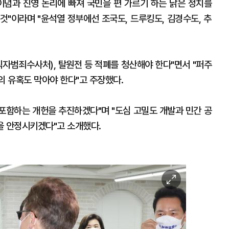
이념과 진영 논리에 빠져 국민을 편 가르기 하는 낡은 정치를
것"이라며 "윤석열 정부에선 조국도, 드루킹도, 김경수도, 추
직자범죄수사처), 탈원전 등 적폐를 청산해야 한다"면서 "퍼주
 유혹도 막아야 한다"고 주장했다.
 포함하는 개헌을 추진하겠다"며 "도심 고밀도 개발과 민간 공
값을 안정시키겠다"고 소개했다.
이
미
지
확