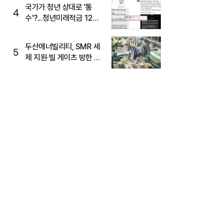
국가가 청년 상대로 '통
4
수'?...청년미래적금 12%
준다더니 "응, 오류야"
두산에너빌리티, SMR 세
5
제 지원·빌 게이츠 방한 기
대에 5%대 강세