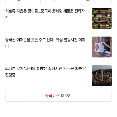
희토류 다음은 광모듈…중국이 움켜쥔 새로운 전략자
산
중국산 에어콘을 웃돈 주고 산다...유럽 열광시킨 메이
디
스티븐 로치 '과거의 홍콩'은 끝났지만 '새로운 홍콩'은
진행중
중국뉴스
더보기