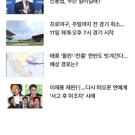
신동엽, 무슨 일이길래?
프로야구, 주말까지 전 경기 취소…
11일 재개·오후 7시 경기 시작
태풍 '돌핀'·'찬홈' 한반도 빗겨간다…
예상 경로는?
이재룡 재판行…다시 떠오른 연예계
'사고 후 미조치' 사례