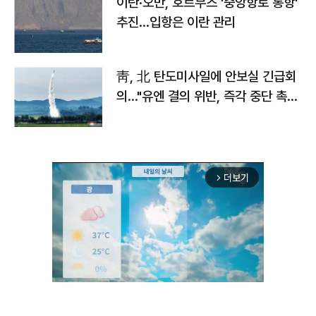
이란·오만, 호르무즈 '중앙항로 통항'
추진…입항은 이란 관리
靑, 北 탄도미사일에 안보실 긴급회
의…"유엔 결의 위반, 즉각 중단 촉
구"
더보기
arrow_forward_ios