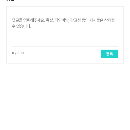
0
/ 300
등록