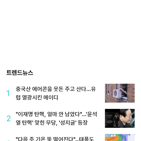
트렌드뉴스
중국산 에어콘을 웃돈 주고 산다...유
1
럽 열광시킨 메이디
"이재명 탄핵, 얼마 안 남았다"...'윤석
2
열 탄핵' 맞힌 무당, '성지글' 등장
"다음 주 기온 뚝 떨어진다"…태풍도