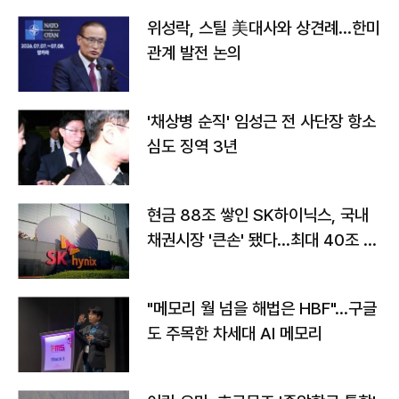
위성락, 스틸 美대사와 상견례…한미
관계 발전 논의
'채상병 순직' 임성근 전 사단장 항소
심도 징역 3년
현금 88조 쌓인 SK하이닉스, 국내
채권시장 '큰손' 됐다…최대 40조 투
자
"메모리 월 넘을 해법은 HBF"…구글
도 주목한 차세대 AI 메모리