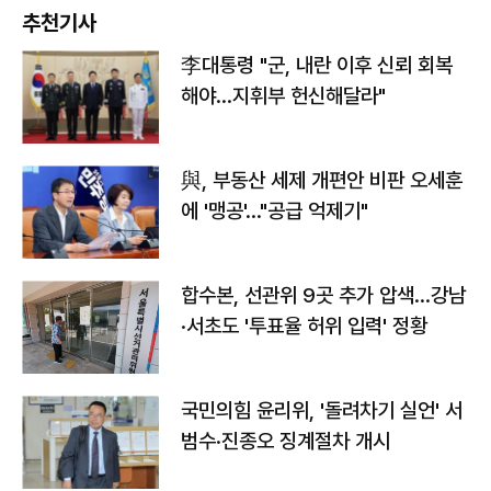
추천기사
李대통령 "군, 내란 이후 신뢰 회복
해야…지휘부 헌신해달라"
與, 부동산 세제 개편안 비판 오세훈
에 '맹공'…"공급 억제기"
합수본, 선관위 9곳 추가 압색…강남
·서초도 '투표율 허위 입력' 정황
국민의힘 윤리위, '돌려차기 실언' 서
범수·진종오 징계절차 개시