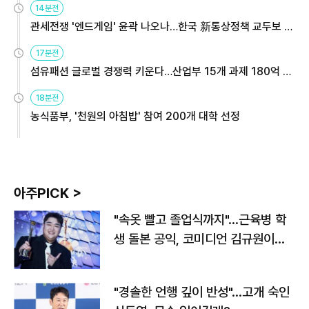
14분전
관세전쟁 '엔드게임' 윤곽 나오나…한국 新통상정책 교두보 활
용해야
17분전
섬유패션 글로벌 경쟁력 키운다…산업부 15개 과제 180억 지
원
18분전
농식품부, '천원의 아침밥' 참여 200개 대학 선정
아주PICK >
"속옷 빨고 졸업식까지"…근육병 학
생 돌본 공익, 코미디언 김규원이었
다
"경솔한 언행 깊이 반성"…고개 숙인