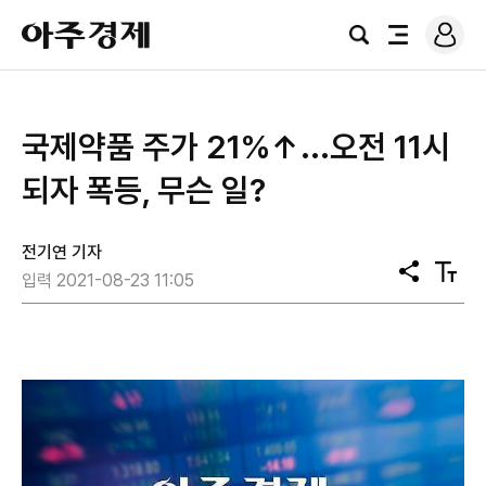
로
아
그
검
전
주
인
색
체
경
메
제
뉴
국제약품 주가 21%↑...오전 11시
되자 폭등, 무슨 일?
전기연 기자
공
텍
입력 2021-08-23 11:05
유
스
트
크
기