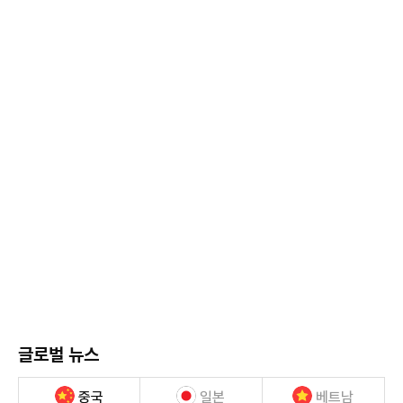
글로벌 뉴스
중국
일본
베트남