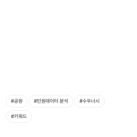
#공원
#민원데이터 분석
#수우너시
#키워드