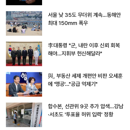
서울 낮 35도 무더위 계속…동해안
최대 150㎜ 폭우
李대통령 "군, 내란 이후 신뢰 회복
해야…지휘부 헌신해달라"
與, 부동산 세제 개편안 비판 오세훈
에 '맹공'…"공급 억제기"
합수본, 선관위 9곳 추가 압색…강남
·서초도 '투표율 허위 입력' 정황