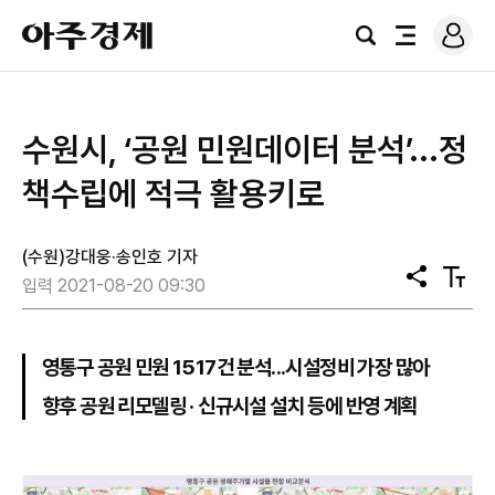
로
아
그
검
전
주
인
색
체
경
메
제
뉴
수원시, ‘공원 민원데이터 분석’...정
책수립에 적극 활용키로
(수원)강대웅·송인호 기자
공
텍
입력 2021-08-20 09:30
유
스
트
크
기
영통구 공원 민원 1517건 분석...시설정비 가장 많아
향후 공원 리모델링 · 신규시설 설치 등에 반영 계획