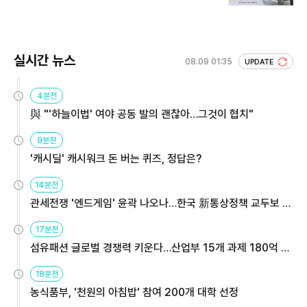
실시간 뉴스
08.09 01:35
UPDATE
4분전
與 "'하늘이법' 여야 공동 발의 괜찮아…그것이 협치"
9분전
'캐시딜' 캐시워크 돈 버는 퀴즈, 정답은?
14분전
관세전쟁 '엔드게임' 윤곽 나오나…한국 新통상정책 교두보 활
용해야
17분전
섬유패션 글로벌 경쟁력 키운다…산업부 15개 과제 180억 지
원
18분전
농식품부, '천원의 아침밥' 참여 200개 대학 선정