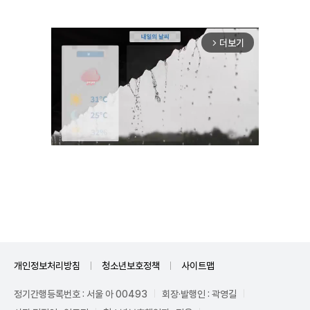
더보기
arrow_forward_ios
Mute
개인정보처리방침
청소년보호정책
사이트맵
정기간행등록번호 : 서울 아 00493
회장·발행인 : 곽영길