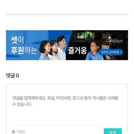
댓글
0
0
/ 300
등록