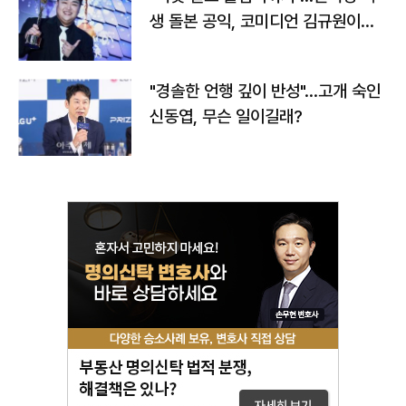
생 돌본 공익, 코미디언 김규원이었
다
"경솔한 언행 깊이 반성"…고개 숙인
신동엽, 무슨 일이길래?