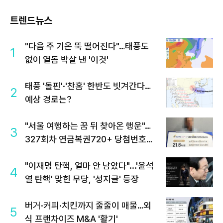
트렌드뉴스
"다음 주 기온 뚝 떨어진다"…태풍도
1
없이 열돔 박살 낸 '이것'
태풍 '돌핀'·'찬홈' 한반도 빗겨간다…
2
예상 경로는?
"서울 여행하는 꿈 뒤 찾아온 행운"…
3
327회차 연금복권720+ 당첨번호조
회 주목
"이재명 탄핵, 얼마 안 남았다"...'윤석
4
열 탄핵' 맞힌 무당, '성지글' 등장
버거·커피·치킨까지 줄줄이 매물…외
5
식 프랜차이즈 M&A '활기'