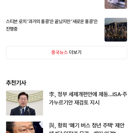
스티븐 로치 '과거의 홍콩'은 끝났지만 '새로운 홍콩'은
진행중
중국뉴스
더보기
추천기사
李, 정부 세제개편안에 제동…ISA·주
가누르기안 재검토 지시
與, 황희 '폐기 버스 청년 주택' 제안