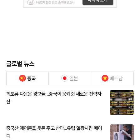
글로벌 뉴스
중국
일본
베트남
희토류 다음은 광모듈…중국이 움켜쥔 새로운 전략자
산
중국산 에어콘을 웃돈 주고 산다...유럽 열광시킨 메이
디