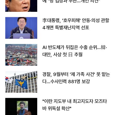
에 "당 입장과 무관…개인 의견"
李대통령, '호우피해' 안동·의성 관할
4개면 특별재난지역 선포
AI 반도체가 뒤집은 수출 순위…韓·
대만, 사상 첫 日 추월
경찰, 9월부터 '제 가족 사건' 못 맡는
다…수사인력 881명 보강
"이란 지도부 내 최고지도자 모즈타
바 위독설 확산"