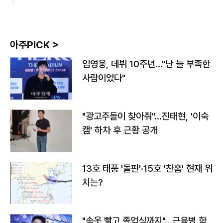
아주PICK >
임영웅, 데뷔 10주년…"난 늘 부족한
사람이었다"
"광고주들이 찾아줘"…진태현, '이숙
캠' 하차 후 근황 공개
13호 태풍 '돌핀'·15호 '찬홈' 현재 위
치는?
"속옷 빨고 졸업식까지"…근육병 학