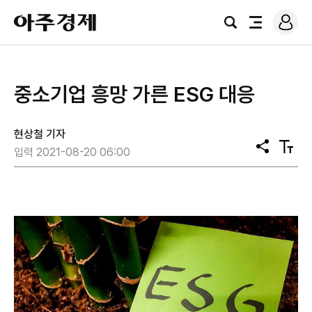
로
아
그
검
전
주
인
색
체
경
메
제
뉴
중소기업 흥망 가른 ESG 대응
현상철 기자
공
텍
입력 2021-08-20 06:00
유
스
트
크
기