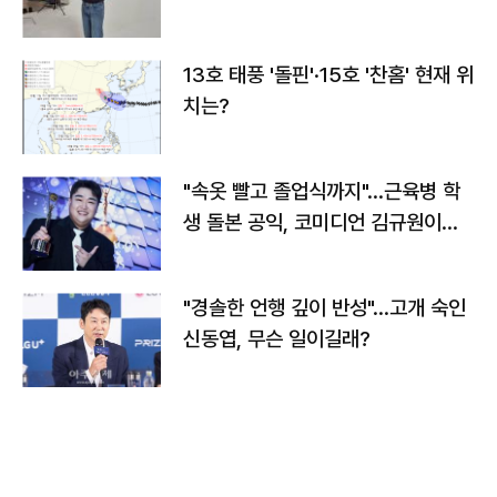
13호 태풍 '돌핀'·15호 '찬홈' 현재 위
치는?
"속옷 빨고 졸업식까지"…근육병 학
생 돌본 공익, 코미디언 김규원이었
다
"경솔한 언행 깊이 반성"…고개 숙인
신동엽, 무슨 일이길래?