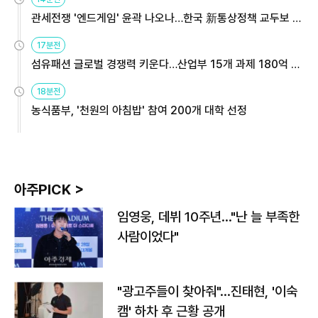
관세전쟁 '엔드게임' 윤곽 나오나…한국 新통상정책 교두보 활
용해야
17분전
섬유패션 글로벌 경쟁력 키운다…산업부 15개 과제 180억 지
원
18분전
농식품부, '천원의 아침밥' 참여 200개 대학 선정
아주PICK >
임영웅, 데뷔 10주년…"난 늘 부족한
사람이었다"
"광고주들이 찾아줘"…진태현, '이숙
캠' 하차 후 근황 공개