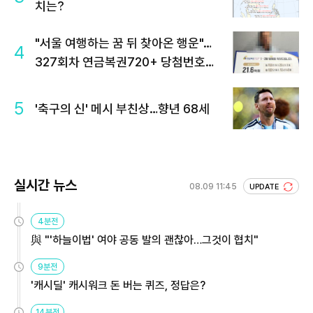
치는?
"서울 여행하는 꿈 뒤 찾아온 행운"…
4
327회차 연금복권720+ 당첨번호조
회 주목
5
'축구의 신' 메시 부친상…향년 68세
실시간 뉴스
08.09 11:45
UPDATE
4분전
與 "'하늘이법' 여야 공동 발의 괜찮아…그것이 협치"
9분전
'캐시딜' 캐시워크 돈 버는 퀴즈, 정답은?
14분전