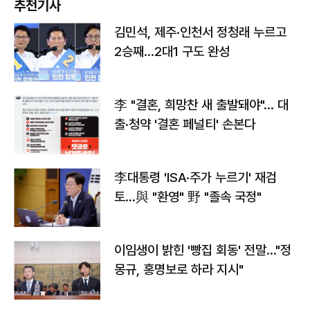
추천기사
김민석, 제주·인천서 정청래 누르고
2승째…2대1 구도 완성
李 "결혼, 희망찬 새 출발돼야"… 대
출·청약 '결혼 페널티' 손본다
李대통령 'ISA·주가 누르기' 재검
토…與 "환영" 野 "졸속 국정"
이임생이 밝힌 '빵집 회동' 전말…"정
몽규, 홍명보로 하라 지시"