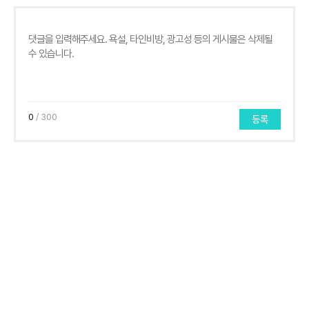
0
/ 300
등록