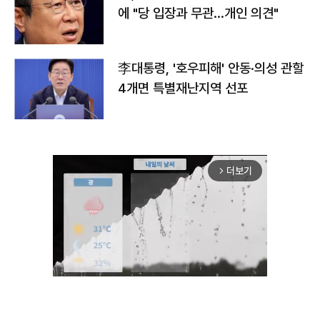
에 "당 입장과 무관…개인 의견"
李대통령, '호우피해' 안동·의성 관할
4개면 특별재난지역 선포
더보기
arrow_forward_ios
Unmute