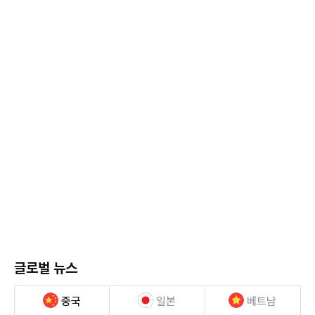
글로벌 뉴스
중국
일본
베트남