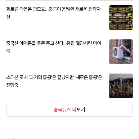
희토류 다음은 광모듈…중국이 움켜쥔 새로운 전략자
산
중국산 에어콘을 웃돈 주고 산다...유럽 열광시킨 메이
디
스티븐 로치 '과거의 홍콩'은 끝났지만 '새로운 홍콩'은
진행중
중국뉴스
더보기