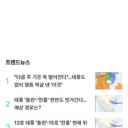
트렌드뉴스
"다음 주 기온 뚝 떨어진다"…태풍도
1
없이 열돔 박살 낸 '이것'
태풍 '돌핀'·'찬홈' 한반도 빗겨간다…
2
예상 경로는?
13호 태풍 '돌핀'·15호 '찬홈' 현재 위
3