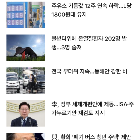
주유소 기름값 12주 연속 하락…L당
1800원대 유지
불볕더위에 온열질환자 202명 발
생…3명 숨져
전국 무더위 지속…동해안 강한 비
李, 정부 세제개편안에 제동…ISA·주
가누르기안 재검토 지시
與, 황희 '폐기 버스 청년 주택' 제안