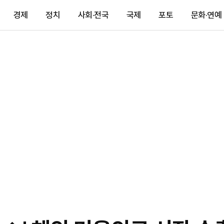
경제
정치
사회·전국
국제
포토
문화·연예