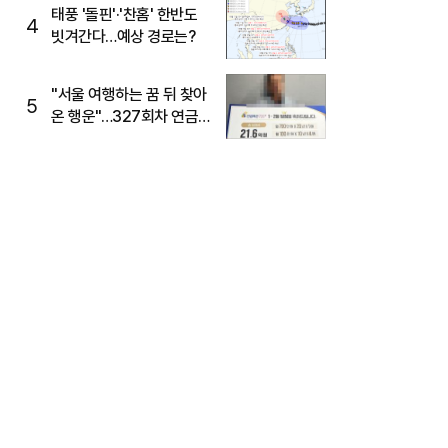
태풍 '돌핀'·'찬홈' 한반도
4
빗겨간다…예상 경로는?
"서울 여행하는 꿈 뒤 찾아
5
온 행운"…327회차 연금
복권720+ 당첨번호조회
주목