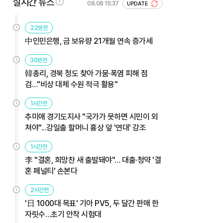
실시간 뉴스
08.08 15:37
UPDATE
22분전
中인민은행, 금 보유량 21개월 연속 증가세
30분전
韓총리, 경북 청도 찾아 가뭄·폭염 피해 점
검…"비상 대체 수원 적극 활용"
1시간전
추미애 경기도지사 "국가가 못하면 시민이 외
쳐야"...강일출 할머니 흉상 앞 '연대' 강조
1시간전
李 "결혼, 희망찬 새 출발돼야"… 대출·청약 '결
혼 페널티' 손본다
2시간전
'日 1000대 목표' 기아 PV5, 두 달간 판매 한
자릿수…초기 안착 시험대