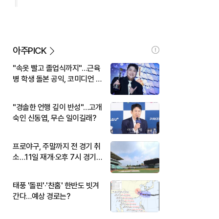
아주PICK
"속옷 빨고 졸업식까지"…근육
병 학생 돌본 공익, 코미디언 김
규원이었다
"경솔한 언행 깊이 반성"…고개
숙인 신동엽, 무슨 일이길래?
프로야구, 주말까지 전 경기 취
소…11일 재개·오후 7시 경기
시작
태풍 '돌핀'·'찬홈' 한반도 빗겨
간다…예상 경로는?