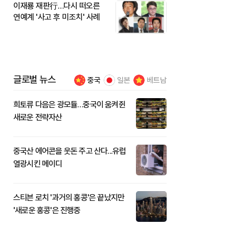
이재룡 재판行…다시 떠오른
연예계 '사고 후 미조치' 사례
글로벌 뉴스
중국
일본
베트남
희토류 다음은 광모듈…중국이 움켜쥔
새로운 전략자산
중국산 에어콘을 웃돈 주고 산다...유럽
열광시킨 메이디
스티븐 로치 '과거의 홍콩'은 끝났지만
'새로운 홍콩'은 진행중