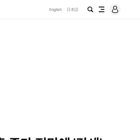
로
English
日本語
그
검
전
인
색
체
메
뉴