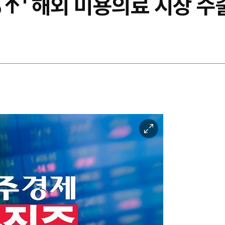
%↑' 해외 미용의료 시장 수출
이
미
지
확
대