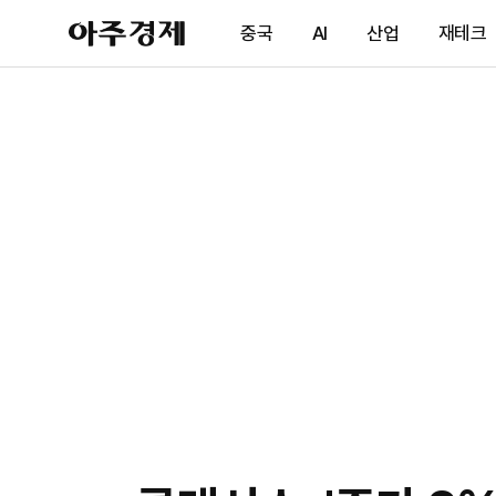
아
중국
AI
산업
재테크
주
경
제