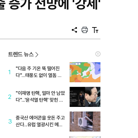
 증가 전망에 '강세'
공
프
텍
유
린
스
트
트
크
기
트렌드 뉴스
"다음 주 기온 뚝 떨어진
1
다"…태풍도 없이 열돔 박
살 낸 '이것'
"이재명 탄핵, 얼마 안 남았
2
다"...'윤석열 탄핵' 맞힌 무
당, '성지글' 등장
중국산 에어콘을 웃돈 주고
3
산다...유럽 열광시킨 메이
디