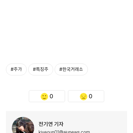
#주가
#특징주
#한국거래소
0
0
전기연 기자
kiyeoun01@ajunews.com