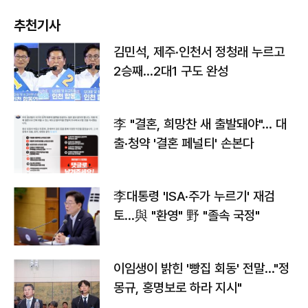
추천기사
김민석, 제주·인천서 정청래 누르고
2승째…2대1 구도 완성
李 "결혼, 희망찬 새 출발돼야"… 대
출·청약 '결혼 페널티' 손본다
李대통령 'ISA·주가 누르기' 재검
토…與 "환영" 野 "졸속 국정"
이임생이 밝힌 '빵집 회동' 전말…"정
몽규, 홍명보로 하라 지시"