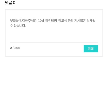
댓글
0
0
/ 300
등록