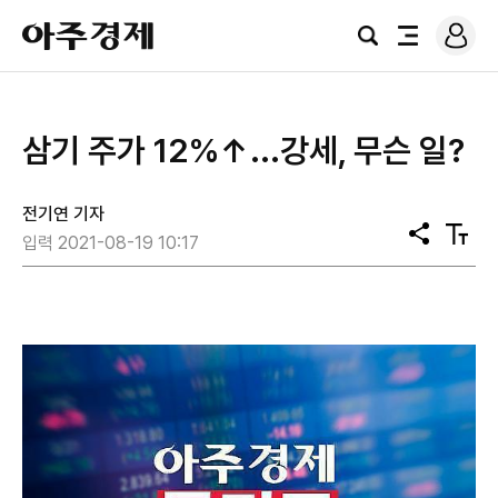
로
아
그
검
전
주
인
색
체
경
메
제
뉴
삼기 주가 12%↑...강세, 무슨 일?
전기연 기자
공
텍
입력 2021-08-19 10:17
유
스
트
크
기