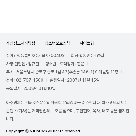
Unmute
개인정보처리방침
청소년보호정책
사이트맵
정기간행등록번호 : 서울 아 00493
회장·발행인 : 곽영길
사장·편집인 : 임규진
청소년보호책임자 : 전운
주소 : 서울특별시 종로구 종로 1길 42(수송동 146-1) 이마빌딩 11층
전화 : 02-767-1500
발행일자 : 2007년 11월 15일
등록일자 : 2008년 01월10일
아주경제는 인터넷신문윤리위원회 윤리강령을 준수합니다. 아주경제의 모든
콘텐츠(기사)는 저작권법의 보호를 받으며, 무단전재, 복사, 배포 등을 금지합
니다.
Copyright ⓒ AJUNEWS All rights reserved.