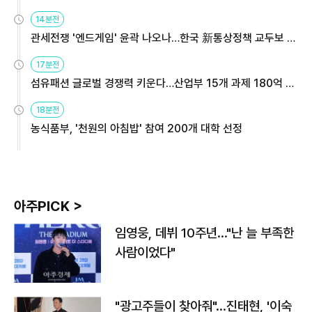
14분전
관세전쟁 '엔드게임' 윤곽 나오나…한국 新통상정책 교두보 활
용해야
17분전
섬유패션 글로벌 경쟁력 키운다…산업부 15개 과제 180억 지
원
18분전
농식품부, '천원의 아침밥' 참여 200개 대학 선정
아주PICK >
임영웅, 데뷔 10주년…"난 늘 부족한
사람이었다"
"광고주들이 찾아줘"…진태현, '이숙