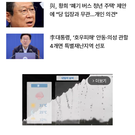
與, 황희 '폐기 버스 청년 주택' 제안
에 "당 입장과 무관…개인 의견"
李대통령, '호우피해' 안동·의성 관할
4개면 특별재난지역 선포
더보기
arrow_forward_ios