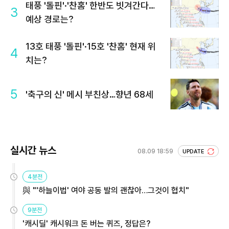
태풍 '돌핀'·'찬홈' 한반도 빗겨간다…
3
예상 경로는?
13호 태풍 '돌핀'·15호 '찬홈' 현재 위
4
치는?
5
'축구의 신' 메시 부친상…향년 68세
실시간 뉴스
08.09 18:59
UPDATE
4분전
與 "'하늘이법' 여야 공동 발의 괜찮아…그것이 협치"
9분전
'캐시딜' 캐시워크 돈 버는 퀴즈, 정답은?