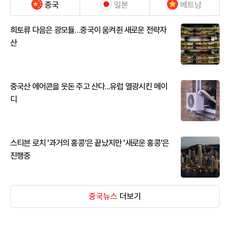
중국
일본
베트남
희토류 다음은 광모듈…중국이 움켜쥔 새로운 전략자
산
중국산 에어콘을 웃돈 주고 산다...유럽 열광시킨 메이
디
스티븐 로치 '과거의 홍콩'은 끝났지만 '새로운 홍콩'은
진행중
중국뉴스
더보기