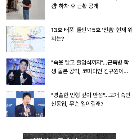
캠' 하차 후 근황 공개
13호 태풍 '돌핀'·15호 '찬홈' 현재 위
치는?
"속옷 빨고 졸업식까지"…근육병 학
생 돌본 공익, 코미디언 김규원이었
다
"경솔한 언행 깊이 반성"…고개 숙인
신동엽, 무슨 일이길래?