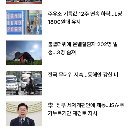
주유소 기름값 12주 연속 하락…L당
1800원대 유지
불볕더위에 온열질환자 202명 발
생…3명 숨져
전국 무더위 지속…동해안 강한 비
李, 정부 세제개편안에 제동…ISA·주
가누르기안 재검토 지시