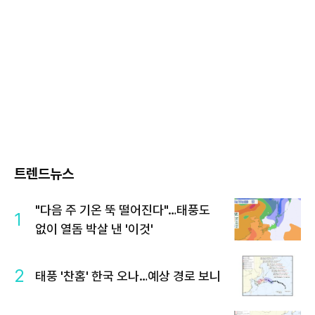
트렌드뉴스
"다음 주 기온 뚝 떨어진다"…태풍도
1
없이 열돔 박살 낸 '이것'
2
태풍 '찬홈' 한국 오나…예상 경로 보니