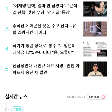
"이재명 탄핵, 얼마 안 남았다"...'윤석
2
열 탄핵' 맞힌 무당, '성지글' 등장
중국산 에어콘을 웃돈 주고 산다...유
3
럽 열광시킨 메이디
국가가 청년 상대로 '통수'?...청년미
4
래적금 12% 준다더니 "응, 오류야"
신남성연대 배인규 대표 사망…인천 아
5
파트서 숨진 채 발견
실시간 뉴스
08.07 06:21
UPDATE
4분전