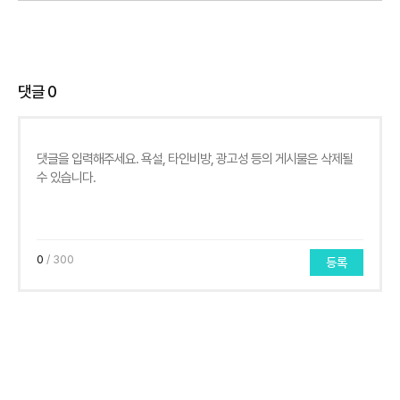
댓글
0
0
/ 300
등록