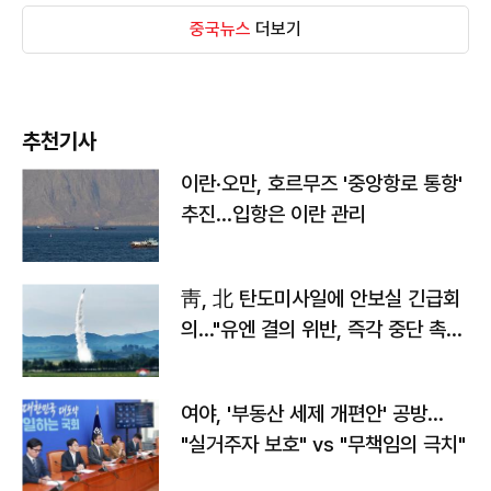
중국뉴스
더보기
추천기사
이란·오만, 호르무즈 '중앙항로 통항'
추진…입항은 이란 관리
靑, 北 탄도미사일에 안보실 긴급회
의…"유엔 결의 위반, 즉각 중단 촉
구"
여야, '부동산 세제 개편안' 공방…
"실거주자 보호" vs "무책임의 극치"