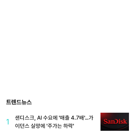
트렌드뉴스
샌디스크, AI 수요에 '매출 4.7배'…가
1
이던스 실망에 '주가는 하락'