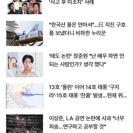
'사고 후 미조치' 사례
"한국산 물은 안마셔"…日 지진 구호
품 보냈더니 비하한 누리꾼
'태도 논란' 정준원 "난 배우 하면 안
되는 사람인가? 생각 했다"
13호 '돌핀' 이어 14호 태풍 '구지
라'·15호 태풍 '찬홈' 발생…현재 위
치와 이동경로는?
이상준, LA 공연 논란에 사과 "너무
죄송…연구하고 공부할 것"