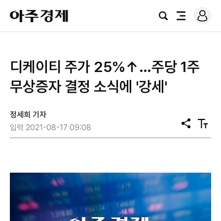
로
아
그
검
전
주
인
색
체
경
메
제
뉴
디케이티 주가 25%↑…주당 1주
무상증자 결정 소식에 '강세'
정세희 기자
공
텍
입력 2021-08-17 09:08
유
스
트
크
기