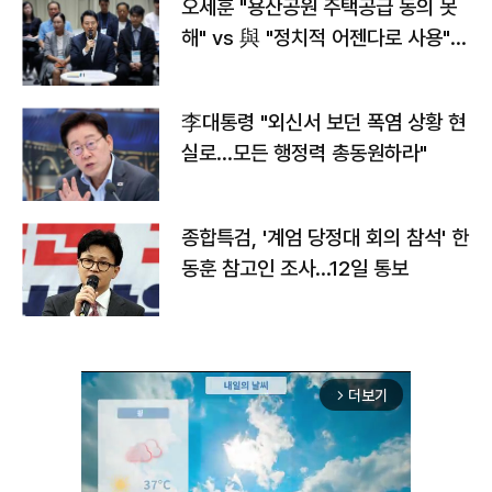
오세훈 "용산공원 주택공급 동의 못
해" vs 與 "정치적 어젠다로 사용"
맞불
李대통령 "외신서 보던 폭염 상황 현
실로…모든 행정력 총동원하라"
종합특검, '계엄 당정대 회의 참석' 한
동훈 참고인 조사...12일 통보
더보기
arrow_forward_ios