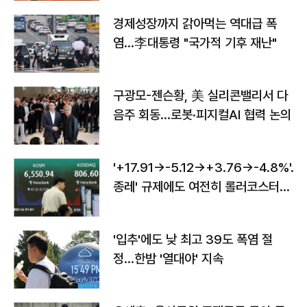
경제성장까지 갉아먹는 역대급 폭
염…李대통령 "국가적 기후 재난"
구광모-젠슨황, 美 실리콘밸리서 다
음주 회동…로봇·피지컬AI 협력 논의
'+17.91→-5.12→+3.76→-4.8%'…'
종레' 규제에도 여전히 롤러코스터
타는 코스피
'입추'에도 낮 최고 39도 폭염 절
정…한밤 '열대야' 지속