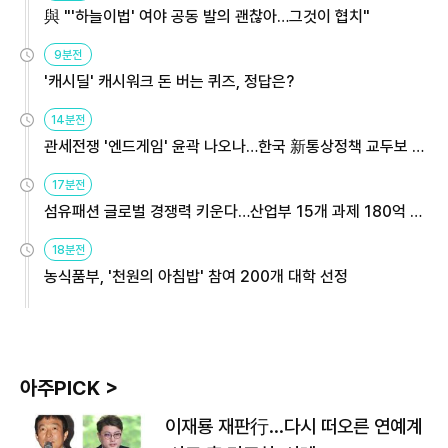
與 "'하늘이법' 여야 공동 발의 괜찮아…그것이 협치"
9분전
'캐시딜' 캐시워크 돈 버는 퀴즈, 정답은?
14분전
관세전쟁 '엔드게임' 윤곽 나오나…한국 新통상정책 교두보 활
용해야
17분전
섬유패션 글로벌 경쟁력 키운다…산업부 15개 과제 180억 지
원
18분전
농식품부, '천원의 아침밥' 참여 200개 대학 선정
아주PICK >
이재룡 재판行…다시 떠오른 연예계