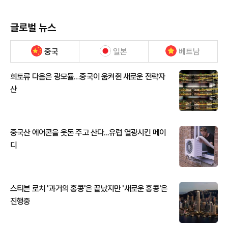
글로벌 뉴스
중국
일본
베트남
희토류 다음은 광모듈…중국이 움켜쥔 새로운 전략자
산
중국산 에어콘을 웃돈 주고 산다...유럽 열광시킨 메이
디
스티븐 로치 '과거의 홍콩'은 끝났지만 '새로운 홍콩'은
진행중