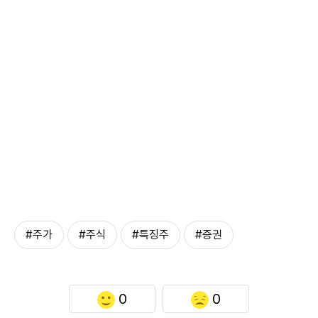
#주가
#주식
#특징주
#증권
0
0