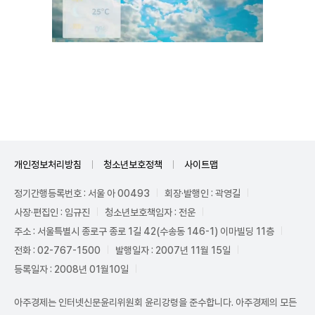
Unmute
개인정보처리방침
청소년보호정책
사이트맵
정기간행등록번호 : 서울 아 00493
회장·발행인 : 곽영길
사장·편집인 : 임규진
청소년보호책임자 : 전운
주소 : 서울특별시 종로구 종로 1길 42(수송동 146-1) 이마빌딩 11층
전화 : 02-767-1500
발행일자 : 2007년 11월 15일
등록일자 : 2008년 01월10일
아주경제는 인터넷신문윤리위원회 윤리강령을 준수합니다. 아주경제의 모든