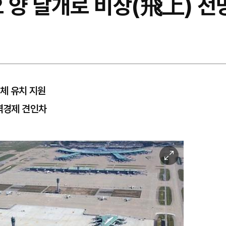
 양 날개로 비상(飛上) 전망
업체 유치 지원
지역경제 견인차
이
미
지
확
대