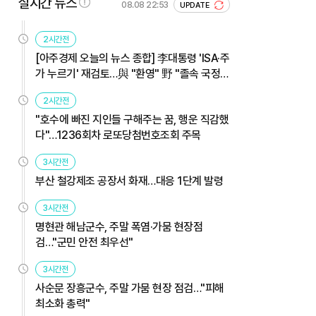
실시간 뉴스
08.08 22:53
UPDATE
2시간전
[아주경제 오늘의 뉴스 종합] 李대통령 'ISA·주
가 누르기' 재검토…與 "환영" 野 "졸속 국정"
外
2시간전
"호수에 빠진 지인들 구해주는 꿈, 행운 직감했
다"…1236회차 로또당첨번호조회 주목
3시간전
부산 철강제조 공장서 화재…대응 1단계 발령
3시간전
명현관 해남군수, 주말 폭염·가뭄 현장점
검…"군민 안전 최우선"
3시간전
사순문 장흥군수, 주말 가뭄 현장 점검…"피해
최소화 총력"