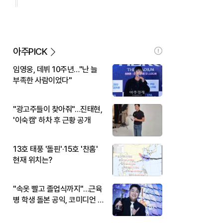
아주PICK
임영웅, 데뷔 10주년…"난 늘
부족한 사람이었다"
"광고주들이 찾아줘"…진태현,
'이숙캠' 하차 후 근황 공개
13호 태풍 '돌핀'·15호 '찬홈'
현재 위치는?
"속옷 빨고 졸업식까지"…근육
병 학생 돌본 공익, 코미디언 김
규원이었다