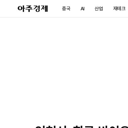
아
중국
AI
산업
재테크
주
경
제