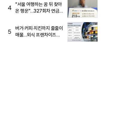
"서울 여행하는 꿈 뒤 찾아
4
온 행운"…327회차 연금
복권720+ 당첨번호조회
주목
버거·커피·치킨까지 줄줄이
5
매물…외식 프랜차이즈
M&A '활기'