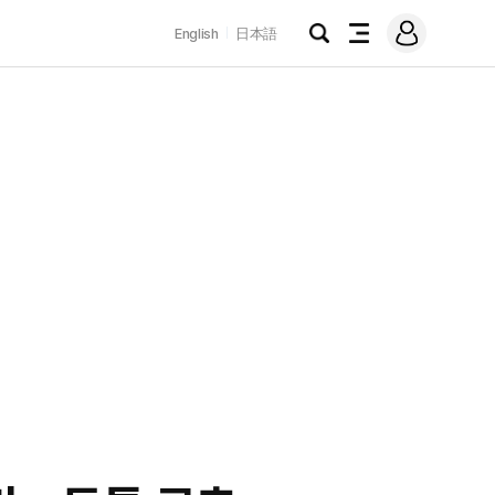
로
English
日本語
그
검
전
인
색
체
메
뉴