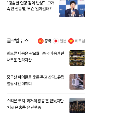
"경솔한 언행 깊이 반성"…고개
숙인 신동엽, 무슨 일이길래?
글로벌 뉴스
중국
일본
베트남
희토류 다음은 광모듈…중국이 움켜쥔
새로운 전략자산
중국산 에어콘을 웃돈 주고 산다...유럽
열광시킨 메이디
스티븐 로치 '과거의 홍콩'은 끝났지만
'새로운 홍콩'은 진행중