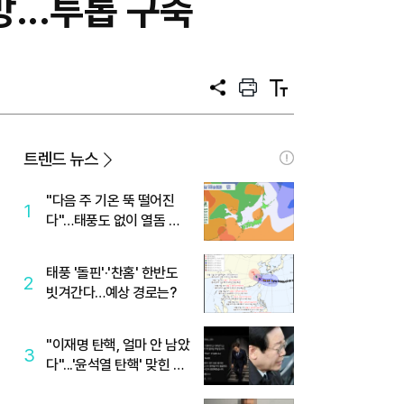
...투톱 구축
공
프
텍
유
린
스
트
트
크
기
트렌드 뉴스
"다음 주 기온 뚝 떨어진
1
다"…태풍도 없이 열돔 박
살 낸 '이것'
태풍 '돌핀'·'찬홈' 한반도
2
빗겨간다…예상 경로는?
"이재명 탄핵, 얼마 안 남았
3
다"...'윤석열 탄핵' 맞힌 무
당, '성지글' 등장