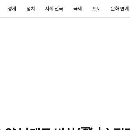
경제
정치
사회·전국
국제
포토
문화·연예