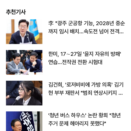
추천기사
李 "광주 군공항 기능, 2028년 중순
까지 임시 배치…속도전 넘어 전격
전"
한미, 17∼27일 '을지 자유의 방패'
연습…전작권 전환 시험대
김건희, '로저비비에 가방 의혹' 김기
현 부부 재판서 "범죄 연상시키지 말
라"
'청년 버스 하우스' 논란 황희 "청년
주거 문제 헤아리지 못했다"