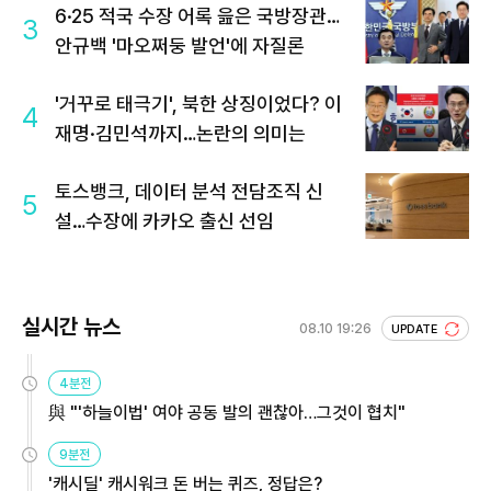
6·25 적국 수장 어록 읊은 국방장관…
3
안규백 '마오쩌둥 발언'에 자질론
'거꾸로 태극기', 북한 상징이었다? 이
4
재명·김민석까지…논란의 의미는
토스뱅크, 데이터 분석 전담조직 신
5
설…수장에 카카오 출신 선임
실시간 뉴스
08.10 19:26
UPDATE
4분전
與 "'하늘이법' 여야 공동 발의 괜찮아…그것이 협치"
9분전
'캐시딜' 캐시워크 돈 버는 퀴즈, 정답은?