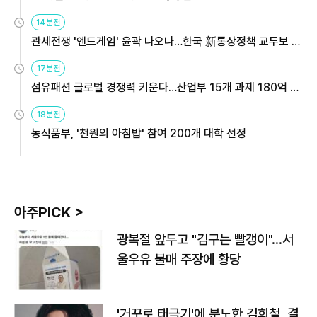
14분전
관세전쟁 '엔드게임' 윤곽 나오나…한국 新통상정책 교두보 활
용해야
17분전
섬유패션 글로벌 경쟁력 키운다…산업부 15개 과제 180억 지
원
18분전
농식품부, '천원의 아침밥' 참여 200개 대학 선정
아주PICK >
광복절 앞두고 "김구는 빨갱이"…서
울우유 불매 주장에 황당
'거꾸로 태극기'에 분노한 김희철, 결