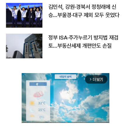
김민석, 강원·경북서 정청래에 신
승…부울경·대구 제외 모두 웃었다
정부 ISA·주가누르기 방지법 재검
토…부동산세제 개편안도 손질
더보기
arrow_forward_ios