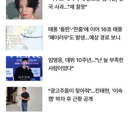
국 사과…"제 잘못"
태풍 '돌핀'·'찬홈'에 이어 16호 태풍
'페이러우'도 발생…예상 경로 보니
임영웅, 데뷔 10주년…"난 늘 부족한
사람이었다"
"광고주들이 찾아줘"…진태현, '이숙
캠' 하차 후 근황 공개