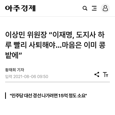
로
아
그
검
전
주
인
색
체
경
메
제
뉴
이상민 위원장 “이재명, 도지사 하
루 빨리 사퇴해야…마음은 이미 콩
밭에”
황재희 기자
공
텍
입력 2021-08-06 09:50
유
스
트
크
기
"민주당 대선 경선 나가려면 15억 정도 소요"