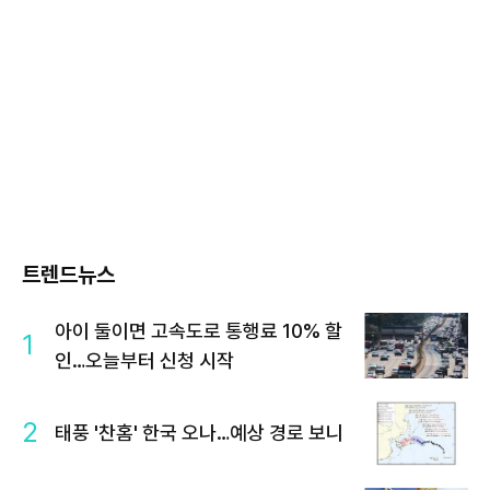
트렌드뉴스
아이 둘이면 고속도로 통행료 10% 할
1
인…오늘부터 신청 시작
2
태풍 '찬홈' 한국 오나…예상 경로 보니