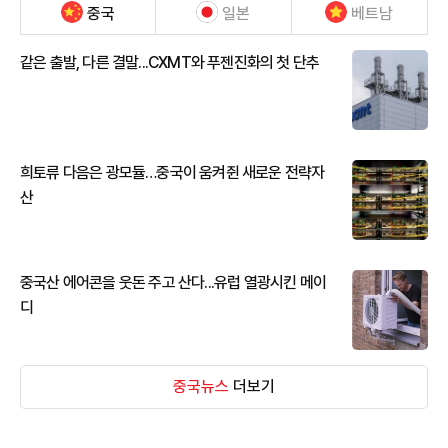
중국
일본
베트남
같은 출발, 다른 결말...CXMT와 푸젠진화의 첫 단추
희토류 다음은 광모듈…중국이 움켜쥔 새로운 전략자
산
중국산 에어콘을 웃돈 주고 산다...유럽 열광시킨 메이
디
중국뉴스
더보기