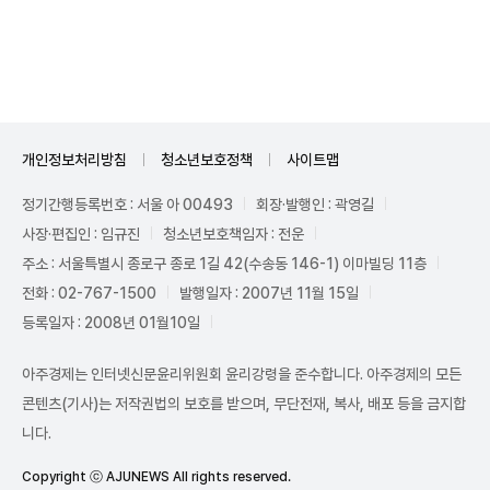
Unmute
개인정보처리방침
청소년보호정책
사이트맵
정기간행등록번호 : 서울 아 00493
회장·발행인 : 곽영길
사장·편집인 : 임규진
청소년보호책임자 : 전운
주소 : 서울특별시 종로구 종로 1길 42(수송동 146-1) 이마빌딩 11층
전화 : 02-767-1500
발행일자 : 2007년 11월 15일
등록일자 : 2008년 01월10일
아주경제는 인터넷신문윤리위원회 윤리강령을 준수합니다. 아주경제의 모든
콘텐츠(기사)는 저작권법의 보호를 받으며, 무단전재, 복사, 배포 등을 금지합
니다.
Copyright ⓒ AJUNEWS All rights reserved.