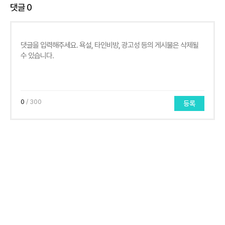
댓글
0
0
/ 300
등록