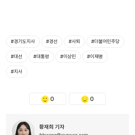
#경기도지사
#경선
#사퇴
#더불어민주당
#대선
#대통령
#이상민
#이재명
#지사
0
0
황재희 기자