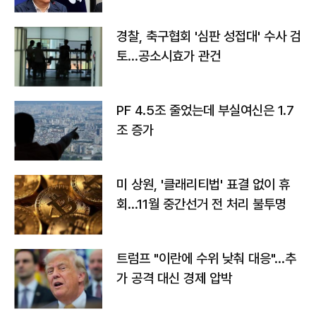
경찰, 축구협회 '심판 성접대' 수사 검
토…공소시효가 관건
PF 4.5조 줄었는데 부실여신은 1.7
조 증가
미 상원, '클래리티법' 표결 없이 휴
회…11월 중간선거 전 처리 불투명
트럼프 "이란에 수위 낮춰 대응"…추
가 공격 대신 경제 압박