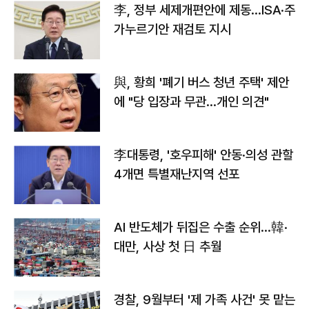
李, 정부 세제개편안에 제동…ISA·주
가누르기안 재검토 지시
與, 황희 '폐기 버스 청년 주택' 제안
에 "당 입장과 무관…개인 의견"
李대통령, '호우피해' 안동·의성 관할
4개면 특별재난지역 선포
AI 반도체가 뒤집은 수출 순위…韓·
대만, 사상 첫 日 추월
경찰, 9월부터 '제 가족 사건' 못 맡는