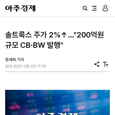
로
아
그
검
전
주
인
색
체
경
메
제
뉴
솔트룩스 주가 2%↑…"200억원
규모 CB·BW 발행"
정세희 기자
공
텍
입력 2021-08-05 11:19
유
스
트
크
기