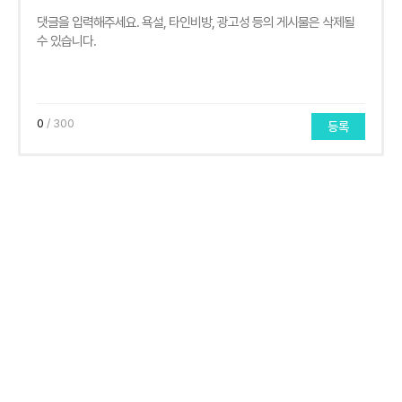
0
/ 300
등록