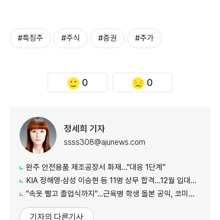
#특징주
#주식
#증권
#주가
0
0
정세희 기자
ssss308@ajunews.com
완주 안전용품 제조공장서 화재…"대응 1단계"
KIA 정해영·삼성 이승현 등 11명 상무 합격…12월 입대해 2028년 6월 전역
"속옷 빨고 졸업식까지"…근육병 학생 돌본 공익, 코미디언 김규원이었다
기자의 다른기사