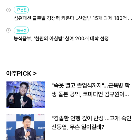
용해야
17분전
섬유패션 글로벌 경쟁력 키운다…산업부 15개 과제 180억 지
원
18분전
농식품부, '천원의 아침밥' 참여 200개 대학 선정
아주PICK >
"속옷 빨고 졸업식까지"…근육병 학
생 돌본 공익, 코미디언 김규원이었
다
"경솔한 언행 깊이 반성"…고개 숙인
신동엽, 무슨 일이길래?