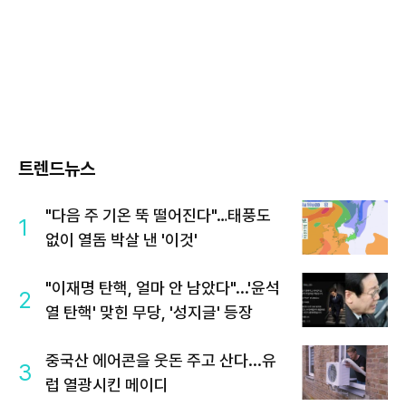
트렌드뉴스
"다음 주 기온 뚝 떨어진다"…태풍도
1
없이 열돔 박살 낸 '이것'
"이재명 탄핵, 얼마 안 남았다"...'윤석
2
열 탄핵' 맞힌 무당, '성지글' 등장
중국산 에어콘을 웃돈 주고 산다...유
3
럽 열광시킨 메이디