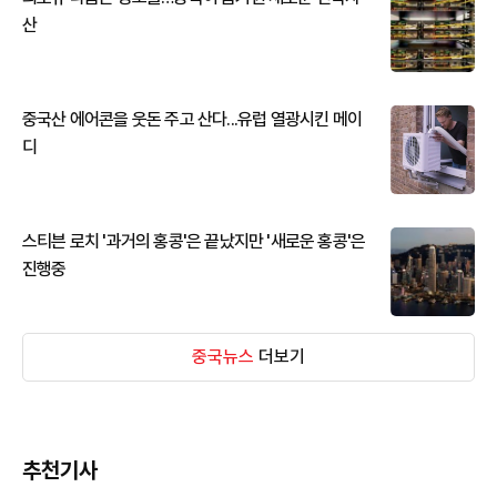
산
중국산 에어콘을 웃돈 주고 산다...유럽 열광시킨 메이
디
스티븐 로치 '과거의 홍콩'은 끝났지만 '새로운 홍콩'은
진행중
중국뉴스
더보기
추천기사