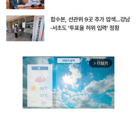
합수본, 선관위 9곳 추가 압색…강남
·서초도 '투표율 허위 입력' 정황
더보기
arrow_forward_ios
Unmute