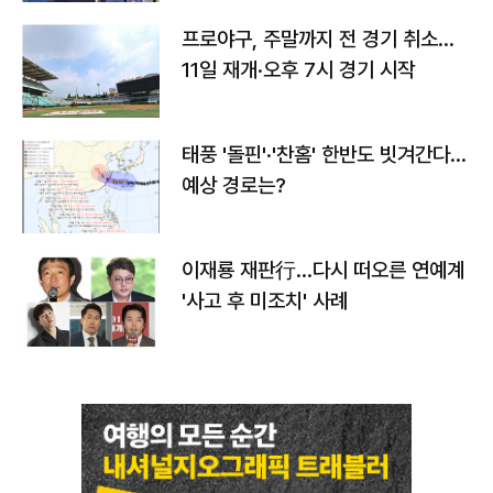
프로야구, 주말까지 전 경기 취소…
11일 재개·오후 7시 경기 시작
태풍 '돌핀'·'찬홈' 한반도 빗겨간다…
예상 경로는?
이재룡 재판行…다시 떠오른 연예계
'사고 후 미조치' 사례