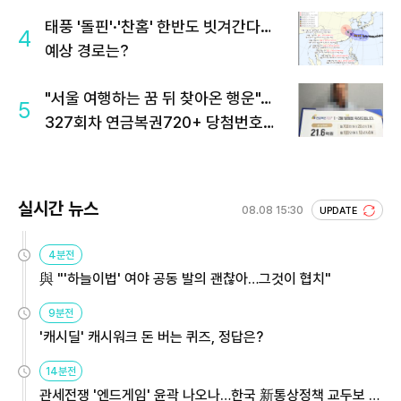
태풍 '돌핀'·'찬홈' 한반도 빗겨간다…
4
예상 경로는?
"서울 여행하는 꿈 뒤 찾아온 행운"…
5
327회차 연금복권720+ 당첨번호조
회 주목
실시간 뉴스
08.08 15:30
UPDATE
4분전
與 "'하늘이법' 여야 공동 발의 괜찮아…그것이 협치"
9분전
'캐시딜' 캐시워크 돈 버는 퀴즈, 정답은?
14분전
관세전쟁 '엔드게임' 윤곽 나오나…한국 新통상정책 교두보 활