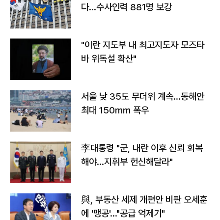
다…수사인력 881명 보강
"이란 지도부 내 최고지도자 모즈타
바 위독설 확산"
서울 낮 35도 무더위 계속…동해안
최대 150㎜ 폭우
李대통령 "군, 내란 이후 신뢰 회복
해야…지휘부 헌신해달라"
與, 부동산 세제 개편안 비판 오세훈
에 '맹공'…"공급 억제기"