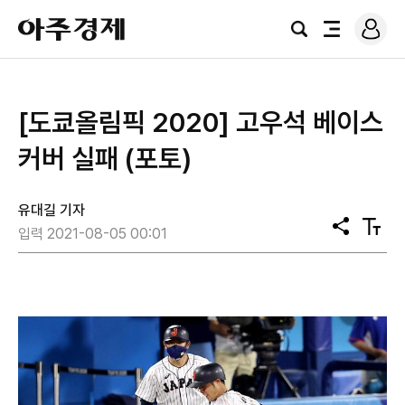
로
아
그
검
전
주
인
색
체
경
메
제
뉴
[도쿄올림픽 2020] 고우석 베이스
커버 실패 (포토)
유대길 기자
공
텍
입력 2021-08-05 00:01
유
스
트
크
기