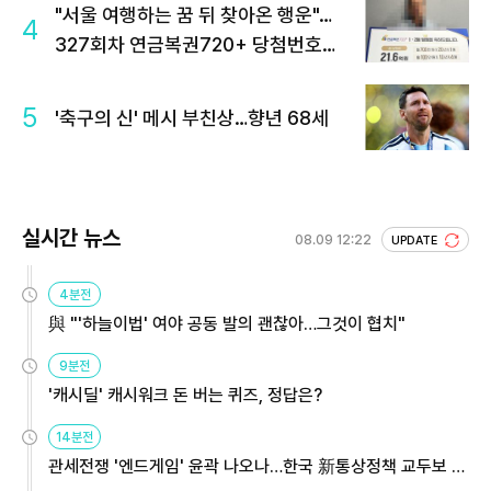
"서울 여행하는 꿈 뒤 찾아온 행운"…
4
327회차 연금복권720+ 당첨번호조
회 주목
5
'축구의 신' 메시 부친상…향년 68세
실시간 뉴스
08.09 12:22
UPDATE
4분전
與 "'하늘이법' 여야 공동 발의 괜찮아…그것이 협치"
9분전
'캐시딜' 캐시워크 돈 버는 퀴즈, 정답은?
14분전
관세전쟁 '엔드게임' 윤곽 나오나…한국 新통상정책 교두보 활
용해야