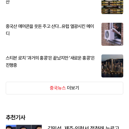
산
중국산 에어콘을 웃돈 주고 산다...유럽 열광시킨 메이
디
스티븐 로치 '과거의 홍콩'은 끝났지만 '새로운 홍콩'은
진행중
중국뉴스
더보기
추천기사
김민석, 제주·인천서 정청래 누르고