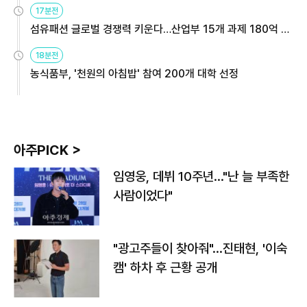
17분전
섬유패션 글로벌 경쟁력 키운다…산업부 15개 과제 180억 지
원
18분전
농식품부, '천원의 아침밥' 참여 200개 대학 선정
아주PICK >
임영웅, 데뷔 10주년…"난 늘 부족한
사람이었다"
"광고주들이 찾아줘"…진태현, '이숙
캠' 하차 후 근황 공개