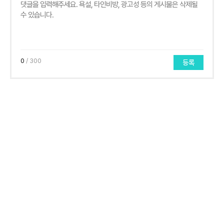
0
/ 300
등록