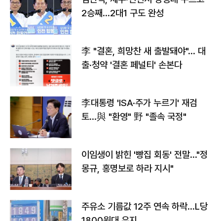
2승째…2대1 구도 완성
李 "결혼, 희망찬 새 출발돼야"… 대
출·청약 '결혼 페널티' 손본다
李대통령 'ISA·주가 누르기' 재검
토…與 "환영" 野 "졸속 국정"
이임생이 밝힌 '빵집 회동' 전말…"정
몽규, 홍명보로 하라 지시"
주유소 기름값 12주 연속 하락…L당
1800원대 유지