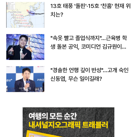
13호 태풍 '돌핀'·15호 '찬홈' 현재 위
치는?
"속옷 빨고 졸업식까지"…근육병 학
생 돌본 공익, 코미디언 김규원이었
다
"경솔한 언행 깊이 반성"…고개 숙인
신동엽, 무슨 일이길래?