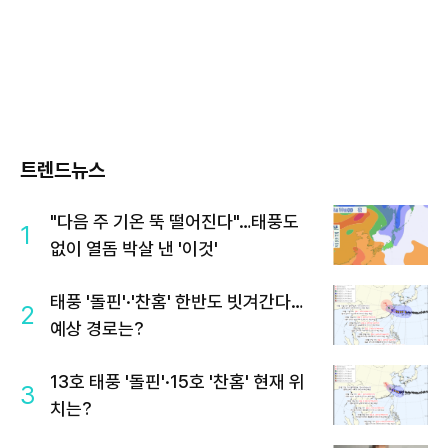
트렌드뉴스
"다음 주 기온 뚝 떨어진다"…태풍도
1
없이 열돔 박살 낸 '이것'
태풍 '돌핀'·'찬홈' 한반도 빗겨간다…
2
예상 경로는?
13호 태풍 '돌핀'·15호 '찬홈' 현재 위
3
치는?