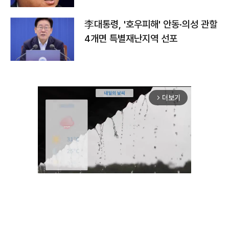
李대통령, '호우피해' 안동·의성 관할
4개면 특별재난지역 선포
더보기
arrow_forward_ios
Unmute