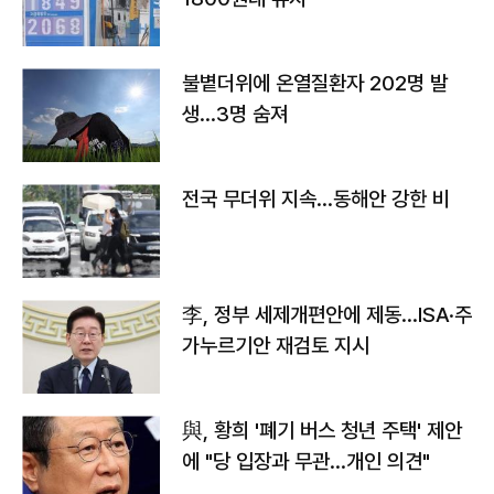
불볕더위에 온열질환자 202명 발
생…3명 숨져
전국 무더위 지속…동해안 강한 비
李, 정부 세제개편안에 제동…ISA·주
가누르기안 재검토 지시
與, 황희 '폐기 버스 청년 주택' 제안
에 "당 입장과 무관…개인 의견"