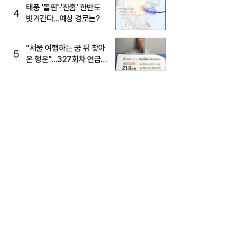
태풍 '돌핀'·'찬홈' 한반도
4
빗겨간다…예상 경로는?
"서울 여행하는 꿈 뒤 찾아
5
온 행운"…327회차 연금
복권720+ 당첨번호조회
주목