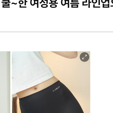
 쿨~한 여성용 여름 라인업
이
미
지
확
대