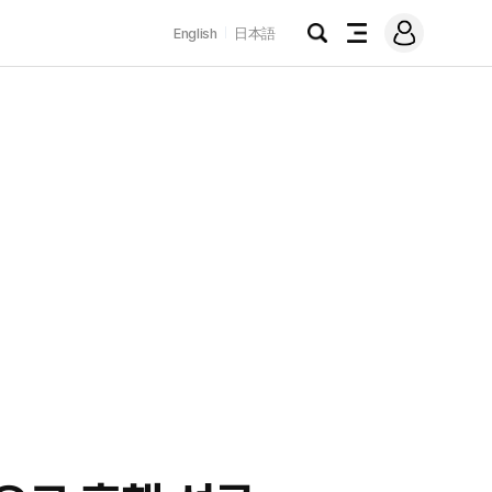
로
English
日本語
그
검
전
인
색
체
메
뉴