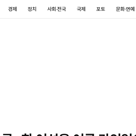
경제
정치
사회·전국
국제
포토
문화·연예