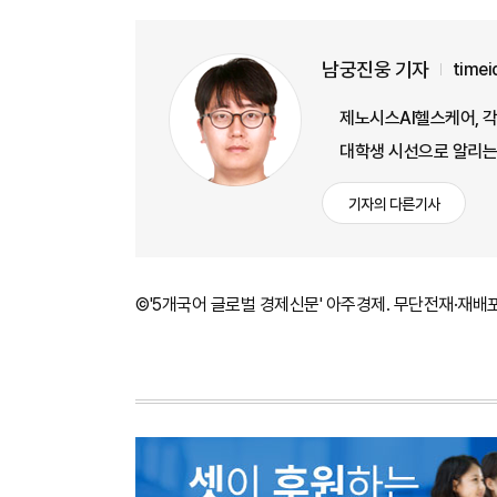
남궁진웅 기자
time
제노시스AI헬스케어, 각계
대학생 시선으로 알리는
기자의 다른기사
©'5개국어 글로벌 경제신문' 아주경제. 무단전재·재배