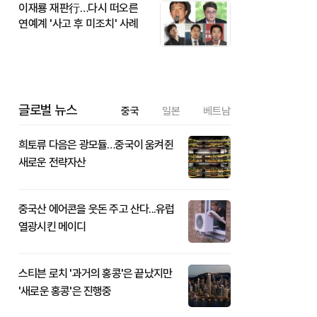
이재룡 재판行…다시 떠오른
연예계 '사고 후 미조치' 사례
글로벌 뉴스
중국
일본
베트남
희토류 다음은 광모듈…중국이 움켜쥔
새로운 전략자산
중국산 에어콘을 웃돈 주고 산다...유럽
열광시킨 메이디
스티븐 로치 '과거의 홍콩'은 끝났지만
'새로운 홍콩'은 진행중