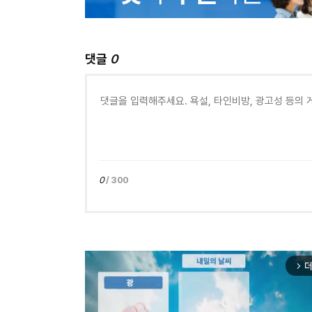
댓글
0
0
/ 300
더
arrow_forward_ios