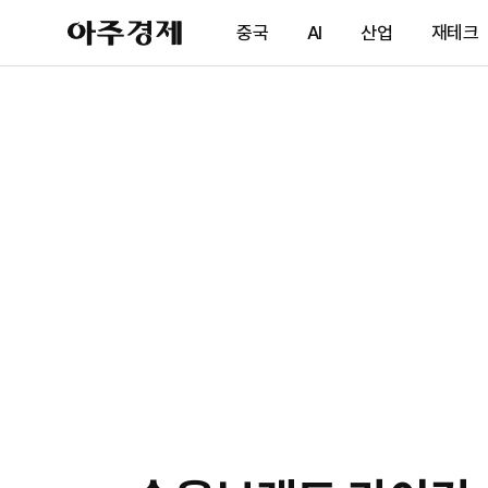
아
중국
AI
산업
재테크
주
경
제