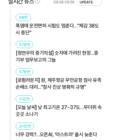
실시간 뉴스
08.08 09:56
UPDATE
6분전
폭염에 운전면허 시험도 멈춘다…"체감 38도
시 중단"
57분전
[정연우의 중기직설] 숫자에 가려진 현장...중
기부 업무보고의 그늘
57분전
[로펌라운지] 원, 제주항공 무안공항 참사 유족
손배소 대리..."참사 진상 명확히 규명"
1시간전
[오늘 날씨] 낮 최고기온 27~37도…무더위 속
곳곳 소나기
2시간전
너무 강력?…오픈AI, '아스트라' 출시 늦춘다