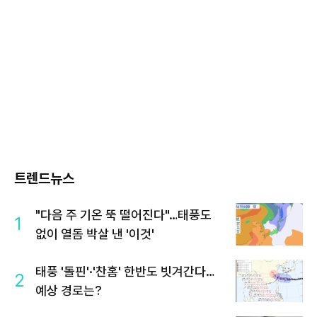
트렌드뉴스
"다음 주 기온 뚝 떨어진다"…태풍도
1
없이 열돔 박살 낸 '이것'
태풍 '돌핀'·'찬홈' 한반도 빗겨간다…
2
예상 경로는?