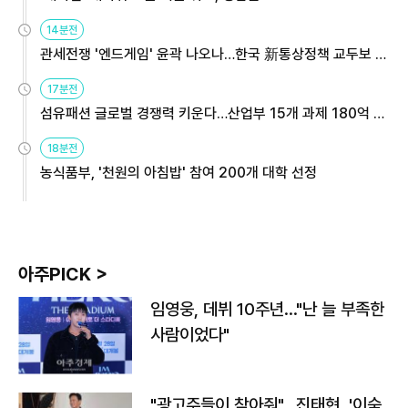
14분전
관세전쟁 '엔드게임' 윤곽 나오나…한국 新통상정책 교두보 활
용해야
17분전
섬유패션 글로벌 경쟁력 키운다…산업부 15개 과제 180억 지
원
18분전
농식품부, '천원의 아침밥' 참여 200개 대학 선정
아주PICK >
임영웅, 데뷔 10주년…"난 늘 부족한
사람이었다"
"광고주들이 찾아줘"…진태현, '이숙