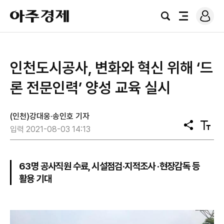
로
아
그
검
전
주
인
색
체
경
메
제
뉴
인천도시공사, 변화와 혁신 위해 ‘드
론 전문인력’ 양성 교육 실시
(인천)강대웅·송인호 기자
공
텍
입력 2021-08-03 14:13
유
스
트
크
기
63명 공사직원 수료, 시설점검·지적조사 ·현장감독 등
활용 기대