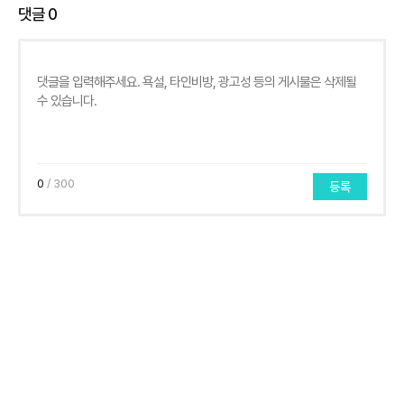
댓글
0
0
/ 300
등록