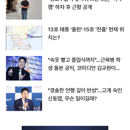
캠' 하차 후 근황 공개
13호 태풍 '돌핀'·15호 '찬홈' 현재 위
치는?
"속옷 빨고 졸업식까지"…근육병 학
생 돌본 공익, 코미디언 김규원이었
다
"경솔한 언행 깊이 반성"…고개 숙인
신동엽, 무슨 일이길래?