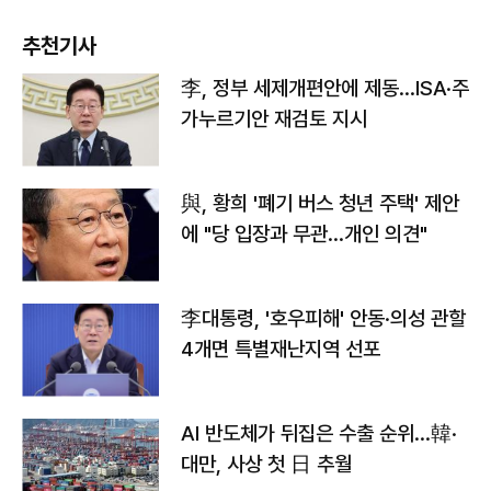
추천기사
李, 정부 세제개편안에 제동…ISA·주
가누르기안 재검토 지시
與, 황희 '폐기 버스 청년 주택' 제안
에 "당 입장과 무관…개인 의견"
李대통령, '호우피해' 안동·의성 관할
4개면 특별재난지역 선포
AI 반도체가 뒤집은 수출 순위…韓·
대만, 사상 첫 日 추월