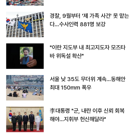
경찰, 9월부터 '제 가족 사건' 못 맡는
다…수사인력 881명 보강
"이란 지도부 내 최고지도자 모즈타
바 위독설 확산"
서울 낮 35도 무더위 계속…동해안
최대 150㎜ 폭우
李대통령 "군, 내란 이후 신뢰 회복
해야…지휘부 헌신해달라"