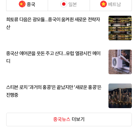
중국
일본
베트남
희토류 다음은 광모듈…중국이 움켜쥔 새로운 전략자
산
중국산 에어콘을 웃돈 주고 산다...유럽 열광시킨 메이
디
스티븐 로치 '과거의 홍콩'은 끝났지만 '새로운 홍콩'은
진행중
중국뉴스
더보기