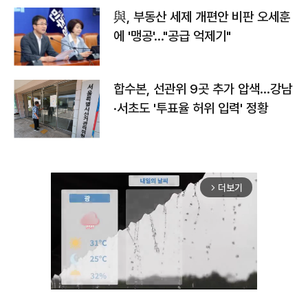
與, 부동산 세제 개편안 비판 오세훈
에 '맹공'…"공급 억제기"
합수본, 선관위 9곳 추가 압색…강남
·서초도 '투표율 허위 입력' 정황
더보기
arrow_forward_ios