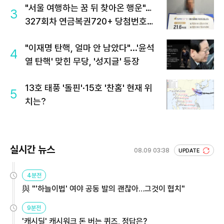
"서울 여행하는 꿈 뒤 찾아온 행운"…
3
327회차 연금복권720+ 당첨번호조
회 주목
"이재명 탄핵, 얼마 안 남았다"...'윤석
4
열 탄핵' 맞힌 무당, '성지글' 등장
13호 태풍 '돌핀'·15호 '찬홈' 현재 위
5
치는?
실시간 뉴스
08.09 03:38
UPDATE
4분전
與 "'하늘이법' 여야 공동 발의 괜찮아…그것이 협치"
9분전
'캐시딜' 캐시워크 돈 버는 퀴즈, 정답은?