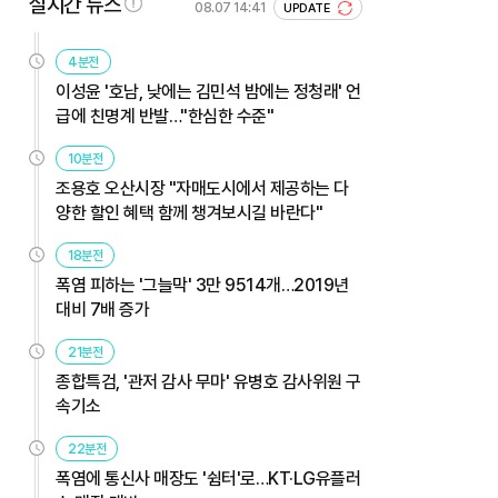
실시간 뉴스
08.07 14:41
UPDATE
4분전
이성윤 '호남, 낮에는 김민석 밤에는 정청래' 언
급에 친명계 반발…"한심한 수준"
10분전
조용호 오산시장 "자매도시에서 제공하는 다
양한 할인 혜택 함께 챙겨보시길 바란다"
18분전
폭염 피하는 '그늘막' 3만 9514개…2019년
대비 7배 증가
21분전
종합특검, '관저 감사 무마' 유병호 감사위원 구
속기소
22분전
폭염에 통신사 매장도 '쉼터'로…KT·LG유플러