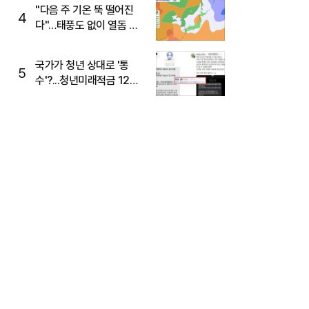
주목
"다음 주 기온 뚝 떨어진
4
다"…태풍도 없이 열돔 박
살 낸 '이것'
국가가 청년 상대로 '통
5
수'?...청년미래적금 12%
준다더니 "응, 오류야"