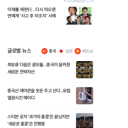
이재룡 재판行…다시 떠오른
연예계 '사고 후 미조치' 사례
글로벌 뉴스
중국
일본
베트남
희토류 다음은 광모듈…중국이 움켜쥔
새로운 전략자산
중국산 에어콘을 웃돈 주고 산다...유럽
열광시킨 메이디
스티븐 로치 '과거의 홍콩'은 끝났지만
'새로운 홍콩'은 진행중