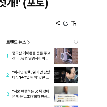
개!' (포토)
공
프
텍
유
린
스
트
트
크
기
트렌드 뉴스
중국산 에어콘을 웃돈 주고
1
산다...유럽 열광시킨 메이
디
"이재명 탄핵, 얼마 안 남았
2
다"...'윤석열 탄핵' 맞힌 무
당, '성지글' 등장
"서울 여행하는 꿈 뒤 찾아
3
온 행운"…327회차 연금
복권720+ 당첨번호조회