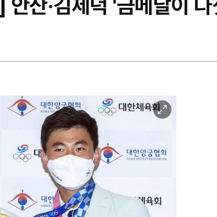
 안산·김제덕 '금메달이 다섯
이
미
지
확
대