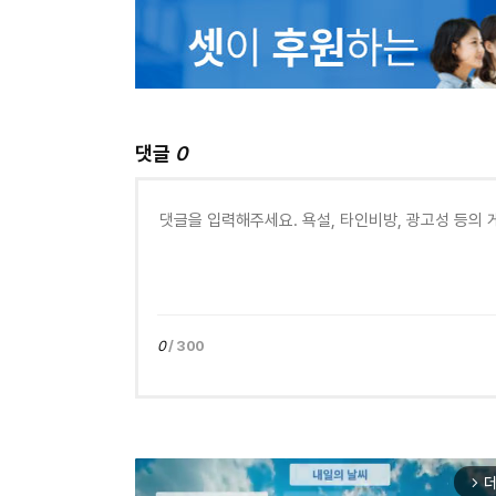
댓글
0
0
/ 300
더
arrow_forward_ios