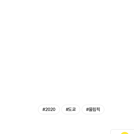
#2020
#도쿄
#올림픽