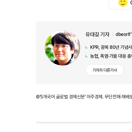
유대길 기자
dbeorl
KPR, 광복 80년 기
농협, 폭염·가뭄 대응 
기자의 다른기사
©'5개국어 글로벌 경제신문' 아주경제. 무단전재·재배