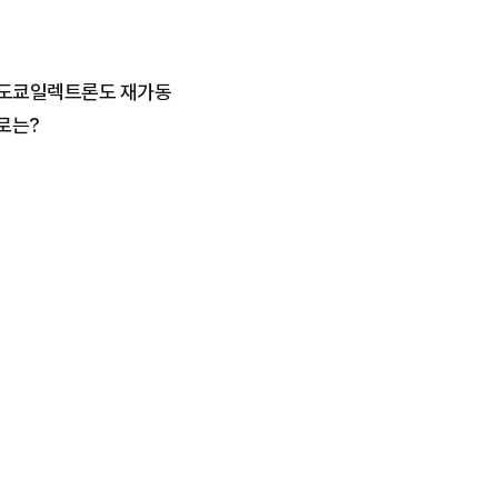
·도쿄일렉트론도 재가동
로는?