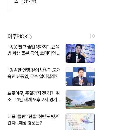
스 매장 개방
아주PICK
"속옷 빨고 졸업식까지"…근육
병 학생 돌본 공익, 코미디언 김
규원이었다
"경솔한 언행 깊이 반성"…고개
숙인 신동엽, 무슨 일이길래?
프로야구, 주말까지 전 경기 취
소…11일 재개·오후 7시 경기
시작
태풍 '돌핀'·'찬홈' 한반도 빗겨
간다…예상 경로는?