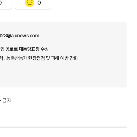
0
0
f123@ajunews.com
념사업 공로로 대통령표창 수상
총력...농축산농가 현장점검 및 피해 예방 강화
포 금지