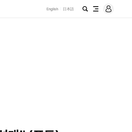
로
English
日本語
그
검
전
인
색
체
메
뉴