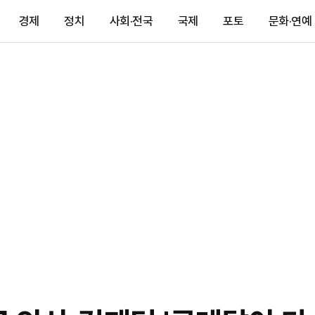
경제
정치
사회·전국
국제
포토
문화·연예