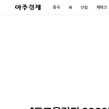
아
중국
AI
산업
재테크
주
경
제