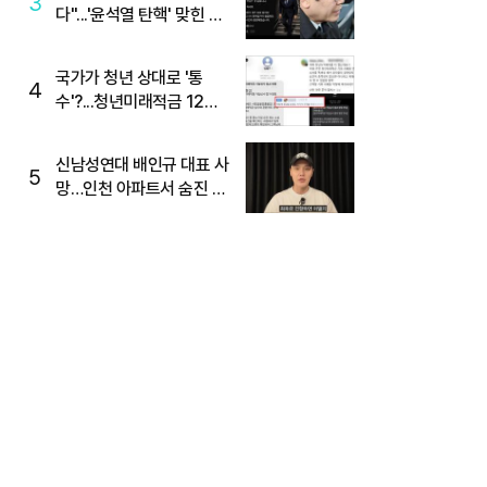
3
다"...'윤석열 탄핵' 맞힌 무
당, '성지글' 등장
국가가 청년 상대로 '통
4
수'?...청년미래적금 12%
준다더니 "응, 오류야"
신남성연대 배인규 대표 사
5
망…인천 아파트서 숨진 채
발견