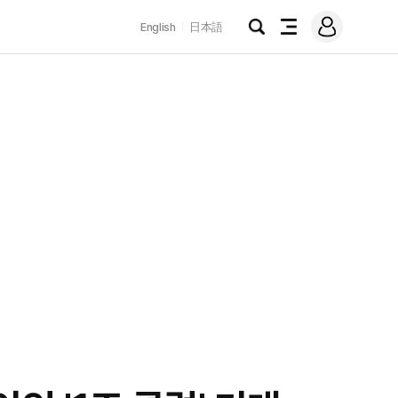
로
English
日本語
그
검
전
인
색
체
메
뉴