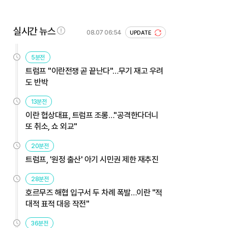
실시간 뉴스
08.07 06:54
UPDATE
5분전
트럼프 "이란전쟁 곧 끝난다"…무기 재고 우려
도 반박
13분전
이란 협상대표, 트럼프 조롱…"공격한다더니
또 취소, 쇼 외교"
20분전
트럼프, '원정 출산' 아기 시민권 제한 재추진
28분전
호르무즈 해협 입구서 두 차례 폭발…이란 "적
대적 표적 대응 작전"
36분전