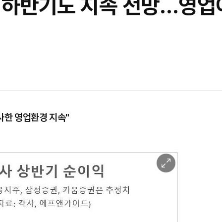
 하반기도 지속 전망…영업이
사한 영업환경 지속"
이
미
지
확
대