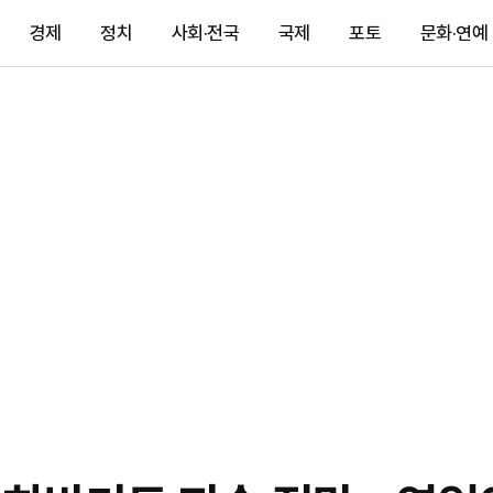
경제
정치
사회·전국
국제
포토
문화·연예