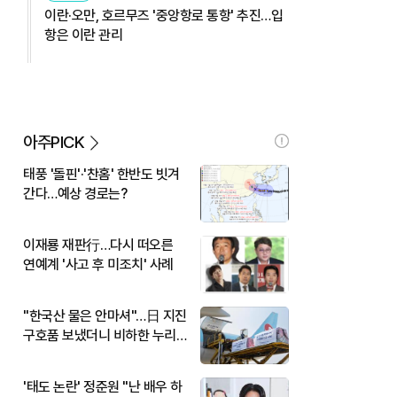
이란·오만, 호르무즈 '중앙항로 통항' 추진…입
항은 이란 관리
아주PICK
태풍 '돌핀'·'찬홈' 한반도 빗겨
간다…예상 경로는?
이재룡 재판行…다시 떠오른
연예계 '사고 후 미조치' 사례
"한국산 물은 안마셔"…日 지진
구호품 보냈더니 비하한 누리
꾼
'태도 논란' 정준원 "난 배우 하