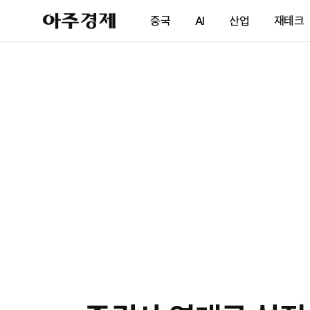
아
중국
AI
산업
재테크
주
경
제