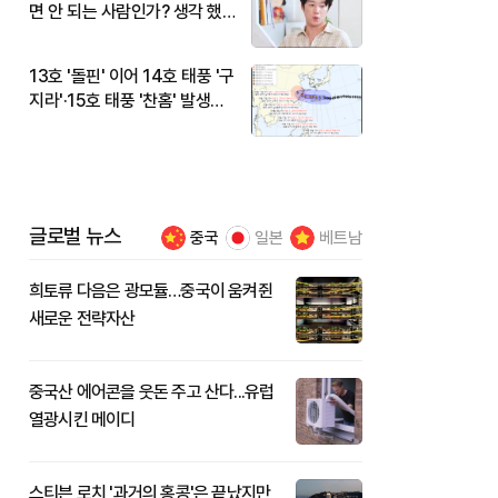
면 안 되는 사람인가? 생각 했
다"
13호 '돌핀' 이어 14호 태풍 '구
지라'·15호 태풍 '찬홈' 발생…
현재 위치와 이동경로는?
글로벌 뉴스
중국
일본
베트남
희토류 다음은 광모듈…중국이 움켜쥔
새로운 전략자산
중국산 에어콘을 웃돈 주고 산다...유럽
열광시킨 메이디
스티븐 로치 '과거의 홍콩'은 끝났지만