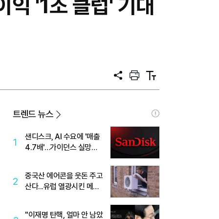
익 '1조 클럽' 기대
공
프
텍
유
린
스
트
트
크
기
트렌드 뉴스
샌디스크, AI 수요에 '매출
1
4.7배'…가이던스 실망에
'주가는 하락'
중국산 에어콘을 웃돈 주고
2
산다...유럽 열광시킨 메이
디
"이재명 탄핵, 얼마 안 남았