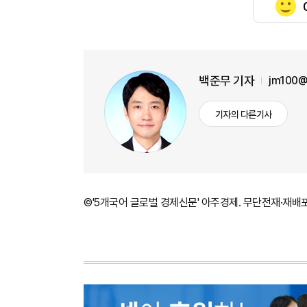
백준무 기자
jm100@
기자의 다른기사
©'5개국어 글로벌 경제신문' 아주경제. 무단전재·재배