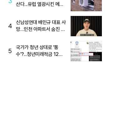
3
산다...유럽 열광시킨 메이
디
신남성연대 배인규 대표 사
4
망…인천 아파트서 숨진 채
발견
국가가 청년 상대로 '통
5
수'?...청년미래적금 12%
준다더니 "응, 오류야"