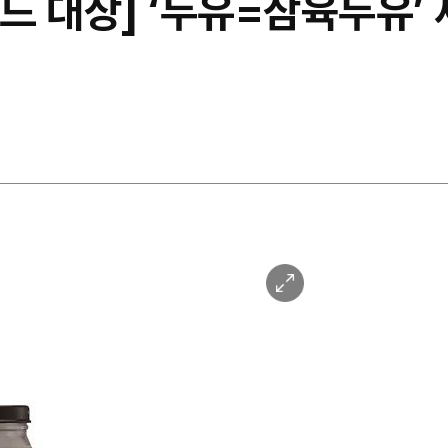
랜드 대상] ‘두유=삼육두유’
이
미
지
확
대