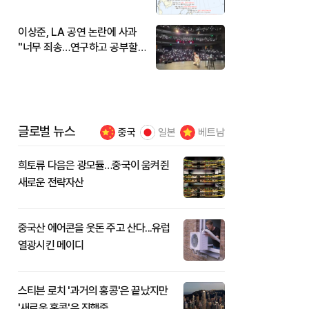
현재 위치와 이동경로는?
이상준, LA 공연 논란에 사과
"너무 죄송…연구하고 공부할
것"
글로벌 뉴스
중국
일본
베트남
희토류 다음은 광모듈…중국이 움켜쥔
새로운 전략자산
중국산 에어콘을 웃돈 주고 산다...유럽
열광시킨 메이디
스티븐 로치 '과거의 홍콩'은 끝났지만
'새로운 홍콩'은 진행중