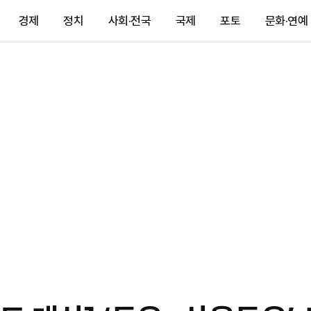
경제
정치
사회·전국
국제
포토
문화·연예