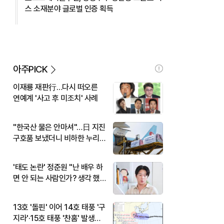
스 소재분야 글로벌 인증 획득
아주PICK
이재룡 재판行…다시 떠오른
연예계 '사고 후 미조치' 사례
"한국산 물은 안마셔"…日 지진
구호품 보냈더니 비하한 누리
꾼
'태도 논란' 정준원 "난 배우 하
면 안 되는 사람인가? 생각 했
다"
13호 '돌핀' 이어 14호 태풍 '구
지라'·15호 태풍 '찬홈' 발생…