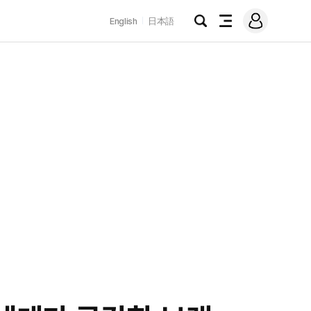
로
English
日本語
그
검
전
인
색
체
메
뉴