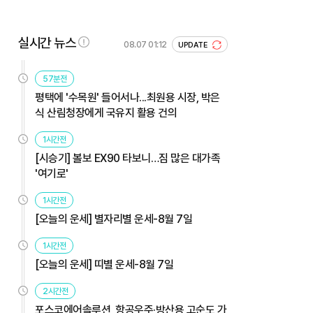
실시간 뉴스
08.07 01:12
UPDATE
57분전
평택에 '수목원' 들어서나...최원용 시장, 박은
식 산림청장에게 국유지 활용 건의
1시간전
[시승기] 볼보 EX90 타보니…짐 많은 대가족
'여기로'
1시간전
[오늘의 운세] 별자리별 운세-8월 7일
1시간전
[오늘의 운세] 띠별 운세-8월 7일
2시간전
포스코에어솔루션, 항공우주·방산용 고순도 가