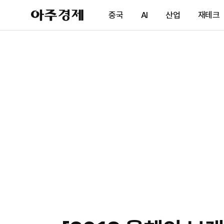
아
중국
AI
산업
재테크
주
경
제