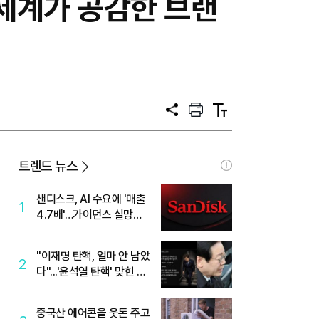
 세계가 공감한 브랜
공
프
텍
유
린
스
트
트
크
기
트렌드 뉴스
샌디스크, AI 수요에 '매출
1
4.7배'…가이던스 실망에
'주가는 하락'
"이재명 탄핵, 얼마 안 남았
2
다"...'윤석열 탄핵' 맞힌 무
당, '성지글' 등장
중국산 에어콘을 웃돈 주고