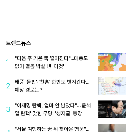
트렌드뉴스
"다음 주 기온 뚝 떨어진다"…태풍도
1
없이 열돔 박살 낸 '이것'
태풍 '돌핀'·'찬홈' 한반도 빗겨간다…
2
예상 경로는?
"이재명 탄핵, 얼마 안 남았다"...'윤석
3
열 탄핵' 맞힌 무당, '성지글' 등장
"서울 여행하는 꿈 뒤 찾아온 행운"…