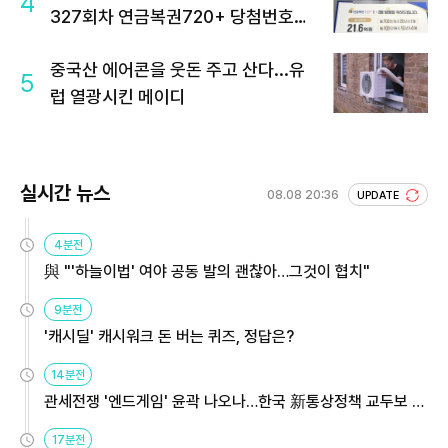
4
327회차 연금복권720+ 당첨번호조
회 주목
중국산 에어콘을 웃돈 주고 산다...유
5
럽 열광시킨 메이디
실시간 뉴스
08.08 20:36
UPDATE
4분전
與 "'하늘이법' 여야 공동 발의 괜찮아…그것이 협치"
9분전
'캐시딜' 캐시워크 돈 버는 퀴즈, 정답은?
14분전
관세전쟁 '엔드게임' 윤곽 나오나…한국 新통상정책 교두보 활
용해야
17분전