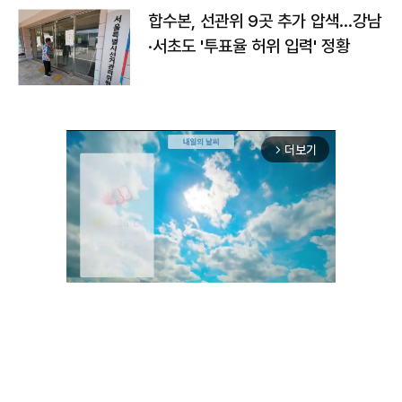
합수본, 선관위 9곳 추가 압색…강남
·서초도 '투표율 허위 입력' 정황
더보기
arrow_forward_ios
Unmute