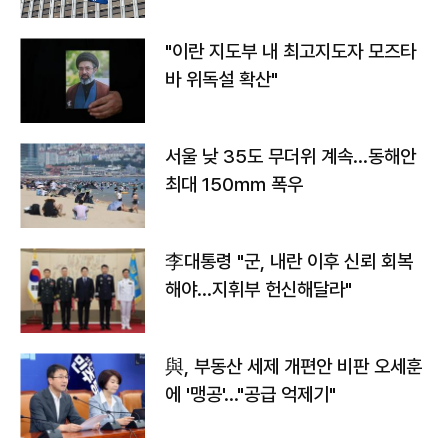
"이란 지도부 내 최고지도자 모즈타
바 위독설 확산"
서울 낮 35도 무더위 계속…동해안
최대 150㎜ 폭우
李대통령 "군, 내란 이후 신뢰 회복
해야…지휘부 헌신해달라"
與, 부동산 세제 개편안 비판 오세훈
에 '맹공'…"공급 억제기"