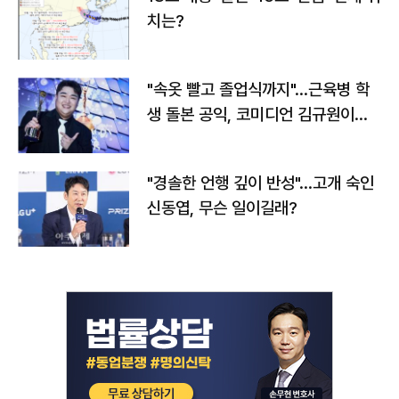
치는?
"속옷 빨고 졸업식까지"…근육병 학
생 돌본 공익, 코미디언 김규원이었
다
"경솔한 언행 깊이 반성"…고개 숙인
신동엽, 무슨 일이길래?