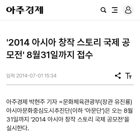
로
아
그
검
전
주
인
색
체
경
메
제
뉴
'2014 아시아 창작 스토리 국제 공
모전' 8월31일까지 접수
입력 2014-07-01 15:34
공
텍
유
스
트
크
기
아주경제 박현주 기자 =문화체육관광부(장관 유진룡)
아시아문화중심도시추진단(이하 ‘아문단’)은 오는 8월
31일까지 ‘2014 아시아 창작 스토리 국제 공모전’을
실시한다.