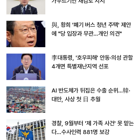
가누르기안 재검토 지시
與, 황희 '폐기 버스 청년 주택' 제안
에 "당 입장과 무관…개인 의견"
李대통령, '호우피해' 안동·의성 관할
4개면 특별재난지역 선포
AI 반도체가 뒤집은 수출 순위…韓·
대만, 사상 첫 日 추월
경찰, 9월부터 '제 가족 사건' 못 맡는
다…수사인력 881명 보강