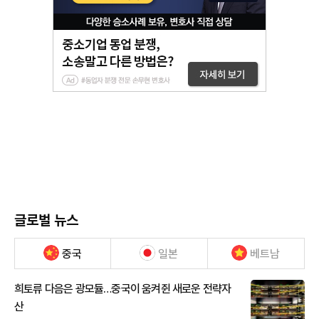
글로벌 뉴스
중국
일본
베트남
희토류 다음은 광모듈…중국이 움켜쥔 새로운 전략자
산