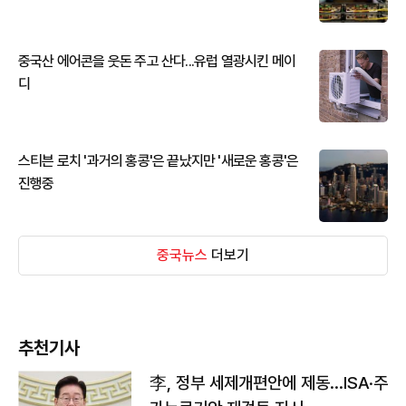
중국산 에어콘을 웃돈 주고 산다...유럽 열광시킨 메이
디
스티븐 로치 '과거의 홍콩'은 끝났지만 '새로운 홍콩'은
진행중
중국뉴스
더보기
추천기사
李, 정부 세제개편안에 제동…ISA·주