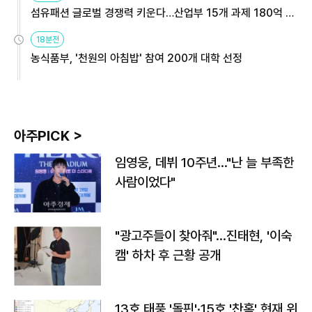
섬유패션 글로벌 경쟁력 키운다…산업부 15개 과제 180억 지
원
18분전
농식품부, '천원의 아침밥' 참여 200개 대학 선정
아주PICK >
임영웅, 데뷔 10주년…"난 늘 부족한
사람이었다"
"광고주들이 찾아줘"…진태현, '이숙
캠' 하차 후 근황 공개
13호 태풍 '돌핀'·15호 '찬홈' 현재 위