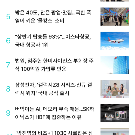
밖은 40도, 안은 팝업·맛집…극한 폭
5
염이 키운 '몰캉스' 소비
"상반기 탑승률 93%"…이스타항공,
6
국내 항공사 1위
법원, 임주현 한미사이언스 부회장 주
7
식 100억원 가압류 인용
삼성전자, '갤럭시Z8 시리즈·신규 갤
8
럭시 워치' 국내 공식 출시
버벅이는 AI, 메모리 부족 때문…SK하
9
이닉스가 HBF에 집중하는 이유
[박진영의 비즈+] 1030 사로잡은 삼