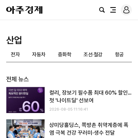
로
아
그
검
전
주
인
색
체
경
메
제
뉴
산업
전자
자동차
중화학
조선·철강
항공
전체 뉴스
컬리, 장보기 필수품 최대 60% 할인…
첫 '나이트딜' 선보여
2026-08-05 11:16:41
상미당홀딩스, 쪽방촌 취약계층에 폭
염 극복 건강 꾸러미·생수 전달