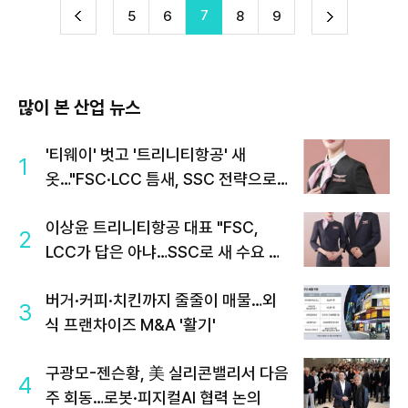
7
다
5
6
8
9
이
음
많이 본 산업 뉴스
'티웨이' 벗고 '트리니티항공' 새
1
옷…"FSC·LCC 틈새, SSC 전략으로
공략"
이상윤 트리니티항공 대표 "FSC,
2
LCC가 답은 아냐…SSC로 새 수요 창
출"
버거·커피·치킨까지 줄줄이 매물…외
3
식 프랜차이즈 M&A '활기'
구광모-젠슨황, 美 실리콘밸리서 다음
4
주 회동…로봇·피지컬AI 협력 논의