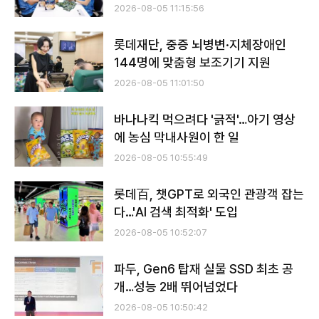
2026-08-05 11:15:56
롯데재단, 중증 뇌병변·지체장애인
144명에 맞춤형 보조기기 지원
2026-08-05 11:01:50
바나나킥 먹으려다 '긁적'…아기 영상
에 농심 막내사원이 한 일
2026-08-05 10:55:49
롯데百, 챗GPT로 외국인 관광객 잡는
다…'AI 검색 최적화' 도입
2026-08-05 10:52:07
파두, Gen6 탑재 실물 SSD 최초 공
개…성능 2배 뛰어넘었다
2026-08-05 10:50:42