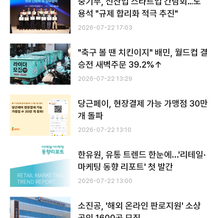
중기부, 신산업 스타트업 간담회…노
용석 "규제 합리화 적극 추진"
2026-07-22 17:03
"축구 볼 땐 치킨이지" 배민, 월드컵 결
승전 새벽주문 39.2%↑
2026-07-22 13:29
당근페이, 현장결제 가능 가맹점 30만
개 돌파
2026-07-22 13:10
한유원, 유통 트렌드 한눈에...'리테일·
마케팅 동향 리포트' 첫 발간
2026-07-22 13:00
소진공, '해외 온라인 판로지원' 소상
공인 1600곳 모집