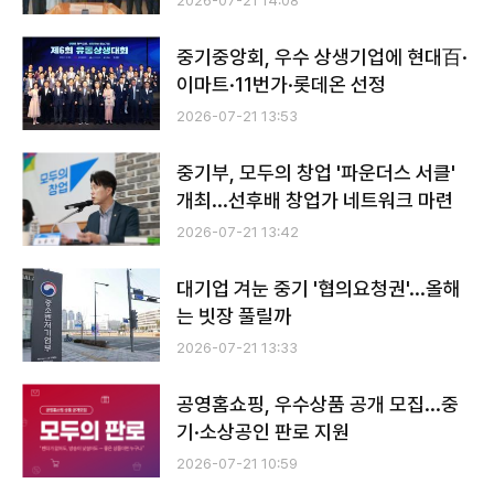
2026-07-21 14:08
중기중앙회, 우수 상생기업에 현대百·
이마트·11번가·롯데온 선정
2026-07-21 13:53
중기부, 모두의 창업 '파운더스 서클'
개최...선후배 창업가 네트워크 마련
2026-07-21 13:42
대기업 겨눈 중기 '협의요청권'...올해
는 빗장 풀릴까
2026-07-21 13:33
공영홈쇼핑, 우수상품 공개 모집...중
기·소상공인 판로 지원
2026-07-21 10:59
전