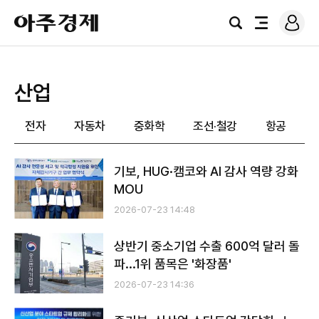
로
아
그
검
전
주
인
색
체
경
메
제
뉴
산업
전자
자동차
중화학
조선·철강
항공
기보, HUG·캠코와 AI 감사 역량 강화
MOU
2026-07-23 14:48
상반기 중소기업 수출 600억 달러 돌
파...1위 품목은 '화장품'
2026-07-23 14:36