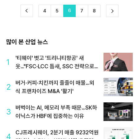
6
다
4
5
7
8
이
음
많이 본 산업 뉴스
'티웨이' 벗고 '트리니티항공' 새
1
옷…"FSC·LCC 틈새, SSC 전략으로
공략"
버거·커피·치킨까지 줄줄이 매물…외
2
식 프랜차이즈 M&A '활기'
버벅이는 AI, 메모리 부족 때문…SK하
3
이닉스가 HBF에 집중하는 이유
CJ프레시웨이, 2분기 매출 9232억원
4