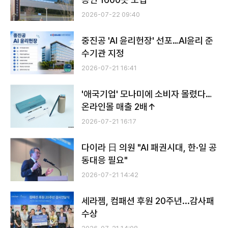
2026-07-22 09:40
중진공 'AI 윤리헌장' 선포…AI윤리 준
수기관 지정
2026-07-21 16:41
'애국기업' 모나미에 소비자 몰렸다…
온라인몰 매출 2배↑
2026-07-21 16:17
다이라 日 의원 "AI 패권시대, 한·일 공
동대응 필요"
2026-07-21 14:42
세라젬, 컴패션 후원 20주년...감사패
수상