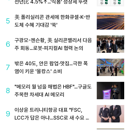
전년比 4.5%↑…'식봄' 성장세 뚜렷
美 폴리실리콘 관세에 한화큐셀·K-반
5
도체 수혜 기대감 '쑥'
구광모-젠슨황, 美 실리콘밸리서 다음
6
주 회동…로봇·피지컬AI 협력 논의
밖은 40도, 안은 팝업·맛집…극한 폭
7
염이 키운 '몰캉스' 소비
"메모리 월 넘을 해법은 HBF"…구글도
8
주목한 차세대 AI 메모리
이상윤 트리니티항공 대표 "FSC,
9
LCC가 답은 아냐…SSC로 새 수요 창
출"