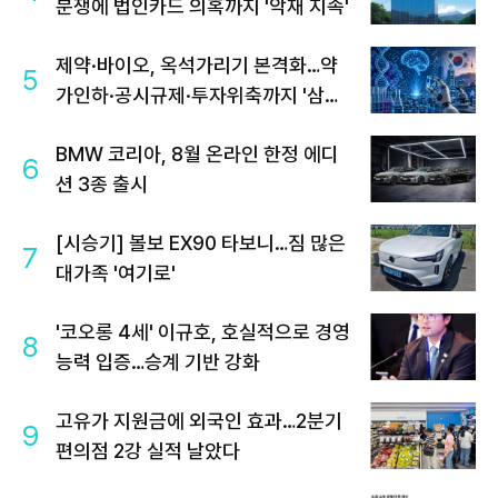
분쟁에 법인카드 의혹까지 '악재 지속'
제약·바이오, 옥석가리기 본격화…약
5
가인하·공시규제·투자위축까지 '삼중
고'
BMW 코리아, 8월 온라인 한정 에디
6
션 3종 출시
[시승기] 볼보 EX90 타보니…짐 많은
7
대가족 '여기로'
'코오롱 4세' 이규호, 호실적으로 경영
8
능력 입증…승계 기반 강화
고유가 지원금에 외국인 효과…2분기
9
편의점 2강 실적 날았다