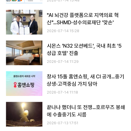
2026-07-14 15:48
"AI 뇌건강 플랫폼으로 지역의료 혁
신"…SHMD·성수의료재단 '맞손'
2026-07-14 15:28
시몬스 'N32 모션베드', 국내 최초 '5
성급 호텔' 진출
2026-07-14 11:29
창사 15돌 홈앤쇼핑, 새 CI 공개…중기
상생·고객중심 가치 담아
2026-07-14 11:18
끝나나 했더니 또 전쟁…호르무즈 봉쇄
에 수출중기도 시름
2026-07-13 17:51
전