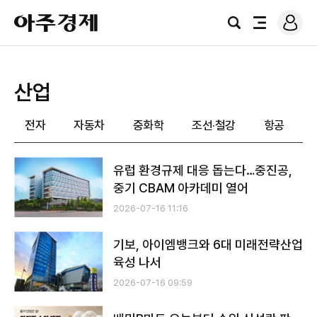
로
아
그
검
전
주
인
색
체
경
메
제
뉴
산업
전자
자동차
중화학
조선·철강
항공
유럽 환경규제 대응 돕는다…중진공,
중기 CBAM 아카데미 열어
2026-07-16 11:16
기보, 아이엠뱅크와 6대 미래전략산업
육성 나서
2026-07-16 09:59