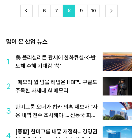
8
다
6
7
9
10
이
음
많이 본 산업 뉴스
美 폴리실리콘 관세에 한화큐셀·K-반
1
도체 수혜 기대감 '쑥'
"메모리 월 넘을 해법은 HBF"…구글도
2
주목한 차세대 AI 메모리
한미그룹 오너가 법카 의혹 제보자 "사
3
용 내역 전수 조사해야"… 신동국 회장
연계설 부인
[종합] 한미그룹 내홍 재점화… 경영권
4