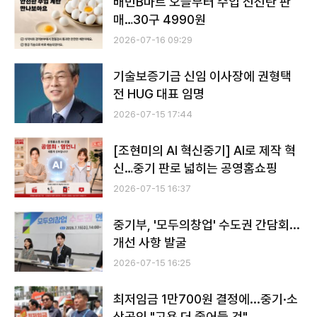
배민B마트 오늘부터 수입 신선란 판
매…30구 4990원
2026-07-16 09:29
기술보증기금 신임 이사장에 권형택
전 HUG 대표 임명
2026-07-15 17:44
[조현미의 AI 혁신중기] AI로 제작 혁
신…중기 판로 넓히는 공영홈쇼핑
2026-07-15 16:37
중기부, '모두의창업' 수도권 간담회...
개선 사항 발굴
2026-07-15 16:25
최저임금 1만700원 결정에...중기·소
상공인 "고용 더 줄어들 것"