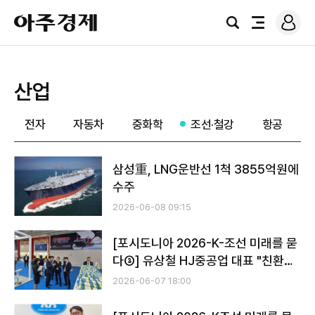
로
아
그
검
전
주
인
색
체
경
메
제
뉴
산업
전자
자동차
중화학
조선·철강
항공
삼성重, LNG운반선 1척 3855억원에
수주
2026-06-08 09:15
[포시도니아 2026-K-조선 미래를 묻
다③] 유상철 HJ중공업 대표 "친환경
·AI 대응 못하면 도태…올해 美 MRO
2026-06-07 18:00
성과도 기대"