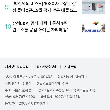
[박진영의 비즈+] 1030 사로잡은 삼
9
성 폴더블폰…9월 공개 앞둔 애플 묘수
는
삼성E&A, 공식 캐릭터 론칭 1주
10
년…"소통·공감 아이콘 자리매김"
개인정보처리방침
청소년보호정책
사이트맵
정기간행등록번호 : 서울 아 00493
회장·발행인 : 곽영길
사장·편집인 : 임규진
청소년보호책임자 : 전운
주소 : 서울특별시 종로구 종로 1길 42(수송동 146-1) 이마빌딩 11층
전화 : 02-767-1500
발행일자 : 2007년 11월 15일
등록일자 : 2008년 01월10일