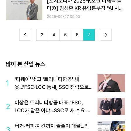
[포시도니아 2026-K조선 미래를 묻
다②] 임성환 KR 유럽본부장 "AI 시대
에도 결국 답은 사람…민관 원팀으로
2026-06-07 05:00
대응해야"
전
7
다
3
4
5
6
이
음
많이 본 산업 뉴스
'티웨이' 벗고 '트리니티항공' 새
1
옷…"FSC·LCC 틈새, SSC 전략으로
공략"
이상윤 트리니티항공 대표 "FSC,
2
LCC가 답은 아냐…SSC로 새 수요 창
출"
버거·커피·치킨까지 줄줄이 매물…외
3