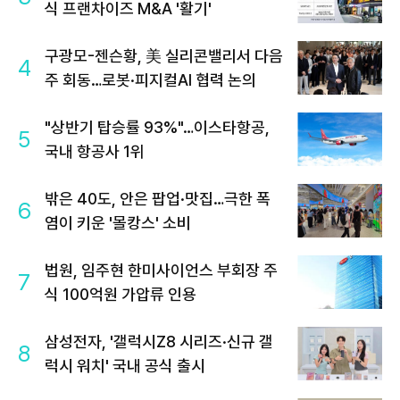
식 프랜차이즈 M&A '활기'
구광모-젠슨황, 美 실리콘밸리서 다음
4
주 회동…로봇·피지컬AI 협력 논의
"상반기 탑승률 93%"…이스타항공,
5
국내 항공사 1위
밖은 40도, 안은 팝업·맛집…극한 폭
6
염이 키운 '몰캉스' 소비
법원, 임주현 한미사이언스 부회장 주
7
식 100억원 가압류 인용
삼성전자, '갤럭시Z8 시리즈·신규 갤
8
럭시 워치' 국내 공식 출시